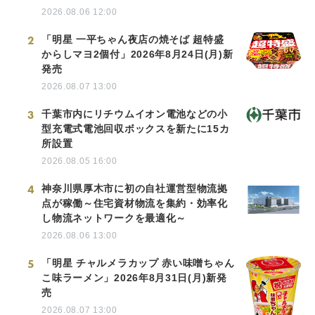
2026.08.06 12:00
2
「明星 一平ちゃん夜店の焼そば 超特盛
からしマヨ2個付」2026年8月24日(月)新
発売
2026.08.07 13:00
3
千葉市内にリチウムイオン電池などの小
型充電式電池回収ボックスを新たに15カ
所設置
2026.08.05 16:00
4
神奈川県厚木市に初の自社運営型物流拠
点が稼働～住宅資材物流を集約・効率化
し物流ネットワークを最適化～
2026.08.06 13:00
5
「明星 チャルメラカップ 赤い味噌ちゃん
こ味ラーメン」2026年8月31日(月)新発
売
2026.08.07 13:00