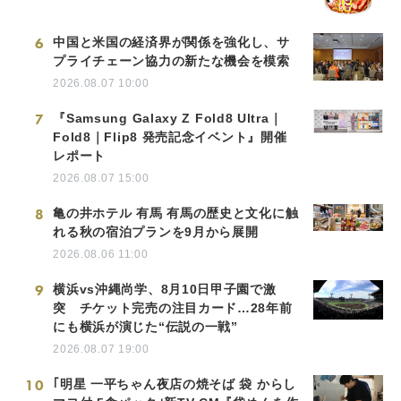
6
中国と米国の経済界が関係を強化し、サ
プライチェーン協力の新たな機会を模索
2026.08.07 10:00
7
『Samsung Galaxy Z Fold8 Ultra｜
Fold8｜Flip8 発売記念イベント』開催
レポート
2026.08.07 15:00
8
亀の井ホテル 有馬 有馬の歴史と文化に触
れる秋の宿泊プランを9月から展開
2026.08.06 11:00
9
横浜vs沖縄尚学、8月10日甲子園で激
突 チケット完売の注目カード…28年前
にも横浜が演じた“伝説の一戦”
2026.08.07 19:00
10
｢明星 一平ちゃん夜店の焼そば 袋 からし