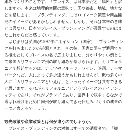
組みづくりのことです。「プレイス」は日本語だと「場所」と訳
しますが、本来は地理的空間の意味で、国や都市、地域、地方な
どを指します。「ブランディング」にはロゴマーク策定や商品開
発のイメージがあるかもしれません。しかし、それは本来の意味
とは異なり、日本でプレイス・ブランディングが浸透するのはま
だこれからだと感じています。
はじまりは英国が1997年にネイション（国家）・ブランディン
グを打ち出したのが起源とされ、その後、国家に限らず適用でき
る概念としてプレイスの名で広まりました。分かりやすい例とし
て米国カリフォルニア州の取り組みが挙げられます。カリフォル
ニアで想起するのは、ナッツやフルーツ、ワイン、映画、テーマ
パークなど、人によって多少違うかもしれませんが、概ね多くの
人に「カリフォルニアといえば」といったイメージは共有できる
と思います。それがカリフォルニアというプレイスのアイデンテ
ィティであり、それがブランドであり、世界中で競争するなかで
選ばれ続けるために同州が取り組んできた仕組みづくりの成果の
一つと言えるでしょう。
観光政策や産業政策とは何が違うのでしょうか。
プレイス・ブランディングの対象はすべての消費者で、「観