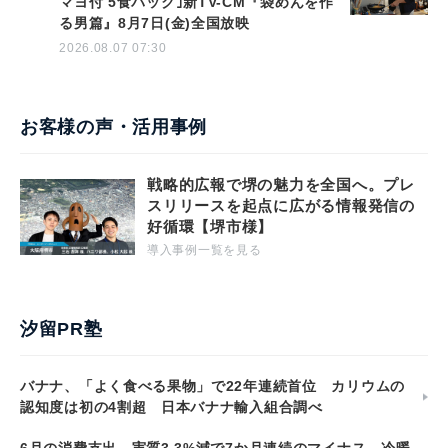
マヨ付 5食パック｣新TV-CM『袋めんを作
る男篇』8月7日(金)全国放映
2026.08.07 07:30
お客様の声・活用事例
戦略的広報で堺の魅力を全国へ。プレ
スリリースを起点に広がる情報発信の
好循環【堺市様】
導入事例一覧を見る
汐留PR塾
バナナ、「よく食べる果物」で22年連続首位 カリウムの
認知度は初の4割超 日本バナナ輸入組合調べ