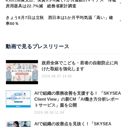
6月の消費支出、実質3.3%減で7か月連続のマイナス 冷暖
房用器具は22.7%減 総務省家計調査
きょう8月7日は立秋 西日本は1か月平均気温「高い」確
率60％
動画で見るプレスリリース
政府全体でこども・若者の自殺防止に向
けた取組を強化します
2026.08.07 14:00
AIで組織の業務改善を支援する！ 「SKYSEA
Client View」の新CM「AI働き方分析レポー
トサービス」篇を公開
2026.08.06 11:04
AIで組織の改善点を見抜く！「SKYSEA