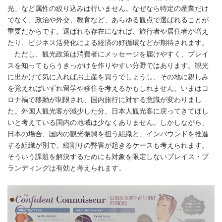
光」など属性の絞り込みは行いません。なぜなら特定の産業だけ
でなく、政治や外交、教育など、あらゆる観点で選ばれることが
重要だからです。選ばれる存在になれば、旅行者や居住者が増え
たり、ビジネス活発化による経済の好循環などが期待されます。
ただし、観光政策は消費者にメッセージを届けやすく、プレイ
スを知ってもらうきっかけを作りやすい分野ではあります。観光
に出かけて気に入ればお土産を買うでしょうし、その地に親しみ
を覚えればいずれ留学や移住を考えるかもしれません。いまはコ
ロナ禍で移動が制限され、国内旅行に対する意識が変わりまし
た。外国人観光客が減少した分、日本人観光客に戻ってきてほし
いと考えている国内の地域は少なくありません。しかしながら、
日本の場合、国内の観光振興を担う組織と、インバウンドを推進
する組織が別で、縦割りの弊害が起きるケースも考えられます。
そういう課題を解決するためにも対象を限定しないプレイス・ブ
ランディングは有効と考えられます。