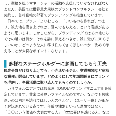
し、実務を担うマネージャーの活動を支援していかなければなり
ません。英国では世界最大規模のブランドコンサルタント会社と
契約し、首相直轄の部署でブランディングを推進しています。
日本では、ブランドよりむしろ、「いいものを作れば、つま
り、観光地を磨き上げれば、選んでもらえる」という意識がある
ように思います。しかしながら、ブランディングではその地なら
ではの魅力は何か、それを誰に伝えるべきか、誰に遊びに来てほ
しいのか、どのような人に移り住んできてほしいのか、改めて考
えることが大切なポイントになります。
多様なステークホルダーに参画してもらう工夫
観光分野だけ取り上げても、小売店やホテル、交通機関など多様
な業種が関係しています。どのようにして地域関係者にブランド
を理解し、事業活動に取り込んでもらうのでしょうか。
カリフォルニア州では観光局（DMO)がブランドマニュアルを策
定しています。非常に分厚いファイルなのですが、なかでも興味
深いのは同州を訪れてほしい人のペルソナ（ユーザー像）が細か
く解説されている点です。年齢や性別といった属性ではなく、
「〇〇という価値を大切にする人」「□□に喜びを感じる人」など