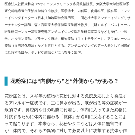
医療法人社団康梓会 Y'sサイエンスクリニック広尾統括院長、大阪大学大学院医学系
研究科臨床遺伝子治療学特任准教授、医学博士。内科医、皮膚科医、眼科医、アンチ
エイジングドクター（日本抗加齢医学会専門医）。同志社大学アンチエイジングリサ
ーチセンター講師、森ノ宮医療大学保健医療学部准教授、（財）ルイ・パストゥール
医学研究センター基礎研究部アンチエイジング医科学研究室室長などを歴任。中医
学、ホルモン療法、プラセンタ療法、植物療法（フィトテラピー）、アフェレーシス
療法（血液浄化療法）などを専門とする。アンチエイジングの第一人者として国際的
に活躍するほか、テレビや雑誌などにも数多く出演。
花粉症には“内側から”と“外側から”がある？
花粉症とは、スギ等の植物の花粉に対する免疫反応により発症す
るアレルギー症状です。主に鼻水が出る、涙が出る等の症状が一
般的です。鼻腔内や目の粘膜に付着し、体内に入ってきた異物に
対抗するために体内に備わる「抗体」が過剰に反応することによ
って起こります。本来なら、花粉やダニなどは人体に無害です
が、体内で、それらの異物に対して必要以上に攻撃する抗体が作