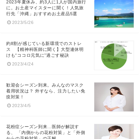
2023年夏休み、約3人に1人が国内旅行
に。お土産マイスターに聞く！人気旅
行先「沖縄」おすすめお土産品5選
2023/5/26
約8割が感じている新環境でのストレ
ス 【精神科医師に聞く】大型連休明
けも“ココロ元気に”過ごす秘訣
2023/4/24
歓迎会シーズン到来。みんなのマスク
着用状況は？ 外すなら、注力したい免
疫対策！
2023/4/5
花粉症シーズン到来…医師が解説す
る、 「内側からの花粉対策」と「外側
からの花粉対策」の正解