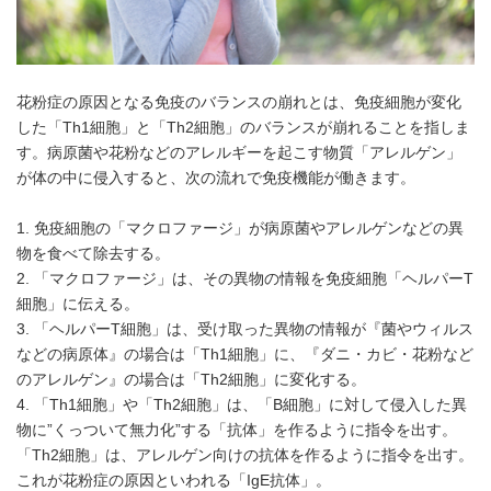
花粉症の原因となる免疫のバランスの崩れとは、免疫細胞が変化
した「Th1細胞」と「Th2細胞」のバランスが崩れることを指しま
す。病原菌や花粉などのアレルギーを起こす物質「アレルゲン」
が体の中に侵入すると、次の流れで免疫機能が働きます。
1. 免疫細胞の「マクロファージ」が病原菌やアレルゲンなどの異
物を食べて除去する。
2. 「マクロファージ」は、その異物の情報を免疫細胞「ヘルパーT
細胞」に伝える。
3. 「ヘルパーT細胞」は、受け取った異物の情報が『菌やウィルス
などの病原体』の場合は「Th1細胞」に、『ダニ・カビ・花粉など
のアレルゲン』の場合は「Th2細胞」に変化する。
4. 「Th1細胞」や「Th2細胞」は、「B細胞」に対して侵入した異
物に”くっついて無力化”する「抗体」を作るように指令を出す。
「Th2細胞」は、アレルゲン向けの抗体を作るように指令を出す。
これが花粉症の原因といわれる「IgE抗体」。