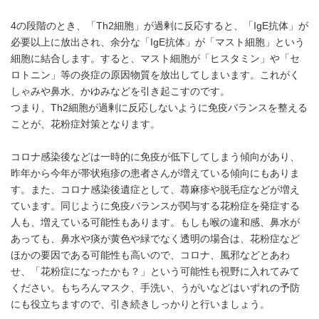
4の段階のとき、「Th2細胞」が過剰に反応すると、「IgE抗体」が
必要以上に放出され、余分な「IgE抗体」が「マスト細胞」という
細胞に結合します。すると、マスト細胞が「ヒスタミン」や「セ
ロトニン」等の炎症の原因物質を放出してしまいます。これがく
しゃみや鼻水、かゆみなどを引き起こすのです。
つまり、Th2細胞が過剰に反応しないように免疫バランスを整える
ことが、花粉症対策となります。
コロナ感染後などは一時的に免疫が低下してしまう傾向があり、
昨年から今年が帯状疱疹の患者さんが増えている傾向にもありま
す。また、コロナ感染後遺症として、蕁麻疹や脱毛症などが増え
ています。同じように免疫バランスが関与する花粉症を発症する
人も、増えている可能性もあります。もしも喉の違和感、鼻水が
あっても、鼻水や痰が黄色や緑でなく透明の場合は、花粉症など
ほかの要因である可能性も高いので、コロナ、風邪などとあわ
せ、「花粉症になったかも？」という可能性も視野に入れてみて
ください。もちろんマスク、手洗い、うがいなどはいずれの予防
にも役立ちますので、引き続きしっかりと行いましょう。