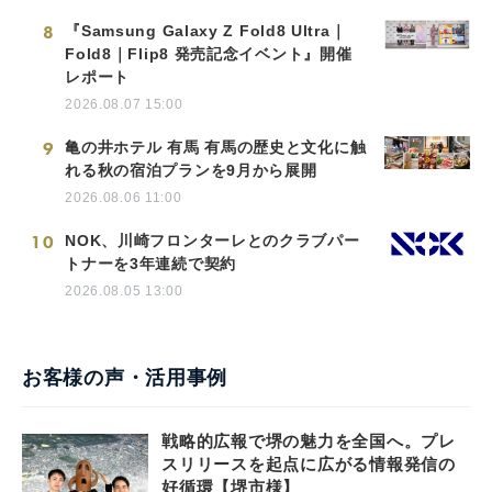
8
『Samsung Galaxy Z Fold8 Ultra｜
Fold8｜Flip8 発売記念イベント』開催
レポート
2026.08.07 15:00
9
亀の井ホテル 有馬 有馬の歴史と文化に触
れる秋の宿泊プランを9月から展開
2026.08.06 11:00
10
NOK、川崎フロンターレとのクラブパー
トナーを3年連続で契約
2026.08.05 13:00
お客様の声・活用事例
戦略的広報で堺の魅力を全国へ。プレ
スリリースを起点に広がる情報発信の
好循環【堺市様】