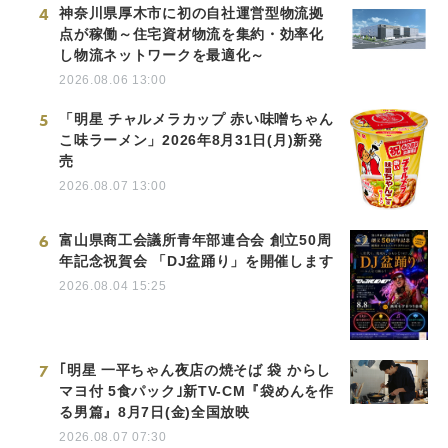
4
神奈川県厚木市に初の自社運営型物流拠
点が稼働～住宅資材物流を集約・効率化
し物流ネットワークを最適化～
2026.08.06 13:00
5
「明星 チャルメラカップ 赤い味噌ちゃん
こ味ラーメン」2026年8月31日(月)新発
売
2026.08.07 13:00
6
富山県商工会議所青年部連合会 創立50周
年記念祝賀会 「DJ盆踊り」を開催します
2026.08.04 15:25
7
｢明星 一平ちゃん夜店の焼そば 袋 からし
マヨ付 5食パック｣新TV-CM『袋めんを作
る男篇』8月7日(金)全国放映
2026.08.07 07:30