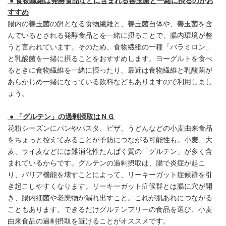
● 食物繊維は発酵食品などに含まれる善玉菌と一緒に摂るのがお
すすめ
腸内の善玉菌の餌となる食物繊維と、善玉菌自体や、善玉菌を含
んでいるとされる発酵食品とを一緒に摂ることで、腸内環境が整
うと言われています。そのため、食物繊維の一種「パラミロン」
と乳酸菌を一緒に摂ることをおすすめします。ヨーグルトを食べ
るときに食物繊維を一緒に摂ったり、最近は食物繊維と乳酸菌が
あらかじめ一緒になっている飲料などもありますので利用しまし
ょう。
● 「グルテン」の過剰摂取はＮＧ
花粉シーズンにパンやパスタ、ピザ、うどんなどの小麦由来食品
をちょっと控えてみることが予防につながる可能性も。小麦、大
麦、ライ麦などには難消化性たんぱく質の「グルテン」が多く含
まれているからです。グルテンの過剰摂取は、腸で炎症が起こ
り、バリア機能を壊すことによって、リーキーガット症候群を引
き起こしやすくなります。リーキーガット症候群とは腸に穴が開
き、腸内細菌や老廃物が漏れ出すこと。これが肌あれにつながる
こともあります。できるだけグルテンフリーの食品を選び、小麦
由来食品の過剰摂取を避けることがオススメです。