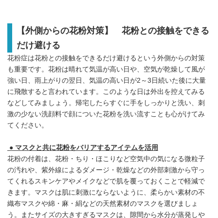
【外側からの花粉対策】 花粉との接触をできる
だけ避ける
花粉症は花粉との接触をできるだけ避けるという外側からの対策
も重要です。花粉は晴れて気温が高い日や、空気が乾燥して風が
強い日、雨上がりの翌日、気温の高い日が2～3日続いた後に大量
に飛散すると言われています。このような日は外出を控えてみる
などしてみましょう。帰宅したらすぐに手をしっかりと洗い、刺
激の少ない洗顔料で顔についた花粉を洗い流すことも心がけてみ
てください。
● マスクと共に花粉をバリアするアイテムを活用
花粉の付着は、花粉・ちり・ほこりなど空気中の気になる微粒子
の汚れや、紫外線によるダメージ・乾燥などの外部刺激から守っ
てくれるスキンケアやメイクなどで肌を覆っておくことで軽減で
きます。マスクは肌に刺激にならないように、柔らかい素材の不
織布マスクや綿・麻・絹などの天然素材のマスクを選びましょ
う。またサイズの大きすぎるマスクは、隙間から水分が蒸発しや