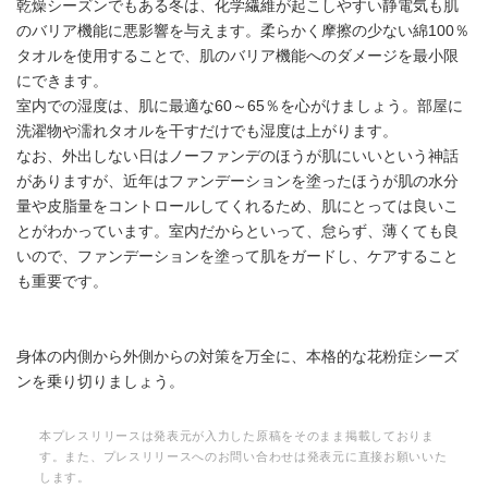
乾燥シーズンでもある冬は、化学繊維が起こしやすい静電気も肌
のバリア機能に悪影響を与えます。柔らかく摩擦の少ない綿100％
タオルを使用することで、肌のバリア機能へのダメージを最小限
にできます。
室内での湿度は、肌に最適な60～65％を心がけましょう。部屋に
洗濯物や濡れタオルを干すだけでも湿度は上がります。
なお、外出しない日はノーファンデのほうが肌にいいという神話
がありますが、近年はファンデーションを塗ったほうが肌の水分
量や皮脂量をコントロールしてくれるため、肌にとっては良いこ
とがわかっています。室内だからといって、怠らず、薄くても良
いので、ファンデーションを塗って肌をガードし、ケアすること
も重要です。
身体の内側から外側からの対策を万全に、本格的な花粉症シーズ
ンを乗り切りましょう。
本プレスリリースは発表元が入力した原稿をそのまま掲載しておりま
す。また、プレスリリースへのお問い合わせは発表元に直接お願いいた
します。