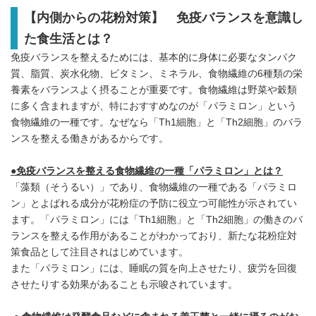
【内側からの花粉対策】 免疫バランスを意識し
た食生活とは？
免疫バランスを整えるためには、基本的に身体に必要なタンパク
質、脂質、炭水化物、ビタミン、ミネラル、食物繊維の6種類の栄
養素をバランスよく摂ることが重要です。食物繊維は野菜や穀類
に多く含まれますが、特におすすめなのが「パラミロン」という
食物繊維の一種です。なぜなら「Th1細胞」と「Th2細胞」のバラ
ンスを整える働きがあるからです。
●免疫バランスを整える食物繊維の一種「パラミロン」とは？
「藻類（そうるい）」であり、食物繊維の一種である「パラミロ
ン」とよばれる成分が花粉症の予防に役立つ可能性が示されてい
ます。「パラミロン」には「Th1細胞」と「Th2細胞」の働きのバ
ランスを整える作用があることがわかっており、新たな花粉症対
策食品として注目されはじめています。
また「パラミロン」には、睡眠の質を向上させたり、疲労を回復
させたりする効果があることも示唆されています。