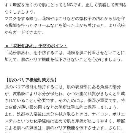
すく摩擦を招くので肌にとってもNGです。正しく装着して隙間を
なくしましょう。
マスクをする際も、花粉やほこりなどの微粒子の汚れから肌を守
る機能を持ったクリームなどを塗った上から着けると、より花粉
からガードできます。
● 「花粉肌あれ」予防のポイント
「花粉肌あれ」を予防するには、花粉を肌に付着させないことに
加えて、肌のバリア機能を低下させないことを心がけましょう。
【肌のバリア機能対策方法】
肌のバリア機能を維持するには、肌の表層部にある角層の部分
が、皮脂膜により水分が保たれ、かつ細胞間脂質がきちんと生成
されていることが必要です。そのためには、保湿が重要です。特
に皮膚が薄い眼の周りなどの箇所は重点的に保湿しましょう。
また、洗顔や入浴後に水分を拭き取るときは、ナイロン、ポリエ
ステルといった化学繊維は固めで肌と摩擦が起こりやすく、摩擦
による肌への刺激は、肌のバリア機能を低下させます。さらに、