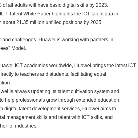
of all adults will have basic digital skills by 2023.
CT Talent White Paper highlights the ICT talent gap in
 about 21.35 million unfilled positions by 2035.
 and challenges, Huawei is working with partners in
Trees" Model.
awei ICT academies worldwide, Huawei brings the latest ICT
rectly to teachers and students, facilitating equal
ation.
wei is always updating its talent cultivation system and
s to help professionals grow through extended education.
th digital talent development services, Huawei aims to
tal management skills and talent with ICT skills, and
er for industries.