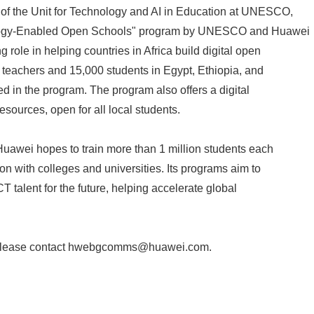
of the Unit for Technology and AI in Education at UNESCO,
ology-Enabled Open Schools" program by UNESCO and Huawei
 role in helping countries in Africa build digital open
teachers and 15,000 students in Egypt, Ethiopia, and
d in the program. The program also offers a digital
esources, open for all local students.
 Huawei hopes to train more than 1 million students each
on with colleges and universities. Its programs aim to
CT talent for the future, helping accelerate global
Japanese
 please contact hwebgcomms@huawei.com.