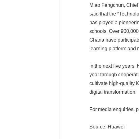
Miao Fengchun, Chief 
said that the "Techn
has played a pioneering
schools. Over 900,000 
Ghana have participate
learning platform and r
In the next five years,
year through cooperati
cultivate high-quality I
digital transformation.
For media enquiries,
Source: Huawei