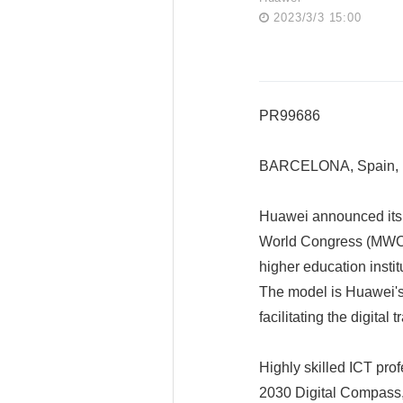
2023/3/3 15:00
PR99686
BARCELONA, Spain, 
Huawei announced its 
World Congress (MWC) 
higher education institu
The model is Huawei's 
facilitating the digital 
Highly skilled ICT profe
2030 Digital Compass, 