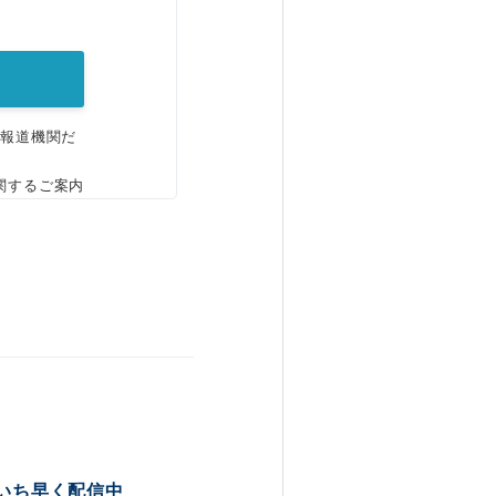
。
、報道機関だ
関するご案内
いち早く配信中