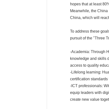
hopes that at least 80% 
Meanwhile, the China I
China, which will reach
To address these goals
pursuit of the "Three 
-Academia: Through Hu
knowledge and skills di
access to quality educ
-Lifelong learning: Hua
certification standard
-ICT professionals: Wi
equip leaders with digi
create new value togeth