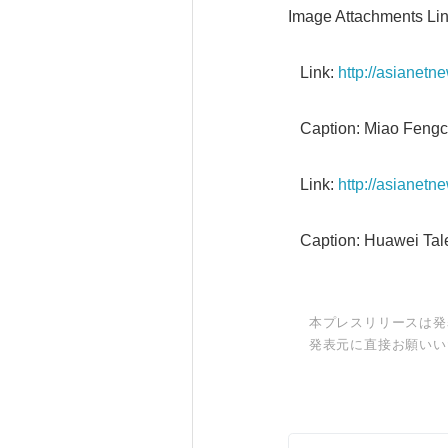
Image Attachments Lin
Link:
http://asianet
Caption: Miao Fengc
Link:
http://asianet
Caption: Huawei Tale
本プレスリリースは発
発表元に直接お願いい