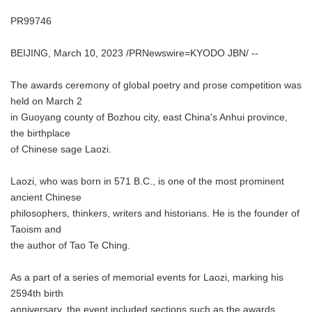
PR99746
BEIJING, March 10, 2023 /PRNewswire=KYODO JBN/ --
The awards ceremony of global poetry and prose competition was
held on March 2
in Guoyang county of Bozhou city, east China's Anhui province,
the birthplace
of Chinese sage Laozi.
Laozi, who was born in 571 B.C., is one of the most prominent
ancient Chinese
philosophers, thinkers, writers and historians. He is the founder of
Taoism and
the author of Tao Te Ching.
As a part of a series of memorial events for Laozi, marking his
2594th birth
anniversary, the event included sections such as the awards