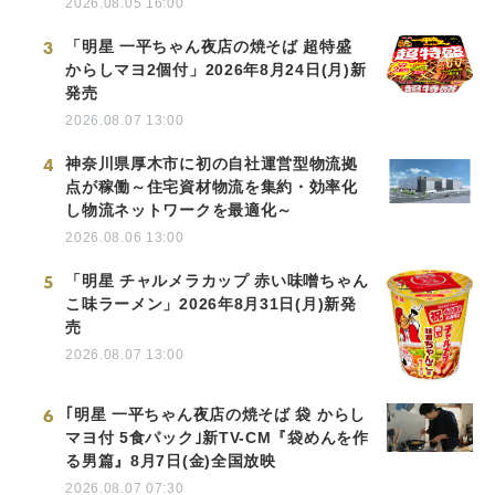
2026.08.05 16:00
3
「明星 一平ちゃん夜店の焼そば 超特盛
からしマヨ2個付」2026年8月24日(月)新
発売
2026.08.07 13:00
4
神奈川県厚木市に初の自社運営型物流拠
点が稼働～住宅資材物流を集約・効率化
し物流ネットワークを最適化～
2026.08.06 13:00
5
「明星 チャルメラカップ 赤い味噌ちゃん
こ味ラーメン」2026年8月31日(月)新発
売
2026.08.07 13:00
6
｢明星 一平ちゃん夜店の焼そば 袋 からし
マヨ付 5食パック｣新TV-CM『袋めんを作
る男篇』8月7日(金)全国放映
2026.08.07 07:30