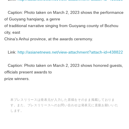
Caption: Photo taken on March 2, 2023 shows the performance
of Guoyang hanqiang, a genre
of traditional narrative singing from Guoyang county of Bozhou
city, east
China's Anhui province, at the awards ceremony.
Link:
http://asianetnews.net/view-attachment?attach-id=438822
Caption: Photo taken on March 2, 2023 shows honored guests,
officials present awards to
prize winners.
本プレスリリースは発表元が入力した原稿をそのまま掲載しておりま
す。また、プレスリリースへのお問い合わせは発表元に直接お願いいた
します。