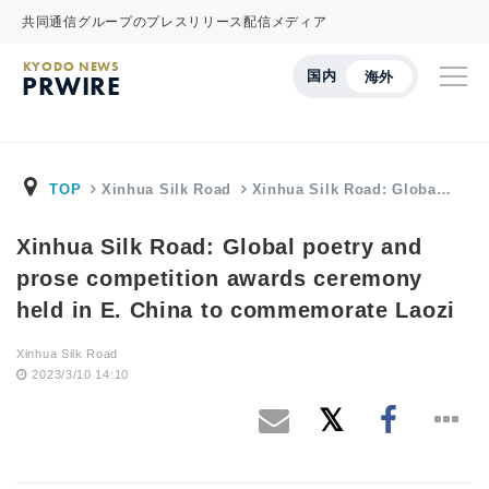
共同通信グループのプレスリリース配信メディア
KYODO NEWS
国内
海外
PRWIRE
TOP
Xinhua Silk Road
Xinhua Silk Road: Globa…
Xinhua Silk Road: Global poetry and
prose competition awards ceremony
held in E. China to commemorate Laozi
Xinhua Silk Road
2023/3/10 14:10