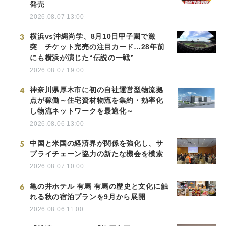
発売
2026.08.07 13:00
3
横浜vs沖縄尚学、8月10日甲子園で激
突 チケット完売の注目カード…28年前
にも横浜が演じた“伝説の一戦”
2026.08.07 19:00
4
神奈川県厚木市に初の自社運営型物流拠
点が稼働～住宅資材物流を集約・効率化
し物流ネットワークを最適化～
2026.08.06 13:00
5
中国と米国の経済界が関係を強化し、サ
プライチェーン協力の新たな機会を模索
2026.08.07 10:00
6
亀の井ホテル 有馬 有馬の歴史と文化に触
れる秋の宿泊プランを9月から展開
2026.08.06 11:00