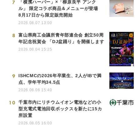
7
「横濱ハーバー」×「柳原良平 アンク
ル」 限定コラボ商品＆メニューが登場
8月17日から限定販売開始
2026.08.07 13:00
8
富山県商工会議所青年部連合会 創立50周
年記念祝賀会 「DJ盆踊り」を開催します
2026.08.04 15:25
9
ISHCMCの2026年卒業生、2人がIBで満
点、学年平均34.5点
2026.08.06 15:40
10
千葉市内にリチウムイオン電池などの小
型充電式電池回収ボックスを新たに15カ
所設置
2026.08.05 16:00