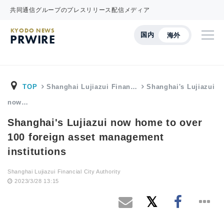
共同通信グループのプレスリリース配信メディア
KYODO NEWS
国内
海外
PRWIRE
TOP
Shanghai Lujiazui Finan…
Shanghai's Lujiazui
now…
Shanghai's Lujiazui now home to over
100 foreign asset management
institutions
Shanghai Lujiazui Financial City Authority
2023/3/28 13:15