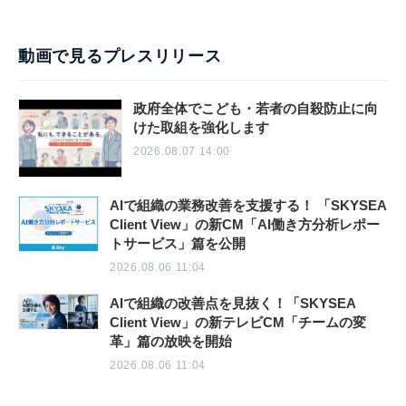
動画で見るプレスリリース
政府全体でこども・若者の自殺防止に向
けた取組を強化します
2026.08.07 14:00
AIで組織の業務改善を支援する！ 「SKYSEA
Client View」の新CM「AI働き方分析レポー
トサービス」篇を公開
2026.08.06 11:04
AIで組織の改善点を見抜く！「SKYSEA
Client View」の新テレビCM「チームの変
革」篇の放映を開始
2026.08.06 11:04