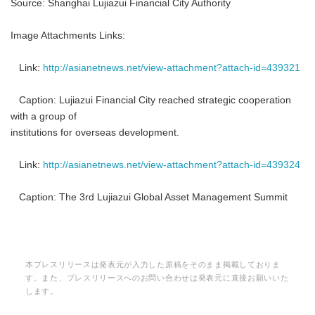
Source: Shanghai Lujiazui Financial City Authority
Image Attachments Links:
Link:
http://asianetnews.net/view-attachment?attach-id=439321
Caption: Lujiazui Financial City reached strategic cooperation
with a group of
institutions for overseas development.
Link:
http://asianetnews.net/view-attachment?attach-id=439324
Caption: The 3rd Lujiazui Global Asset Management Summit
本プレスリリースは発表元が入力した原稿をそのまま掲載しておりま
す。また、プレスリリースへのお問い合わせは発表元に直接お願いいた
します。