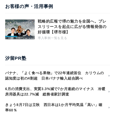
お客様の声・活用事例
戦略的広報で堺の魅力を全国へ。プレ
スリリースを起点に広がる情報発信の
好循環【堺市様】
導入事例一覧を見る
汐留PR塾
バナナ、「よく食べる果物」で22年連続首位 カリウムの
認知度は初の4割超 日本バナナ輸入組合調べ
6月の消費支出、実質3.3%減で7か月連続のマイナス 冷暖
房用器具は22.7%減 総務省家計調査
きょう8月7日は立秋 西日本は1か月平均気温「高い」確
率60％