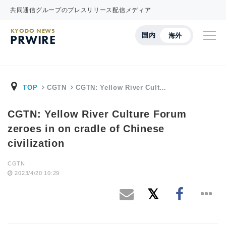
共同通信グループのプレスリリース配信メディア
KYODO NEWS
国内
海外
PRWIRE
TOP
CGTN
CGTN: Yellow River Cult…
CGTN: Yellow River Culture Forum
zeroes in on cradle of Chinese
civilization
CGTN
2023/4/20 10:29