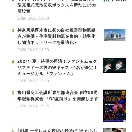
型充電式電池回収ボックスを新たに15カ
所設置
2026.08.05 16:00
3
神奈川県厚木市に初の自社運営型物流拠
点が稼働～住宅資材物流を集約・効率化
し物流ネットワークを最適化～
2026.08.06 13:00
4
2027年夏、待望の再演！ファントム＆ク
リスティーヌ役のWキャスト4名が決定！
ミュージカル 『ファントム』
2026.08.06 12:00
5
富山県商工会議所青年部連合会 創立50周
年記念祝賀会 「DJ盆踊り」を開催します
2026.08.04 15:25
6
｢明星 一平ちゃん夜店の焼そば 袋 からし