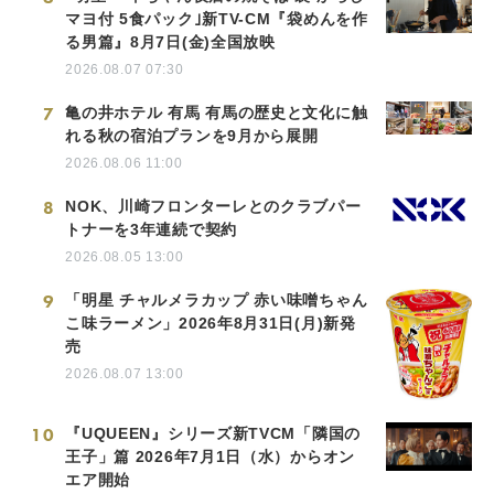
マヨ付 5食パック｣新TV-CM『袋めんを作
る男篇』8月7日(金)全国放映
2026.08.07 07:30
7
亀の井ホテル 有馬 有馬の歴史と文化に触
れる秋の宿泊プランを9月から展開
2026.08.06 11:00
8
NOK、川崎フロンターレとのクラブパー
トナーを3年連続で契約
2026.08.05 13:00
9
「明星 チャルメラカップ 赤い味噌ちゃん
こ味ラーメン」2026年8月31日(月)新発
売
2026.08.07 13:00
10
『UQUEEN』シリーズ新TVCM「隣国の
王子」篇 2026年7月1日（水）からオン
エア開始