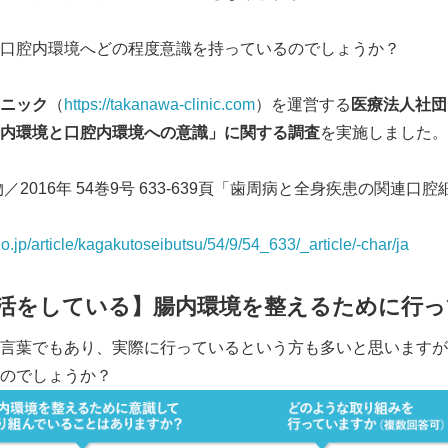
口腔内環境へどの程度意識を持っているのでしょうか？
ニック
（
https://takanawa-clinic.com
）を運営する
医療法人社団
内環境と口腔内環境への意識」に関する調査
を実施しました。
／2016年 54巻9号 633‐639頁「歯周病と全身疾患の関連
go.jp/article/kagakutoseibutsu/54/9/54_633/_article/-char/ja
活をしている】腸内環境を整えるために行
言葉でもあり、実際に行っているという方も多いと思いますが
のでしょうか？