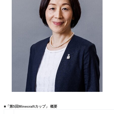
■
「第
5
回
Minecraft
カップ
」 概要