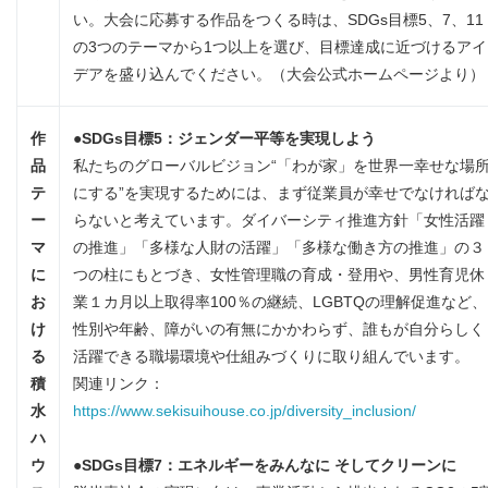
い。大会に応募する作品をつくる時は、SDGs目標5、7、11
の3つのテーマから1つ以上を選び、目標達成に近づけるアイ
デアを盛り込んでください。（大会公式ホームページより）
作
●
SDGs
目標
5
：ジェンダー平等を実現しよう
品
私たちのグローバルビジョン“「わが家」を世界一幸せな場
テ
にする”を実現するためには、まず従業員が幸せでなければ
ー
らないと考えています。ダイバーシティ推進方針「女性活躍
マ
の推進」「多様な人財の活躍」「多様な働き方の推進」の３
に
つの柱にもとづき、女性管理職の育成・登用や、男性育児休
お
業１カ月以上取得率100％の継続、LGBTQの理解促進など、
け
性別や年齢、障がいの有無にかかわらず、誰もが自分らしく
る
活躍できる職場環境や仕組みづくりに取り組んでいます。
積
関連リンク：
水
https://www.sekisuihouse.co.jp/diversity_inclusion/
ハ
ウ
●
SDGs
目標
7
：エネルギーをみんなに そしてクリーンに