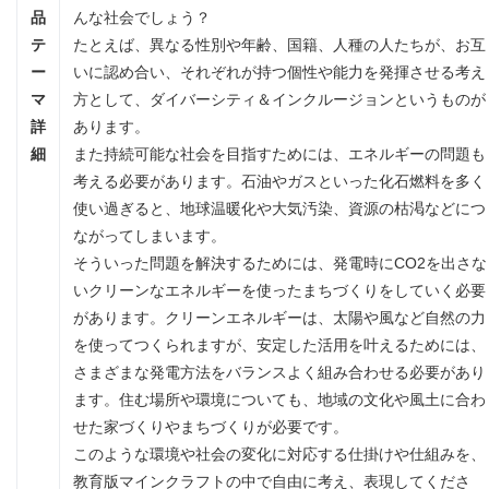
品
んな社会でしょう？
テ
たとえば、異なる性別や年齢、国籍、人種の人たちが、お互
ー
いに認め合い、それぞれが持つ個性や能力を発揮させる考え
マ
方として、ダイバーシティ＆インクルージョンというものが
詳
あります。
細
また持続可能な社会を目指すためには、エネルギーの問題も
考える必要があります。石油やガスといった化石燃料を多く
使い過ぎると、地球温暖化や大気汚染、資源の枯渇などにつ
ながってしまいます。
そういった問題を解決するためには、発電時にCO2を出さな
いクリーンなエネルギーを使ったまちづくりをしていく必要
があります。クリーンエネルギーは、太陽や風など自然の力
を使ってつくられますが、安定した活用を叶えるためには、
さまざまな発電方法をバランスよく組み合わせる必要があり
ます。住む場所や環境についても、地域の文化や風土に合わ
せた家づくりやまちづくりが必要です。
このような環境や社会の変化に対応する仕掛けや仕組みを、
教育版マインクラフトの中で自由に考え、表現してくださ