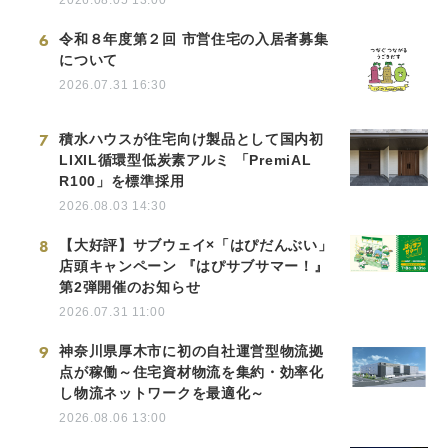
2026.08.05 13:00
6
令和８年度第２回 市営住宅の入居者募集
について
2026.07.31 16:30
7
積水ハウスが住宅向け製品として国内初
LIXIL循環型低炭素アルミ 「PremiAL
R100」を標準採用
2026.08.03 14:30
8
【大好評】サブウェイ×「はぴだんぶい」
店頭キャンペーン 『はぴサブサマー！』
第2弾開催のお知らせ
2026.07.31 11:00
9
神奈川県厚木市に初の自社運営型物流拠
点が稼働～住宅資材物流を集約・効率化
し物流ネットワークを最適化～
2026.08.06 13:00