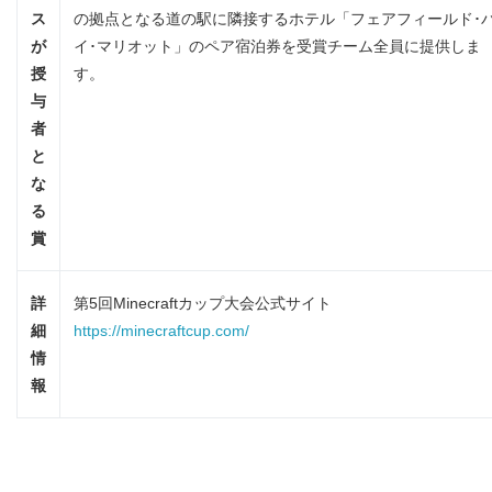
ス
の拠点となる道の駅に隣接するホテル「フェアフィールド･
が
イ･マリオット」のペア宿泊券を受賞チーム全員に提供しま
授
す。
与
者
と
な
る
賞
詳
第5回Minecraftカップ大会公式サイト
細
https://minecraftcup.com/
情
報