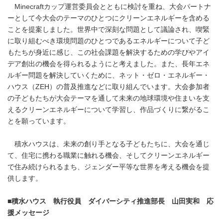
Minecraftカップ運営委員会とともに検討を重ね、大会パートナ
ーとして今大会のテーマのひとつにクリーンエネルギーを含める
ことを提案しました。世界中で深刻な問題として議論され、喫緊
に取り組むべき環境問題のひとつであるエネルギーについて子ど
もたちが身近に感じ、この社会課題を解決するための学びやアイ
デア創出の機会を得られるようにと考えました。また、長年エネ
ルギー問題を解決していくために、ネット・ゼロ・エネルギー・
ハウス（ZEH）の普及推進などに取り組んでいます。大会参加者
の子どもたちが大会テーマを通して未来の地球環境や住まいを支
えるクリーンエネルギーについて学習し、作品づくりに繋がるこ
とを願っています。
積水ハウスは、未来の創り手となる子どもたちに、大会を通じ
て、住宅に携わる職業に触れる機会、そしてクリーンエネルギー
で住み続けられるまち、ジェンダー平等な世界を考える機会を提
供します。
■
積水ハウス 執行役員 ダイバーシティ推進部長 山田実和 応
援メッセージ