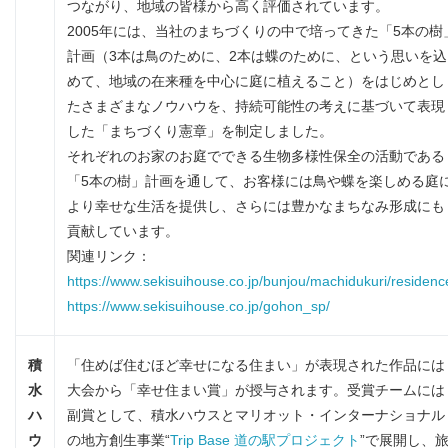
つながり、地域の皆様から高く評価されています。
2005年には、当社のまちづくりの中で培ってきた「5本の樹
計画（3本は鳥のために、2本は蝶のために、という思いを込
めて、地域の在来種を中心に庭に植えること）をはじめとし
たさまざまなノウハウを、持続可能性の考えに基づいて表現
した「まちづくり憲章」を制定しました。
それぞれのお家のお庭でできる生物多様性保全の活動である
「5本の樹」計画を通して、お客様には鳥や蝶を楽しめる庭
より幸せな生活を提供し、さらには豊かなまちなみ形成にも
貢献しています。
関連リンク：
https://www.sekisuihouse.co.jp/bunjou/machidukuri/residenc
https://www.sekisuihouse.co.jp/gohon_sp/
積
「住めば住むほど幸せになる住まい」が表現された作品には
水
大会から「幸せ住まい賞」が授与されます。受賞チームには
ハ
副賞として、積水ハウスとマリオット・インターナショナル
ウ
の地方創生事業“
Trip Base 道の駅プロジェクト
”で展開し、