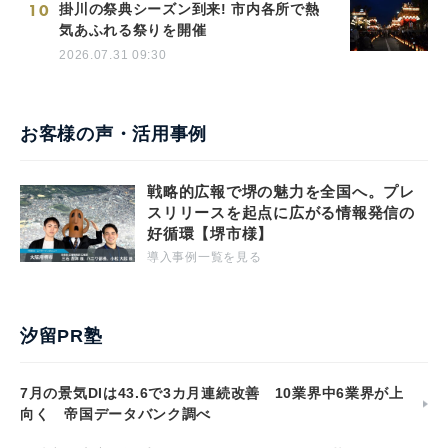
10
掛川の祭典シーズン到来! 市内各所で熱
気あふれる祭りを開催
2026.07.31 09:30
お客様の声・活用事例
戦略的広報で堺の魅力を全国へ。プレ
スリリースを起点に広がる情報発信の
好循環【堺市様】
導入事例一覧を見る
汐留PR塾
7月の景気DIは43.6で3カ月連続改善 10業界中6業界が上
向く 帝国データバンク調べ