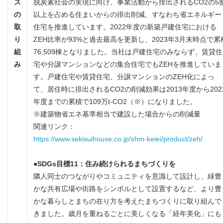
ス
脱炭素社会の実現に向け、事業活動から排出されるCO2の5
の
以上を占める住まいからの排出削減、すなわち省エネルギー
取
住宅を推進しています。2022年度の新築戸建住宅における
り
ZEH比率が93%と過去最高を更新し、2023年3月末時点で累
組
76,509棟となりました。当社は戸建住宅のみならず、賃貸住
み
宅や分譲マンションなどの集合住宅でもZEHを推進していま
す。戸建住宅や賃貸住宅、分譲マンションのZEH化によっ
て、居住時に排出されるCO2の削減効果は2013年度から202
年度までの累積で109万t-CO2（※）になりました。
※建築物省エネ基準相当で建設した場合からの削減量
関連リンク：
https://www.sekisuihouse.co.jp/shm-keiei/product/zeh/
●
SDGs
目標
11
：住み続けられるまちづくりを
隣人同士のつながりやコミュニティを意識して設計し、緑豊
かな共有広場や街路をシンボルとして設置するなど、より豊
かな暮らしとまちの在り方を考えたまちづくりに取り組んで
きました。歳月を重ねるごとに美しくなる「経年美化」にも