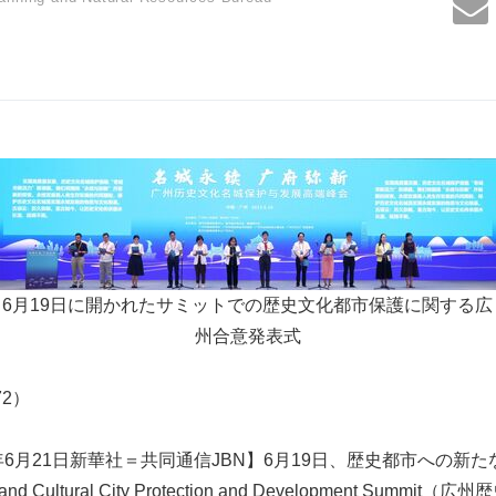
6月19日に開かれたサミットでの歴史文化都市保護に関する広
州合意発表式
472）
年6月21日新華社＝共同通信JBN】6月19日、歴史都市への新
al and Cultural City Protection and Development Su