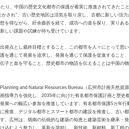
わたり、中国の歴史文化都市の保護が着実に推進されてきたこ
生かされ"、古い歴史地区は活気を取り戻し、古都に新しい活力
想を得ながら、紆余曲折を経て、成功への道を探り、実りある
新しい課題や試練が待ち受けています。
出発点とし最終目標とすること、この都市を人々にとって思い
護を通じて発展を追求し、発展を通じて保護を促進すること、
伝子と血を守ること、歴史都市の物語を伝えることは中国の物
pal Planning and Natural Resources Bureau（広州市
画指導力を強化し、2035年に向けた有名都市保護計画と歴史
発展への幅広い参加を推進しています。有名都市保護5カ年行
に推進、デジタル都市とスマート都市の建設を推進し、古い都
す。広州は、嶺南の伝統的な建築の知恵と建築芸術を継承・発
Japanese
け込むよう努力し、革新を奨励し、新技術、新材料、新工程の