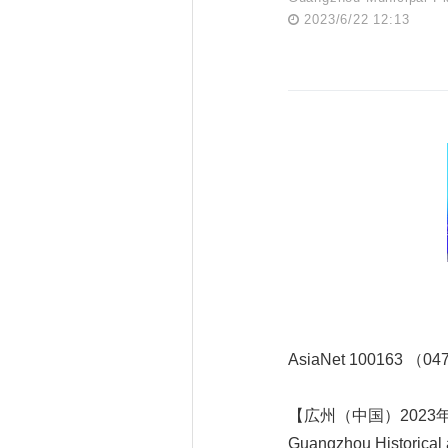
2023/6/22 12:13
AsiaNet 100163 （0
【広州（中国）2023
Guangzhou Historic