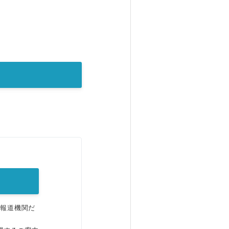
。
、報道機関だ