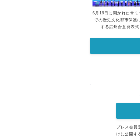
6月19日に開かれたサミ
での歴史文化都市保護
する広州合意発表式
プレス会員
けに公開す