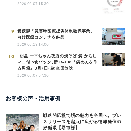
2026.08.07 15:30
9
愛媛県「災害時医療提供体制確保事業」
向け医療コンテナを納品
2026.03.19 14:00
10
｢明星 一平ちゃん夜店の焼そば 袋 からし
マヨ付 5食パック｣新TV-CM『袋めんを作
る男篇』8月7日(金)全国放映
2026.08.07 07:30
お客様の声・活用事例
戦略的広報で堺の魅力を全国へ。プレ
スリリースを起点に広がる情報発信の
好循環【堺市様】