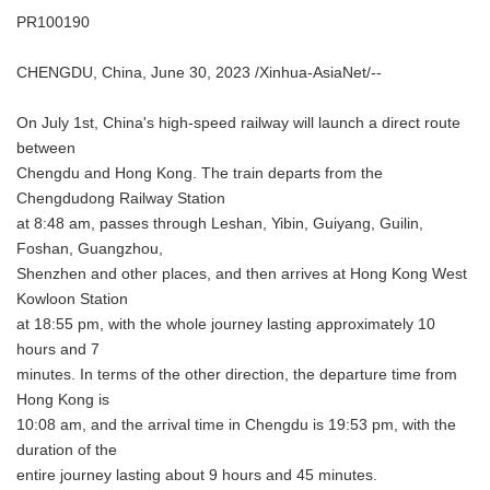
PR100190
CHENGDU, China, June 30, 2023 /Xinhua-AsiaNet/--
On July 1st, China's high-speed railway will launch a direct route
between
Chengdu and Hong Kong. The train departs from the
Chengdudong Railway Station
at 8:48 am, passes through Leshan, Yibin, Guiyang, Guilin,
Foshan, Guangzhou,
Shenzhen and other places, and then arrives at Hong Kong West
Kowloon Station
at 18:55 pm, with the whole journey lasting approximately 10
hours and 7
minutes. In terms of the other direction, the departure time from
Hong Kong is
10:08 am, and the arrival time in Chengdu is 19:53 pm, with the
duration of the
entire journey lasting about 9 hours and 45 minutes.