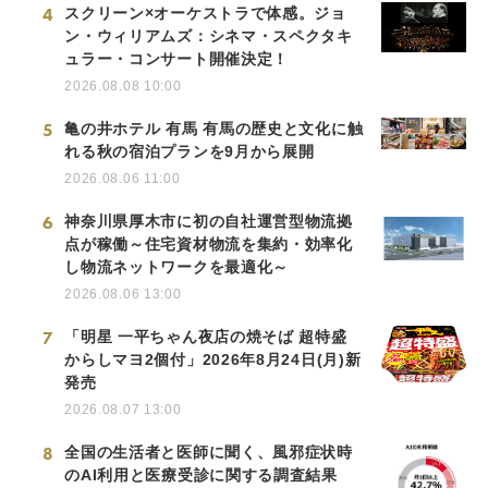
4
スクリーン×オーケストラで体感。ジョ
ン・ウィリアムズ：シネマ・スペクタキ
ュラー・コンサート開催決定！
2026.08.08 10:00
5
亀の井ホテル 有馬 有馬の歴史と文化に触
れる秋の宿泊プランを9月から展開
2026.08.06 11:00
6
神奈川県厚木市に初の自社運営型物流拠
点が稼働～住宅資材物流を集約・効率化
し物流ネットワークを最適化～
2026.08.06 13:00
7
「明星 一平ちゃん夜店の焼そば 超特盛
からしマヨ2個付」2026年8月24日(月)新
発売
2026.08.07 13:00
8
全国の生活者と医師に聞く、風邪症状時
のAI利用と医療受診に関する調査結果