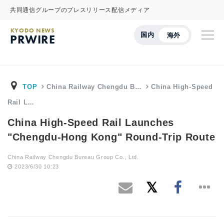
共同通信グループのプレスリリース配信メディア
KYODO NEWS
国内
海外
PRWIRE
TOP
China Railway Chengdu B…
China High-Speed
Rail L…
China High-Speed Rail Launches
"Chengdu-Hong Kong" Round-Trip Route
China Railway Chengdu Bureau Group Co., Ltd.
2023/6/30 10:23