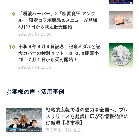
9
「横濱ハーバー」×「柳原良平 アンク
ル」 限定コラボ商品＆メニューが登場
8月17日から限定販売開始
2026.08.07 13:00
10
令和８年８月８日記念 記念メダルと記
念カバーの特別セット・８.８.８開運小
判 ７月１日から受付開始！
2026.07.01 11:30
お客様の声・活用事例
戦略的広報で堺の魅力を全国へ。プレ
スリリースを起点に広がる情報発信の
好循環【堺市様】
導入事例一覧を見る