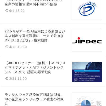
企業の情報管理体制不備に不信感
6/1 13:00
27.5％がデータ/AI活用による新規ビジ
ネス創出を重点課題に 一方で外向き
DXはいまだ試行・模索段階
4/16 10:30
【JIPDECセミナー（無料）】AIのリス
クマネジメントとAIマネジメントシス
テム（AIMS）認証の最新動向
3/31 11:00
ランサムウェア感染被害経験は45%、
中小企業もランサムウェア被害の対象
に