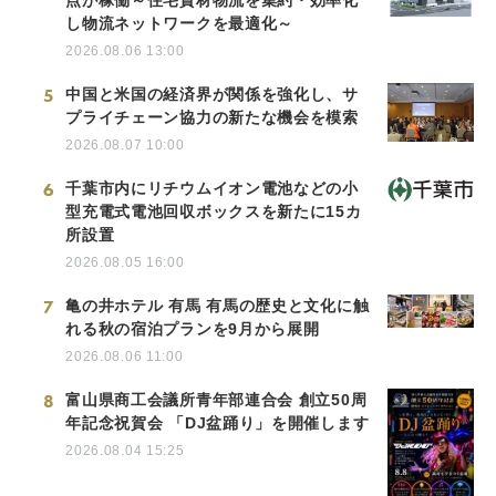
点が稼働～住宅資材物流を集約・効率化
し物流ネットワークを最適化～
2026.08.06 13:00
5
中国と米国の経済界が関係を強化し、サ
プライチェーン協力の新たな機会を模索
2026.08.07 10:00
6
千葉市内にリチウムイオン電池などの小
型充電式電池回収ボックスを新たに15カ
所設置
2026.08.05 16:00
7
亀の井ホテル 有馬 有馬の歴史と文化に触
れる秋の宿泊プランを9月から展開
2026.08.06 11:00
8
富山県商工会議所青年部連合会 創立50周
年記念祝賀会 「DJ盆踊り」を開催します
2026.08.04 15:25