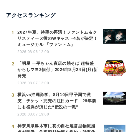
アクセスランキング
1
2027年夏、待望の再演！ファントム＆ク
リスティーヌ役のWキャスト4名が決定！
ミュージカル 『ファントム』
2026.08.06 12:00
2
「明星 一平ちゃん夜店の焼そば 超特盛
からしマヨ2個付」2026年8月24日(月)新
発売
2026.08.07 13:00
3
横浜vs沖縄尚学、8月10日甲子園で激
突 チケット完売の注目カード…28年前
にも横浜が演じた“伝説の一戦”
2026.08.07 19:00
4
神奈川県厚木市に初の自社運営型物流拠