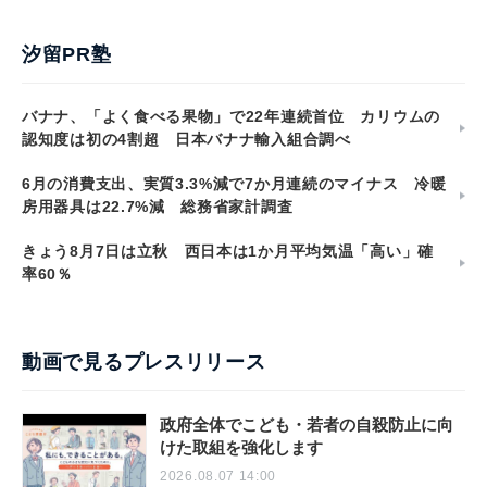
汐留PR塾
バナナ、「よく食べる果物」で22年連続首位 カリウムの
認知度は初の4割超 日本バナナ輸入組合調べ
6月の消費支出、実質3.3%減で7か月連続のマイナス 冷暖
房用器具は22.7%減 総務省家計調査
きょう8月7日は立秋 西日本は1か月平均気温「高い」確
率60％
動画で見るプレスリリース
政府全体でこども・若者の自殺防止に向
けた取組を強化します
2026.08.07 14:00