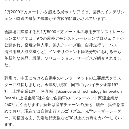
2万2000平方メートルを超える展示エリアでは、世界のインテリジ
ェント輸送の最新の成果が全方位的に展示されています。
会議場に隣接する約1万5000平方メートルの専用デモンストレーシ
ョンエリアでは、9つの屋外デモンストレーションプロジェクトが
公開され、空飛ぶ無人車、無人クルーズ船、自律走行ミニバス、
清掃用無人航空機など、インテリジェント輸送分野における最も
革新的な製品、設備、ソリューション、サービスが紹介されまし
た。
蘇州は、中国における自動車のインターネットの主要産業クラス
ターに成長しました。今年8月現在、同市にはハイテク企業197
社、上場企業10社、科創板（Science and Technology Innovation
Board）上場企業5社を含む自動車のインターネット関連企業が
450社近くあります。蘇州は産業チェーンの強化、統合、拡張を進
めており、現在では自律走行アルゴリズム、光学レーザーレーダ
ー、高精度地図、先端運転支援など30以上の分野をカバーしてい
ます。