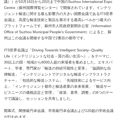
議））が10月16日から20日まで中国のSuzhou International Expo
Centre（蘇州国際博覧センター）で開催されています。インテリ
ジェント輸送に関する最も影響力の大きい国際会議であるITS世界
会議は、高度な輸送技術と製品を展示する最高レベルかつ最大の
プラットフォームです。蘇州市人民政府新聞弁公室（Information
Office of Suzhou Municipal People's Government）によると、蘇
州はこの会議を開催する中国で2番目の都市です。
ITS世界会議は「Driving Towards Intelligent Society--Quality
Life（インテリジェントな社会－質の高い生活へ）」をテーマに、
30以上の国・地域から8000人超の来場者を集めました。エキスパ
ート、学者、専門家が「輸送の持続可能性と変革」「協調的な自
律輸送」「インテリジェントでデジタルな輸送インフラストラク
チャー」「包括的な輸送システム」「先端技術によるサービス向
上」「インテリジェント都市と輸送産業の未来発展」「輸送サー
ビスニーズの価格設定と管理」「政策、基準、調整」の8つのテー
マで議論し、セッションを共有しました。
開幕式、閣僚級円卓会議、市長級円卓会議および120超の学術会議
が行われます。