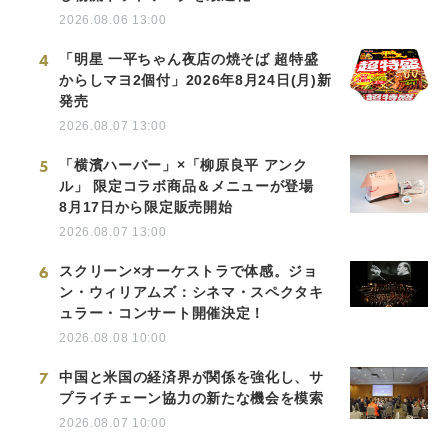
2026.08.06 13:00
4
「明星 一平ちゃん夜店の焼そば 超特盛
からしマヨ2個付」2026年8月24日(月)新
発売
2026.08.07 13:00
5
「横濱ハーバー」×「柳原良平 アンク
ル」 限定コラボ商品＆メニューが登場
8月17日から限定販売開始
2026.08.07 13:00
6
スクリーン×オーケストラで体感。ジョ
ン・ウィリアムズ：シネマ・スペクタキ
ュラー・コンサート開催決定！
2026.08.08 10:00
7
中国と米国の経済界が関係を強化し、サ
プライチェーン協力の新たな機会を模索
2026.08.07 10:00