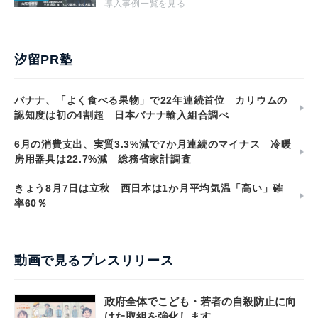
導入事例一覧を見る
汐留PR塾
バナナ、「よく食べる果物」で22年連続首位 カリウムの
認知度は初の4割超 日本バナナ輸入組合調べ
6月の消費支出、実質3.3%減で7か月連続のマイナス 冷暖
房用器具は22.7%減 総務省家計調査
きょう8月7日は立秋 西日本は1か月平均気温「高い」確
率60％
動画で見るプレスリリース
政府全体でこども・若者の自殺防止に向
けた取組を強化します