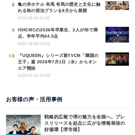
8
亀の井ホテル 有馬 有馬の歴史と文化に触
れる秋の宿泊プランを9月から展開
2026.08.06 11:00
9
ISHCMCの2026年卒業生、2人がIBで満
点、学年平均34.5点
2026.08.06 15:40
10
『UQUEEN』シリーズ新TVCM「隣国の
王子」篇 2026年7月1日（水）からオン
エア開始
2026.07.01 00:00
お客様の声・活用事例
戦略的広報で堺の魅力を全国へ。プレ
スリリースを起点に広がる情報発信の
好循環【堺市様】