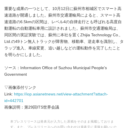
重要な成果の一つとして、10月12日に蘇州市相城区でスマート高
速道路が開通しました。蘇州市交通運輸局によると、スマート高
速道路の6.5kmの区間は、レベル4の自律走行とも呼ばれる高度自
動運転の自動運転車用に設計されました。蘇州市交通運輸局は、
同区間の実証実験では、蘇州に本社を置くZhijia Technology Co.,
Ltd.の49トン無人トラックが障害物、移動車、逆走車を識別し、タ
ラップ進入、車線変更、追い越しなどの運転動作を完了したこと
を明らかにしました。
ソース：Information Office of Suzhou Municipal People's
Government
▽画像添付リンク
Link:
https://iop.asianetnews.net/view-attachment?attach-
id=442701
画像説明：第29回ITS世界会議
本プレスリリースは発表元が入力した原稿をそのまま掲載しておりま
す。また、プレスリリースへのお問い合わせは発表元に直接お願いいた