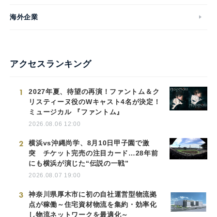
海外企業
アクセスランキング
1
2027年夏、待望の再演！ファントム＆ク
リスティーヌ役のWキャスト4名が決定！
ミュージカル 『ファントム』
2026.08.06 12:00
2
横浜vs沖縄尚学、8月10日甲子園で激
突 チケット完売の注目カード…28年前
にも横浜が演じた“伝説の一戦”
2026.08.07 19:00
3
神奈川県厚木市に初の自社運営型物流拠
点が稼働～住宅資材物流を集約・効率化
し物流ネットワークを最適化～