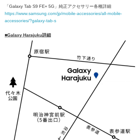
「Galaxy Tab S9 FE+ 5G」純正アクセサリー各種詳細
https://www.samsung.com/jp/mobile-accessories/all-mobile-
accessories/?galaxy-tab-s
■
Galaxy Harajuku
詳細