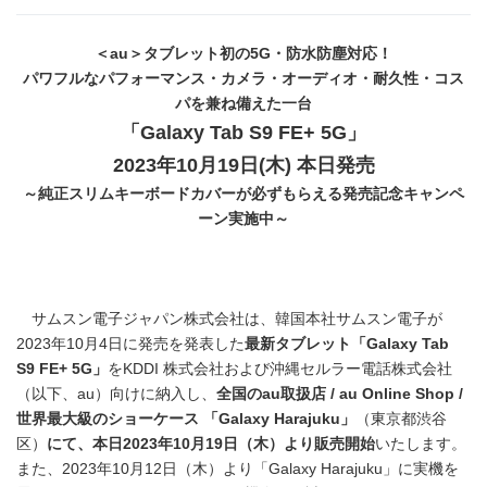
＜au＞タブレット初の5G・防水防塵対応！
パワフルなパフォーマンス・カメラ・オーディオ・耐久性・コス
パを兼ね備えた一台
「Galaxy Tab S9 FE+ 5G」
2023年10月19日(木) 本日発売
～純正スリムキーボードカバーが必ずもらえる発売記念キャンペ
ーン実施中～
サムスン電子ジャパン株式会社は、韓国本社サムスン電子が
2023年10月4日に発売を発表した
最新
タブレット「
Galaxy Tab
S9 FE+ 5G
」
をKDDI 株式会社および沖縄セルラー電話株式会社
（以下、au）向けに納入し、
全国の
au
取扱店
/ au Online Shop /
世界最大級のショーケース
「
Galaxy Harajuku
」
（東京都渋谷
区）
にて、本日
2023
年
10
月
19
日（木）より販売開始
いたします。
また、2023年10月12日（木）より「Galaxy Harajuku」に実機を