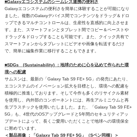
■
Galaxy
エコシステムのシームレス連携の便利さ
Galaxyエコシステムの便利さを簡単に体験することが可能になり
ました。複数のGalaxyデバイス間でコンテンツをドラッグ＆ドロ
ップできるマルチコントロールは、生産性を直感的に向上させま
す。また、スマートフォンとタブレット間でコピー＆ペーストや
ドラッグ＆ドロップすることも可能です。また、クイック共有で
スマートフォンからタブレットにビデオや画像を転送するだけ
で、簡単に編集作業に移行することもできます。
■
SDGs
(Sustainability)
：地球のために心を込めて作られた環
境への配慮
サムスンは、最新の「Galaxy Tab S9 FE+ 5G」の発売にあたり、
エコシステムのイノベーション拡大を目標とし、環境への配慮を
積極的に推進しております。そして今作も多くのリサイクル素材
を使用し、内外部のコンポーネントには、再生アルミニウムと再
生プラスチックを使用いたしました。また、「Galaxy Tab S9 FE+
5G」も、4世代のOSアップグレードと5年間のセキュリティアッ
プデートによって、長くご愛用いただくことで地球への環境保全
に努めています。
＜製品画像 ：「
Galaxy Tab S9 FE+ 5G
」（
S
ペン同梱）＞