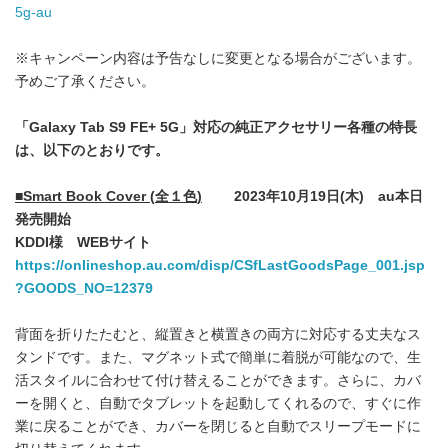
5g-au
※キャンペーン内容は予告なしに変更となる場合がございます。
予めご了承ください。
「
Galaxy Tab S9 FE+ 5G
」対応の純正アクセサリー各種の特長
は、以下のとおりです。
■
Smart Book Cover (
全１色
)
2023
年
10
月
19
日
(
木
)
au
本日
発売開始
KDDI
様
WEB
サイト
https://onlineshop.au.com/disp/CSfLastGoodsPage_001.jsp
?GOODS_NO=12379
背面を折りたたむと、縦置きと横置きの両方に対応する丈夫なス
タンドです。また、マグネット式で簡単に着脱が可能なので、生
活スタイルに合わせて付け替えることができます。さらに、カバ
ーを開くと、自動でタブレットを起動してくれるので、すぐに作
業に戻ることができ、カバーを閉じると自動でスリープモードに