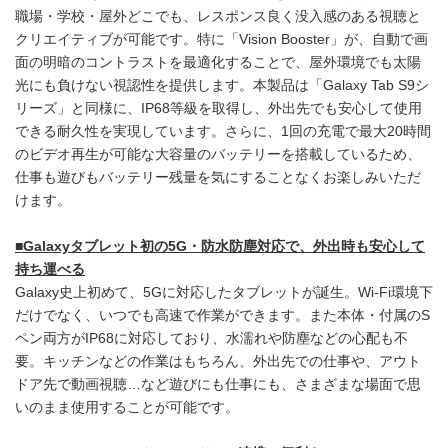
職場・学校・屋外どこでも、レスポンス良く没入感のある視聴と
クリエイティブが可能です。特に「Vision Booster」が、自動で画
面の明暗のコントラストを最適化することで、屋外環境でも太陽
光にも負けない視認性を提供します。本製品は「Galaxy Tab S9シ
リーズ」と同様に、IP68等級を取得し、外出先でも安心して使用
できる耐久性を実現しています。さらに、1回の充電で最大20時間
のビデオ再生が可能な大容量のバッテリーを搭載しているため、
仕事も遊びもバッテリー残量を気にすることなくお楽しみいただ
けます。
■
Galaxy
タブレット初の
5G
・防水防塵対応で、外出時も安心して
持ち運べる
Galaxy史上初めて、5Gに対応したタブレットが誕生。Wi-Fi環境下
だけでなく、いつでも高速で作業ができます。また本体・付属のS
ペン両方がIP68に対応しており、水濡れや防塵などの心配も不
要。キッチンなどの作業はもちろん、外出先での仕事や、アウト
ドア先で動画視聴…など遊びにも仕事にも、さまざまな場面で思
いのまま使用することが可能です。