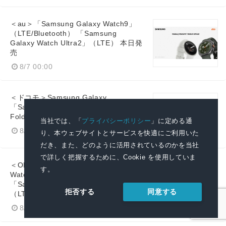
＜au＞「Samsung Galaxy Watch9」
（LTE/Bluetooth） 「Samsung
Galaxy Watch Ultra2」（LTE） 本日発
売
8/7 00:00
＜ドコモ＞Samsung Galaxy
「Samsung Galaxy Z Fold8 Ultra |
Fold8 | Flip8」 本日発売
当社では、「
プライバシーポリシー
」に定める通
8/7 00:00
り、本ウェブサイトとサービスを快適にご利用いた
だき、また、どのように活用されているのかを当社
で詳しく把握するために、Cookie を使用していま
＜OPEN＞「Samsung Galaxy
す。
Watch9」（LTE/Bluetooth）
「Samsung Galaxy Watch Ultra2」
同意する
拒否する
（LTE） 本日発売
8/7 00:00