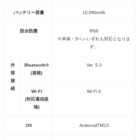
バッテリー容量
10,090mAh
防水防塵
IP68
※本体・Sペンいずれも対応となりま
す。
外
Bluetooth®
Ver. 5.3
部
(
規格
)
接
続
Wi-Fi
Wi-Fi 6
(
対応通信規
格
)
OS
AndoroidTM13