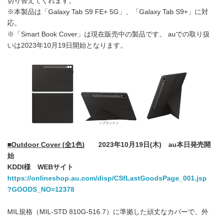
切り替えてくれます。
※本製品は「Galaxy Tab S9 FE+ 5G」、「Galaxy Tab S9+」に対
応。
※「Smart Book Cover」は現在販売中の製品です。 auでの取り扱
いは2023年10月19日開始となります。
■
Outdoor Cover (
全
1
色
)
2023
年
10
月
19
日
(
木
)
au
本日発売開
始
KDDI
様
WEB
サイト
https://onlineshop.au.com/disp/CSfLastGoodsPage_001.jsp
?GOODS_NO=12378
MIL規格（MIL-STD 810G-516.7）に準拠した頑丈なカバーで、外