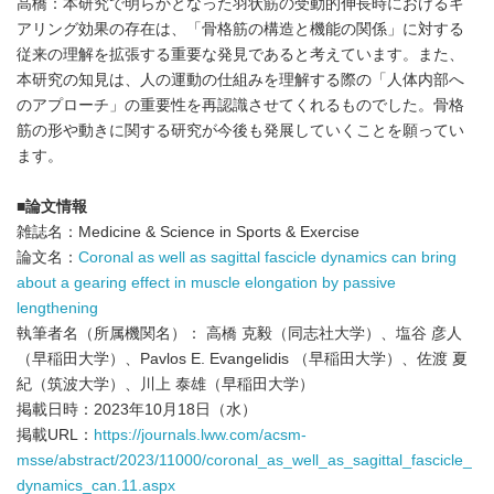
高橋：本研究で明らかとなった羽状筋の受動的伸長時におけるギ
アリング効果の存在は、「骨格筋の構造と機能の関係」に対する
従来の理解を拡張する重要な発見であると考えています。また、
本研究の知見は、人の運動の仕組みを理解する際の「人体内部へ
のアプローチ」の重要性を再認識させてくれるものでした。骨格
筋の形や動きに関する研究が今後も発展していくことを願ってい
ます。
■論文情報
雑誌名：Medicine & Science in Sports & Exercise
論文名：
Coronal as well as sagittal fascicle dynamics can bring
about a gearing effect in muscle elongation by passive
lengthening
執筆者名（所属機関名）： 高橋 克毅（同志社大学）、塩谷 彦人
（早稲田大学）、Pavlos E. Evangelidis （早稲田大学）、佐渡 夏
紀（筑波大学）、川上 泰雄（早稲田大学）
掲載日時：2023年10月18日（水）
掲載URL：
https://journals.lww.com/acsm-
msse/abstract/2023/11000/coronal_as_well_as_sagittal_fascicle_
dynamics_can.11.aspx