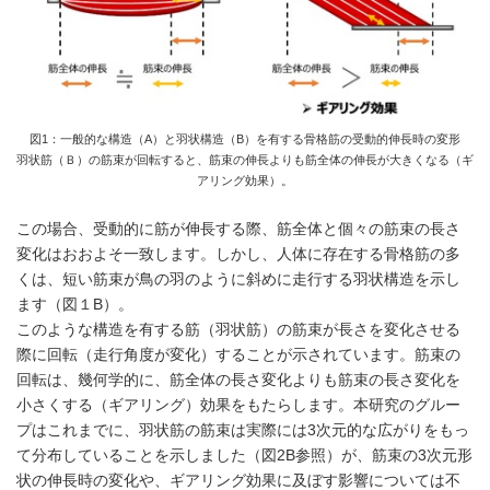
図1：一般的な構造（A）と羽状構造（B）を有する骨格筋の受動的伸長時の変形
羽状筋（Ｂ）の筋束が回転すると、筋束の伸長よりも筋全体の伸長が大きくなる（ギ
アリング効果）。
この場合、受動的に筋が伸長する際、筋全体と個々の筋束の長さ
変化はおおよそ一致します。しかし、人体に存在する骨格筋の多
くは、短い筋束が鳥の羽のように斜めに走行する羽状構造を示し
ます（図１B）。
このような構造を有する筋（羽状筋）の筋束が長さを変化させる
際に回転（走行角度が変化）することが示されています。筋束の
回転は、幾何学的に、筋全体の長さ変化よりも筋束の長さ変化を
小さくする（ギアリング）効果をもたらします。本研究のグルー
プはこれまでに、羽状筋の筋束は実際には3次元的な広がりをもっ
て分布していることを示しました（図2B参照）が、筋束の3次元形
状の伸長時の変化や、ギアリング効果に及ぼす影響については不