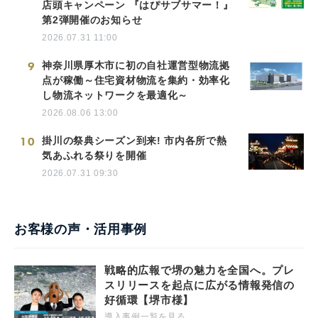
店頭キャンペーン 『はぴサブサマー！』
第2弾開催のお知らせ
2026.07.31 11:00
9
神奈川県厚木市に初の自社運営型物流拠
点が稼働～住宅資材物流を集約・効率化
し物流ネットワークを最適化～
2026.08.06 13:00
10
掛川の祭典シーズン到来! 市内各所で熱
気あふれる祭りを開催
2026.07.31 09:30
お客様の声・活用事例
戦略的広報で堺の魅力を全国へ。プレ
スリリースを起点に広がる情報発信の
好循環【堺市様】
導入事例一覧を見る