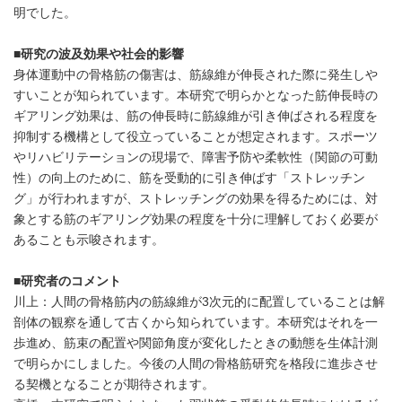
明でした。
■研究の波及効果や社会的影響
身体運動中の骨格筋の傷害は、筋線維が伸長された際に発生しや
すいことが知られています。本研究で明らかとなった筋伸長時の
ギアリング効果は、筋の伸長時に筋線維が引き伸ばされる程度を
抑制する機構として役立っていることが想定されます。スポーツ
やリハビリテーションの現場で、障害予防や柔軟性（関節の可動
性）の向上のために、筋を受動的に引き伸ばす「ストレッチン
グ」が行われますが、ストレッチングの効果を得るためには、対
象とする筋のギアリング効果の程度を十分に理解しておく必要が
あることも示唆されます。
■研究者のコメント
川上：人間の骨格筋内の筋線維が3次元的に配置していることは解
剖体の観察を通して古くから知られています。本研究はそれを一
歩進め、筋束の配置や関節角度が変化したときの動態を生体計測
で明らかにしました。今後の人間の骨格筋研究を格段に進歩させ
る契機となることが期待されます。