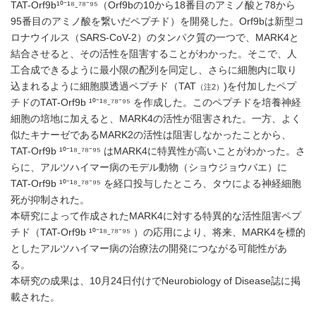
TAT-Orf9b¹⁰⁻¹⁸₋⁷⁸⁻⁹⁵（Orf9bの10から18番目のアミノ酸と78から
95番目のアミノ酸を繋いだペプチド）を開発した。Orf9bは新型コ
ロナウイルス（SARS-CoV-2）のタンパク質の一つで、MARK4と
結合させると、その活性を阻害することがわかった。そこで、人
工合成できるように最小限の配列を同定し、さらに細胞内に取り
込まれるように細胞膜透過ペプチド（TAT
)を付加したペプ
（注2）
チドのTAT-Orf9b ¹⁰⁻¹⁸₋⁷⁸⁻⁹⁵ を作成した。このペプチドを培養神経
細胞の培地に加えると、MARK4の活性が阻害された。一方、よく
似たキナーゼであるMARK2の活性は阻害しなかったことから、
TAT-Orf9b ¹⁰⁻¹⁸₋⁷⁸⁻⁹⁵ はMARK4に特異性が高いことがわかった。さ
らに、アルツハイマー病のモデル動物（ショウジョウバエ）に
TAT-Orf9b ¹⁰⁻¹⁸₋⁷⁸⁻⁹⁵ を経口投与したところ、タウによる神経細胞
死が抑制された。
本研究によって作成されたMARK4に対する特異的な活性阻害ペプ
チド（TAT-Orf9b ¹⁰⁻¹⁸₋⁷⁸⁻⁹⁵ ）の応用により、将来、MARK4を標的
としたアルツハイマー病の治療法の開発につながる可能性があ
る。
本研究の成果は、10月24日付けでNeurobiology of Disease誌に掲
載された。