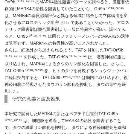
Orf9b ¹⁰⁻¹⁸₋⁷⁸⁻⁹⁵ のMARK4活性阻害パターンを調べると、濃度非依
存的にMARK4の活性を阻害していたことから、Orf9b ¹⁰⁻¹⁸₋⁷⁸⁻⁹⁵
は、MARK4の基質認識部位と異なる領域に結合して立体構造を変
化させるアロステリック阻害
であることがわかった。アロス
（注4）
テリック阻害剤は競合阻害剤より一般に特異性が高い。調べてみ
ると、Orf9b ¹⁰⁻¹⁸₋⁷⁸⁻⁹⁵ は同じファミリーメンバーのMARK2の活性
は阻害せず、MARK4への特異性が高いことがわかった。
さらに、細胞外から加えられるよう、TATを付加したTAT-Orf9b
¹⁰⁻¹⁸₋⁷⁸⁻⁹⁵ を作成した。TAT-Orf9b ¹⁰⁻¹⁸₋⁷⁸⁻⁹⁵ は、培養神経細胞に
取り込まれ、MARK4によるタウのリン酸化を阻害した。さらに、
TAT-Orf9b ¹⁰⁻¹⁸₋⁷⁸⁻⁹⁵ を、ヒトのタウを発現するショウジョウバエ
に経口投与すると、TAT-Orf9b ¹⁰⁻¹⁸₋⁷⁸⁻⁹⁵ は脳内に取り込まれ、視
神経細胞に発現させたタウのリン酸化を抑制し、タウの毒性を緩
和した。
研究の意義と波及効果
本研究で開発したMARK4の新たなペプチド阻害剤TAT-Orf9b
¹⁰⁻¹⁸₋⁷⁸⁻⁹⁵ は、細胞膜を透過してMARK4の活性を阻害すること
で、タウの異常リン酸化を抑制し、タウによる神経細胞死を緩和