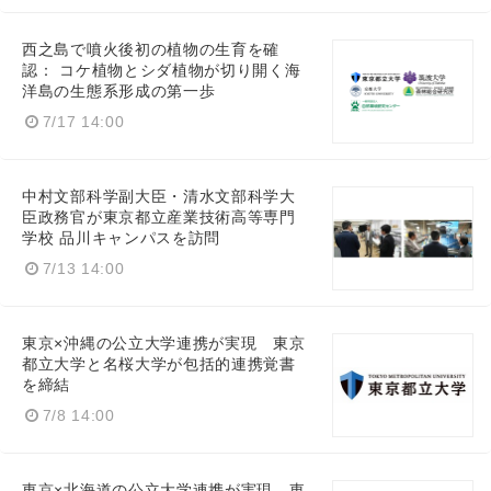
西之島で噴火後初の植物の生育を確
認： コケ植物とシダ植物が切り開く海
洋島の生態系形成の第一歩
7/17 14:00
中村文部科学副大臣・清水文部科学大
臣政務官が東京都立産業技術高等専門
学校 品川キャンパスを訪問
7/13 14:00
東京×沖縄の公立大学連携が実現 東京
都立大学と名桜大学が包括的連携覚書
を締結
7/8 14:00
東京×北海道の公立大学連携が実現 東