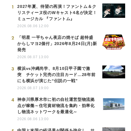
1
2027年夏、待望の再演！ファントム＆ク
リスティーヌ役のWキャスト4名が決定！
ミュージカル 『ファントム』
2026.08.06 12:00
2
「明星 一平ちゃん夜店の焼そば 超特盛
からしマヨ2個付」2026年8月24日(月)新
発売
2026.08.07 13:00
3
横浜vs沖縄尚学、8月10日甲子園で激
突 チケット完売の注目カード…28年前
にも横浜が演じた“伝説の一戦”
2026.08.07 19:00
4
神奈川県厚木市に初の自社運営型物流拠
点が稼働～住宅資材物流を集約・効率化
し物流ネットワークを最適化～
2026.08.06 13:00
5
中国と米国の経済界が関係を強化し、サ