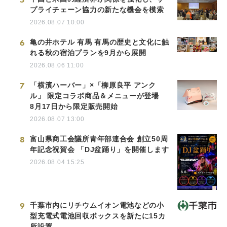
プライチェーン協力の新たな機会を模索
2026.08.07 10:00
6
亀の井ホテル 有馬 有馬の歴史と文化に触
れる秋の宿泊プランを9月から展開
2026.08.06 11:00
7
「横濱ハーバー」×「柳原良平 アンク
ル」 限定コラボ商品＆メニューが登場
8月17日から限定販売開始
2026.08.07 13:00
8
富山県商工会議所青年部連合会 創立50周
年記念祝賀会 「DJ盆踊り」を開催します
2026.08.04 15:25
9
千葉市内にリチウムイオン電池などの小
型充電式電池回収ボックスを新たに15カ
所設置