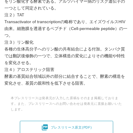
をリン酸化する酵素である。アルツハイマー病のリスク遺伝子の
一つとして同定されている。
注２）TAT
Transactivator of transcriptionの略称であり、エイズウイルスHIV
由来。細胞膜を透過するペプチド（Cell-permeable peptide）の一
つ。
注３）リン酸化
各種の生体高分子へのリン酸の共有結合による付加。タンパク質
では翻訳後修飾の一つで、立体構造の変化によりその機能や特性
を変化させる。
注４）アロステリック阻害
酵素の基質結合領域以外の部分に結合することで、酵素の構造を
変化させ、基質の親和性を低下させる阻害。
本プレスリリースは発表元が入力した原稿をそのまま掲載しておりま
す。また、プレスリリースへのお問い合わせは発表元に直接お願いいた
します。

プレスリリース原文(PDF)