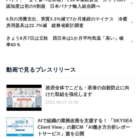
認知度は初の4割超 日本バナナ輸入組合調べ
6月の消費支出、実質3.3%減で7か月連続のマイナス 冷暖
房用器具は22.7%減 総務省家計調査
きょう8月7日は立秋 西日本は1か月平均気温「高い」確
率60％
動画で見るプレスリリース
政府全体でこども・若者の自殺防止に向
けた取組を強化します
2026.08.07 14:00
AIで組織の業務改善を支援する！ 「SKYSEA
Client View」の新CM「AI働き方分析レポー
トサービス」篇を公開