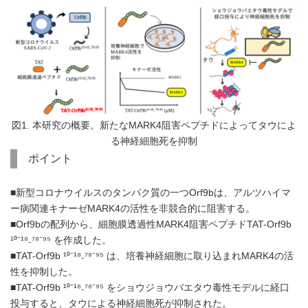
図1. 本研究の概要。新たなMARK4阻害ペプチドによってタウによ
る神経細胞死を抑制
ポイント
■新型コロナウイルスのタンパク質の一つOrf9bは、アルツハイマ
ー病関連キナーゼMARK4の活性を非競合的に阻害する。
■Orf9bの配列から、細胞膜透過性MARK4阻害ペプチドTAT-Orf9b
¹⁰⁻¹⁸₋⁷⁸⁻⁹⁵ を作成した。
■TAT-Orf9b ¹⁰⁻¹⁸₋⁷⁸⁻⁹⁵ は、培養神経細胞に取り込まれMARK4の活
性を抑制した。
■TAT-Orf9b ¹⁰⁻¹⁸₋⁷⁸⁻⁹⁵ をショウジョウバエタウ毒性モデルに経口
投与すると、タウによる神経細胞死が抑制された。