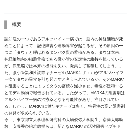
概要
認知症の一つであるアルツハイマー病では、脳内の神経細胞が死
ぬことによって、記憶障害や運動障害が起こるが、その原因の一
つに「タウ」と呼ばれるタンパク質の蓄積がある。タウは本来、
神経細胞内の細胞骨格である微小管の安定性の維持を担っている
が、疾患脳では本来の機能を失い、凝集して蓄積してしまう。ま
た、微小管親和性調節キナーゼ4 (MARK4
)がアルツハイマ
（注１）
ー病でタウの異常を引き起こすと考えられているが、そのMARK4
を阻害することによってタウの蓄積を減少させ、毒性が緩和する
とモデル動物で報告されている。したがって、MARK4の阻害剤は
アルツハイマー病の治療薬となる可能性があり、注目されてい
る。しかし、MARK4に似たキナーゼは多く、特異性の高い阻害剤
の開発が求められている。
今回、東京都立大学理学研究科の大場俊弥大学院生、斎藤太郎助
教、安藤香奈絵准教授らは、新たなMARK4の活性阻害ペプチド