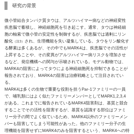
研究の背景
微小管結合タンパク質タウは、アルツハイマー病などの神経変性
疾患脳で蓄積し、神経細胞死を引き起こす。通常、タウは神経細
胞の軸索で微小管の安定性を制御するが、疾患脳では過剰にリン
酸化
され、生理機能を失い凝集している。タウをリン酸化す
（注3）
る酵素は多くあるが、その中でもMARK4は、疾患脳でその活性が
上昇することや、その変異がアルツハイマー病リスクを増加させ
るなど、発症機構への関与が示唆されている。モデル動物では、
MARK4の阻害によってタウによる神経細胞死を抑制できることが
報告されており、MARK4の阻害は治療戦略として注目されてい
る。
MARK4は多くの生物で重要な役割を担うPar-1ファミリーの一員
で、哺乳類にはよく似たファミリーメンバーとしてMARK1,2,3,4
がある。これまでに報告されているMARK4阻害剤は、基質と競合
することでその活性を阻害するが、基質を認識する部位はファミ
リー分子の間でよく似ているため、MARK4以外のファミリーメン
バーも阻害してしまう可能性があった。他のファミリー分子の生
理機能を阻害せずにMARK4のみを阻害するという、MARK4への特