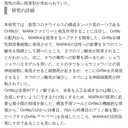
異性の高い阻害剤が求められていた。
研究の詳細
本研究では、新型コロナウイルスの構成タンパク質の一つである
Orf9bが、MARKファミリーと相互作用することに注目し、Orf9b
の配列から、MARK4を阻害するペプチドを開発した。Orf9bを哺
乳類培養細胞に発現させて、MARK4の活性への影響をタウのリン
酸化を指標として調べたところ、タウのリン酸化が阻害されるこ
とがわかった。次に、タウの毒性への影響を調べるため、ショウ
ジョウバエモデルを用いた。ヒトのタウをショウジョウバエの視
神経細胞に発現させると細胞死が起きるが、そこにOrf9bを共発現
させると、タウのリン酸化が減少し、タウによる神経細胞死が抑
制されていた。
Orf9bは全長97アミノ酸であり、全長を人工合成するのは難しい。
合成しやすいようにできるだけ短くするため、MARK4の阻害に必
要な最小限の領域を探した。構造予測ツールとOrf9bの機能的な情
報から、Orf9bの10から18番目、78から95番目のアミノ酸を繋い
だペプチド(Orf9b ¹⁰⁻¹⁸₋⁷⁸⁻⁹⁵ )を合成したところ、MARK4の活性阻
害に十分であることを見い出した。