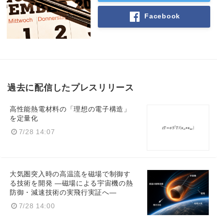
Facebook
過去に配信したプレスリリース
高性能熱電材料の「理想の電子構造」
を定量化
7/28 14:07
Japanese
大気圏突入時の高温流を磁場で制御す
る技術を開発 ―磁場による宇宙機の熱
防御・減速技術の実飛行実証へ―
English
7/28 14:00