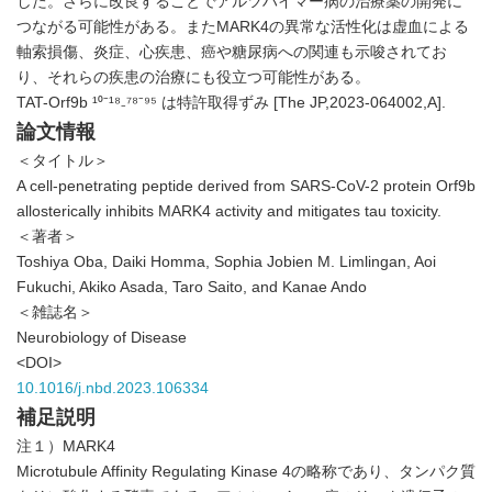
した。さらに改良することでアルツハイマー病の治療薬の開発に
つながる可能性がある。またMARK4の異常な活性化は虚血による
軸索損傷、炎症、心疾患、癌や糖尿病への関連も示唆されてお
り、それらの疾患の治療にも役立つ可能性がある。
TAT-Orf9b ¹⁰⁻¹⁸₋⁷⁸⁻⁹⁵ は特許取得ずみ [The JP,2023-064002,A].
論文情報
＜タイトル＞
A cell-penetrating peptide derived from SARS-CoV-2 protein Orf9b
allosterically inhibits MARK4 activity and mitigates tau toxicity.
＜著者＞
Toshiya Oba, Daiki Homma, Sophia Jobien M. Limlingan, Aoi
Fukuchi, Akiko Asada, Taro Saito, and Kanae Ando
＜雑誌名＞
Neurobiology of Disease
<DOI>
10.1016/j.nbd.2023.106334
補足説明
注１）MARK4
Microtubule Affinity Regulating Kinase 4の略称であり、タンパク質