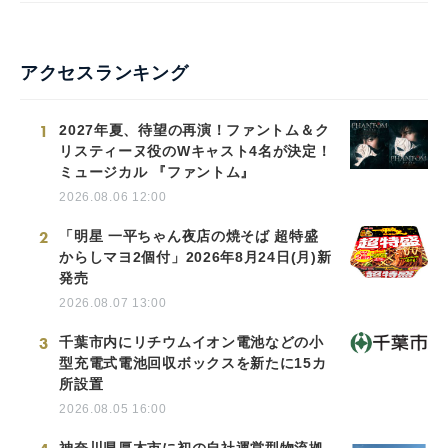
アクセスランキング
1
2027年夏、待望の再演！ファントム＆ク
リスティーヌ役のWキャスト4名が決定！
ミュージカル 『ファントム』
2026.08.06 12:00
2
「明星 一平ちゃん夜店の焼そば 超特盛
からしマヨ2個付」2026年8月24日(月)新
発売
2026.08.07 13:00
3
千葉市内にリチウムイオン電池などの小
型充電式電池回収ボックスを新たに15カ
所設置
2026.08.05 16:00
神奈川県厚木市に初の自社運営型物流拠