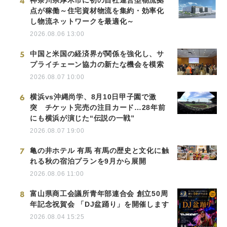
4
点が稼働～住宅資材物流を集約・効率化
し物流ネットワークを最適化～
2026.08.06 13:00
5
中国と米国の経済界が関係を強化し、サ
プライチェーン協力の新たな機会を模索
2026.08.07 10:00
6
横浜vs沖縄尚学、8月10日甲子園で激
突 チケット完売の注目カード…28年前
にも横浜が演じた“伝説の一戦”
2026.08.07 19:00
7
亀の井ホテル 有馬 有馬の歴史と文化に触
れる秋の宿泊プランを9月から展開
2026.08.06 11:00
8
富山県商工会議所青年部連合会 創立50周
年記念祝賀会 「DJ盆踊り」を開催します
2026.08.04 15:25