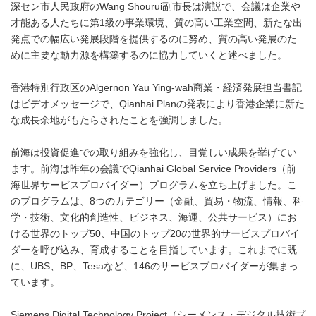
深セン市人民政府のWang Shourui副市長は演説で、会議は企業や
才能ある人たちに第1級の事業環境、質の高い工業空間、新たな出
発点での幅広い発展段階を提供するのに努め、質の高い発展のた
めに主要な動力源を構築するのに協力していくと述べました。
香港特別行政区のAlgernon Yau Ying-wah商業・経済発展担当書記
はビデオメッセージで、Qianhai Planの発表により香港企業に新た
な成長余地がもたらされたことを強調しました。
前海は投資促進での取り組みを強化し、目覚しい成果を挙げてい
ます。前海は昨年の会議でQianhai Global Service Providers（前
海世界サービスプロバイダー）プログラムを立ち上げました。こ
のプログラムは、8つのカテゴリー（金融、貿易・物流、情報、科
学・技術、文化的創造性、ビジネス、海運、公共サービス）にお
ける世界のトップ50、中国のトップ20の世界的サービスプロバイ
ダーを呼び込み、育成することを目指しています。これまでに既
に、UBS、BP、Tesaなど、146のサービスプロバイダーが集まっ
ています。
Siemens Digital Technology Project（シーメンス・デジタル技術プ