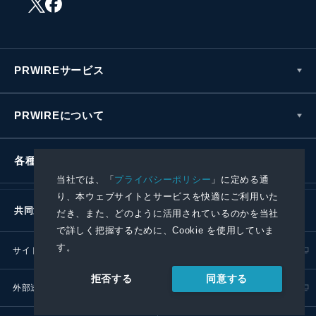
PRWIREサービス
PRWIREについて
各種お問い合わせ
当社では、「
プライバシーポリシー
」に定める通
り、本ウェブサイトとサービスを快適にご利用いた
共同通信社グループ
だき、また、どのように活用されているのかを当社
で詳しく把握するために、Cookie を使用していま
す。
サイトポリシー
プライバシーポリシー
同意する
拒否する
外部送信ポリシー
プレスリリース取扱基準