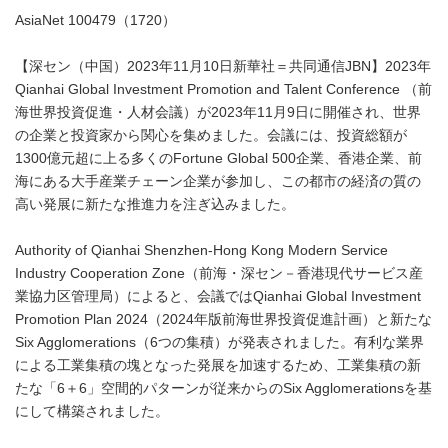
AsiaNet 100479（1720）
【深セン（中国）2023年11月10日新華社＝共同通信JBN】2023年
Qianhai Global Investment Promotion and Talent Conference （前
海世界投資促進・人材会議）が2023年11月9日に開催され、世界
の企業と投資家から関心を集めました。会議には、投資総額が
1300億元超に上る多くのFortune Global 500企業、香港企業、前
海にある大手産業チェーン企業が参加し、この都市の経済の質の
高い発展に新たな推進力を注ぎ込みました。
Authority of Qianhai Shenzhen-Hong Kong Modern Service
Industry Cooperation Zone（前海・深セン－香港現代サービス産
業協力区管理局）によると、会議ではQianhai Global Investment
Promotion Plan 2024（2024年版前海世界投資促進計画）と新たな
Six Agglomerations（6つの集積）が発表されました。有利な業界
による工業集積の塊となった発展を加速するため、工業集積の新
たな「6＋6」空間的パターンが従来からのSix Agglomerationsを基
にして構築されました。