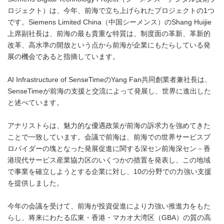
ロジェクト）は、今年、前海で立ち上げられたプロジェクトの1つ
です。Siemens Limited China（中国シーメンス）のShang Huijie
上席副社長は、前海の最も貴重な特質は、制度面の革新、革新的
改革、高水準の開放という点から前海が企業にもたらしている発
展の機会であると指摘しています。
AI Infrastructure of SenseTimeのYang Fan共同創業者兼社長は、
SenseTimeが前海の支援と交流によって発展し、世界に進出した
と述べています。
アナリストらは、魅力的な優遇政策が前海の訴求力を強めてきた
ことで一致しています。会議で前海は、前海での世界サービスプ
ロバイダーの塊となった発展促進に関する深セン前海深セン－香
港現代サービス産業協力区のいくつかの措置を発表し、この地域
で事業を確立しようとする企業に対し、10の分野での力強い支援
を提供しました。
今年の会議を受けて、前海が投資促進により力強い推進力をもた
らし、将来にわたる広東・香港・マカオ大湾区（GBA）の質の高