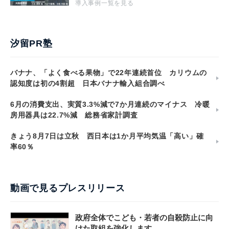
導入事例一覧を見る
汐留PR塾
バナナ、「よく食べる果物」で22年連続首位 カリウムの
認知度は初の4割超 日本バナナ輸入組合調べ
6月の消費支出、実質3.3%減で7か月連続のマイナス 冷暖
房用器具は22.7%減 総務省家計調査
きょう8月7日は立秋 西日本は1か月平均気温「高い」確
率60％
動画で見るプレスリリース
政府全体でこども・若者の自殺防止に向
けた取組を強化します