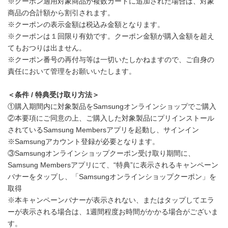
※クーポン適用対象商品が複数カートに追加された場合は、対象
商品の合計額から割引されます。
※クーポンの表示金額は税込み金額となります。
※クーポンは１回限り有効です。クーポン金額が購入金額を超え
てもおつりは出ません。
※クーポン番号の再付与等は一切いたしかねますので、ご自身の
責任において管理をお願いいたします。
＜条件
/
特典受け取り方法＞
①購入期間内に対象製品をSamsungオンラインショップでご購入
②本要項にご同意の上、ご購入した対象製品にプリインストール
されているSamsung Membersアプリを起動し、サインイン
※Samsungアカウント登録が必要となります。
③Samsungオンラインショップクーポン受け取り期間に、
Samsung Membersアプリにて、“特典”に表示されるキャンペーン
バナーをタップし、「Samsungオンラインショップクーポン」を
取得
※本キャンペーンバナーが表示されない、またはタップしてエラ
ーが表示される場合は、1週間程度お時間がかかる場合がございま
す。