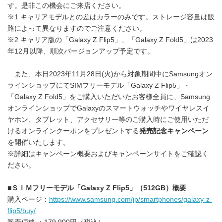
す。是非この機会にご来店ください。
※1 キャリアモデルとの差はカラーのみです。ストレージ容量は販
路によって異なりますのでご注意ください。
※2 キャリア版の「Galaxy Z Flip5」、「Galaxy Z Fold5」は2023
年12月以降、順次バージョンアップ予定です。
また、本日2023年11月28日(火)から対象期間中にSamsungオン
ラインショップにてSIMフリーモデル「Galaxy Z Flip5」・
「Galaxy Z Fold5」をご購入いただいたお客様全員に、Samsung
オンラインショップでGalaxyのスマートウォッチやワイヤレスイ
ヤホン、タブレット、アクセサリー等のご購入時にご使用いただ
けるオンラインクーポンをプレゼントする
発売記念キャンペーン
を開催いたします。
※詳細はキャンペーン概要およびキャンペーンサイトをご確認く
ださい。
■
ＳＩＭフリーモデル「
Galaxy Z Flip5
」（
512GB
）概要
購入ページ：
https://www.samsung.com/jp/smartphones/galaxy-z-
flip5/buy/