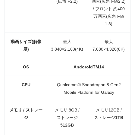
(広角 F2.2)
画素(広角 F値2.2)
/ フロント 約400
万画素(広角 F値
1.8)
動画サイズ
(
解像
最大
最大
度
)
3,840×2,160(4K)
7,680×4,320(8K)
OS
Andoroid
TM
14
CPU
Qualcomm® Snapdragon 8 Gen2
Mobile Platform for Galaxy
メモリ
/
ストレー
メモリ 8GB /
メモリ12GB /
ジ
ストレージ
ストレージ
1TB
512GB