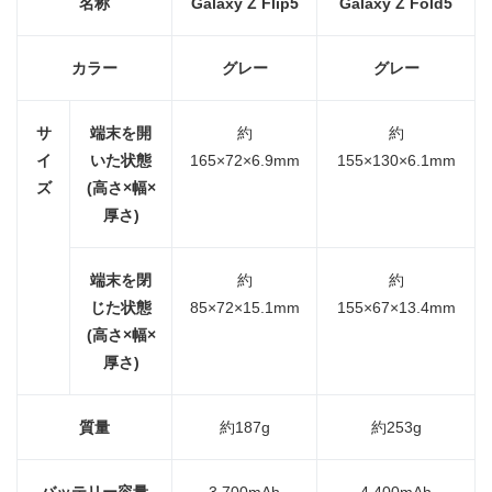
名称
Galaxy Z Flip5
Galaxy Z Fold5
カラー
グレー
グレー
サ
端末を開
約
約
イ
いた状態
165×72×6.9mm
155×130×6.1mm
ズ
(
高さ
×
幅
×
厚さ
)
端末を閉
約
約
じた状態
85×72×15.1mm
155×67×13.4mm
(
高さ
×
幅
×
厚さ
)
質量
約187g
約253g
バッテリー容量
3,700mAh
4,400mAh