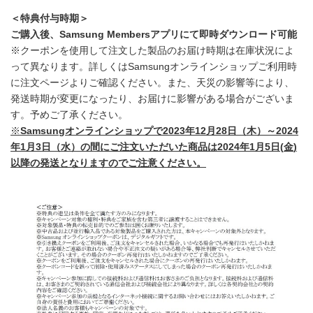
＜特典付与時期＞
ご購入後、
Samsung Members
アプリにて即時ダウンロード可能
※クーポンを使用して注文した製品のお届け時期は在庫状況によ
って異なります。詳しくはSamsungオンラインショップご利用時
に注文ページよりご確認ください。また、天災の影響等により、
発送時期が変更になったり、お届けに影響がある場合がございま
す。予めご了承ください。
※
Samsung
オンラインショップで
2023
年
12
月
28
日（木）～
2024
年
1
月
3
日（水）の間にご注文いただいた商品は
2024
年
1
月
5
日
(
金
)
以降の発送となりますのでご注意ください。
Japanese