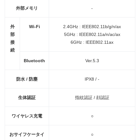
外部メモリ
-
外
Wi-Fi
2.4GHz : IEEE802.11b/g/n/ax
部
5GHz : IEEE802.11a/n/ac/ax
接
6GHz : IEEE802.11ax
続
Bluetooth
Ver.5.3
防水
/
防塵
IPX8 / -
生体認証
指紋認証 / 顔認証
ワイヤレス充電
○
おサイフケータイ
○