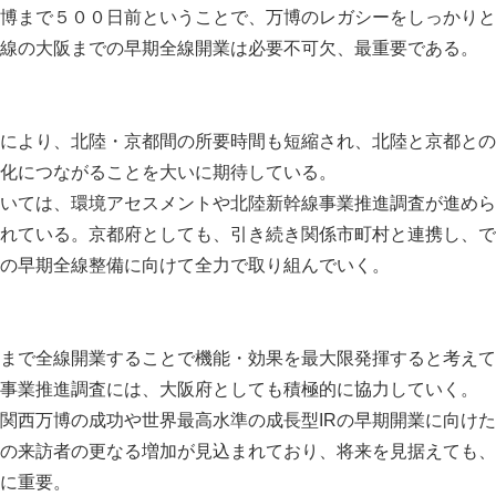
博まで５００日前ということで、万博のレガシーをしっかりと
English
線の大阪までの早期全線開業は必要不可欠、最重要である。
により、北陸・京都間の所要時間も短縮され、北陸と京都との
化につながることを大いに期待している。
いては、環境アセスメントや北陸新幹線事業推進調査が進めら
れている。京都府としても、引き続き関係市町村と連携し、で
の早期全線整備に向けて全力で取り組んでいく。
まで全線開業することで機能・効果を最大限発揮すると考えて
事業推進調査には、大阪府としても積極的に協力していく。
関西万博の成功や世界最高水準の成長型IRの早期開業に向け
の来訪者の更なる増加が見込まれており、将来を見据えても、
に重要。