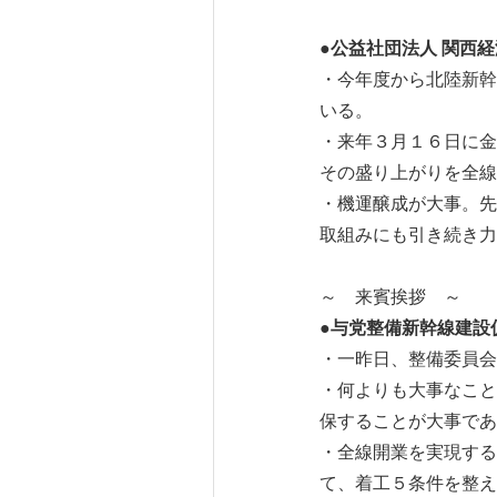
●公益社団法人 関西
・今年度から北陸新幹
いる。
・来年３月１６日に金
その盛り上がりを全線
・機運醸成が大事。先
取組みにも引き続き力
～ 来賓挨拶 ～
●与党整備新幹線建設
・一昨日、整備委員会
・何よりも大事なこと
保することが大事であ
・全線開業を実現する
て、着工５条件を整え