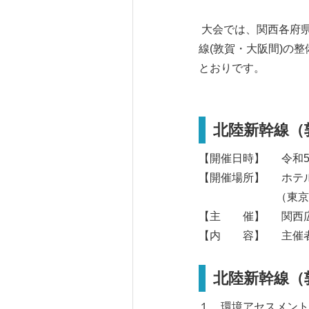
大会では、関西各府
線(敦賀・大阪間)の
とおりです。
北陸新幹線（
【開催日時】 令和5年1
【開催場所】 ホテル
（東京都千代
【主 催】 関西広
【内 容】 主催者
北陸新幹線（
１ 環境アセスメント