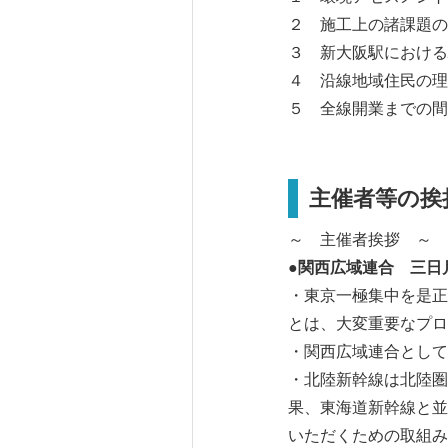
２ 施工上の諸課題の
３ 新大阪駅における
４ 沿線地域住民の理
５ 全線開業までの間
主催者等の挨
～ 主催者挨拶 ～
●関西広域連合 三日
・東京一極集中を是正
とは、大変重要なプロ
・関西広域連合として
・北陸新幹線は北陸圏
果、東海道新幹線と並
いただくための取組み