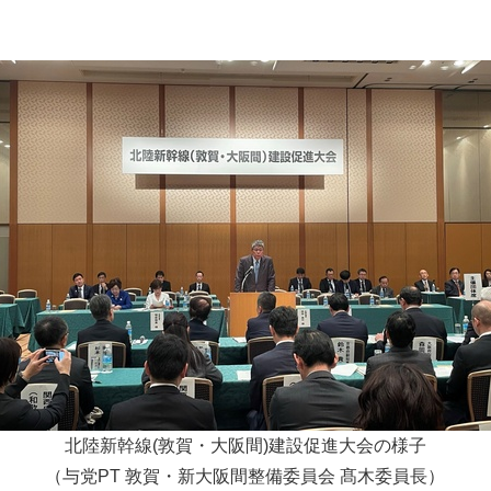
北陸新幹線(敦賀・大阪間)建設促進大会の様子
（与党PT 敦賀・新大阪間整備委員会 髙木委員長）