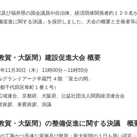
県及び福井県の国会議員や自治体、経済団体関係者約１２０名
整備促進に関する決議」を採択しました。大会の概要と主催者等
敦賀・大阪間）建設促進大会 概要
1月30日（木） 11時00分～11時55分
グランドアーク半蔵門 ４階 「富士の間」
田区隼町１番１号）
域連合、京都府、大阪府、公益社団法人関西経済連合会
挨拶、来賓挨拶、決議
敦賀・大阪間）の整備促進に関する決議 概
の丁寧かつ迅速な実施及び敦賀・新大阪間の１日も早い認可・