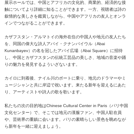
展示ホールでは、中国とアフリカの文化的、商業的、経済的な接
触についてより詳細に知ることができます。一方、視聴者は詩の
叙情的な美しさを鑑賞しながら、中国やアフリカの友人とオンラ
インでつながることができます。
カザフスタン・アルマトイの海外在住の中国人や地元の友人たち
を、同国の偉大な詩人アバイ・クナンバイウル（Abai
Kunanbayev）の名を冠したアバイ広場（Abai Square）に招待
し、中国とカザフスタンの伝統工芸品の美しさ、地域の音楽や踊
りの魅力を発見するよういざないます。
カイロに到着後、ナイル川のボートに乗り、地元のドラマーやミ
ュージシャンと共に岸辺で祝います。来たる新年を迎えるにあた
り、アーティストや詩人の歌を歌います。
私たちの次の目的地はChinese Cultural Center in Paris（パリ中国
文化センター）で、そこでは地元の漢服ファン、中国人駐在員
や、芸術界の重鎮に会います。パリの素晴らしい景色を眺めなが
ら新年を一緒に迎えましょう。