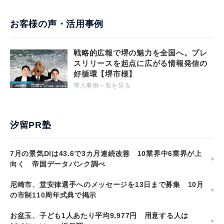
お客様の声・活用事例
戦略的広報で堺の魅力を全国へ。プレ
スリリースを起点に広がる情報発信の
好循環【堺市様】
導入事例一覧を見る
汐留PR塾
7月の景気DIは43.6で3カ月連続改善 10業界中6業界が上
向く 帝国データバンク調べ
尼崎市、堂安律選手へのメッセージを13日まで募集 10月
の市制110周年式典で掲示
お盆玉、子ども1人あたり平均9,977円 用意する人は