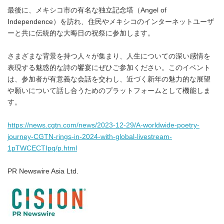
最後に、メキシコ市の有名な独立記念塔（Angel of
Independence）を訪れ、住民やメキシコのインターネットユーザ
ーと共に伝統的な大晦日の祝祭に参加します。
さまざまな背景を持つ人々が集まり、人生についての深い感情を
表現する魅惑的な詩の饗宴にぜひご参加ください。このイベント
は、参加者が有意義な会話を交わし、近づく新年の魅力的な展望
や願いについて話し合うためのプラットフォームとして機能しま
す。
https://news.cgtn.com/news/2023-12-29/A-worldwide-poetry-
journey-CGTN-rings-in-2024-with-global-livestream-
1pTWCECTIpq/p.html
PR Newswire Asia Ltd.