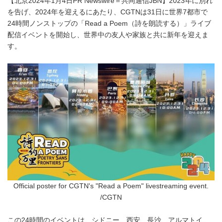
【北京2024年1月4日PR Newswire＝共同通信JBN】2023年に別れ
を告げ、2024年を迎えるにあたり、CGTNは31日に世界7都市で
24時間ノンストップの「Read a Poem（詩を朗読する）」ライブ
配信イベントを開始し、世界中の友人や家族と共に新年を迎えま
す。
Official poster for CGTN's "Read a Poem" livestreaming event.
/CGTN
この24時間のイベントは、シドニー、西安、長沙、アルマトイ、