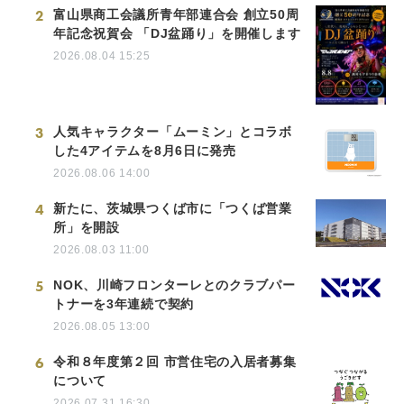
2
富山県商工会議所青年部連合会 創立50周
年記念祝賀会 「DJ盆踊り」を開催します
2026.08.04 15:25
3
人気キャラクター「ムーミン」とコラボ
した4アイテムを8月6日に発売
2026.08.06 14:00
4
新たに、茨城県つくば市に「つくば営業
所」を開設
2026.08.03 11:00
5
NOK、川崎フロンターレとのクラブパー
トナーを3年連続で契約
2026.08.05 13:00
6
令和８年度第２回 市営住宅の入居者募集
について
2026.07.31 16:30