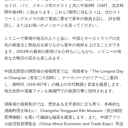
カイロ、パリ、メキシコ市のゲストと共に午前8時（GMT、北京時
間午後4時）に始まります。これら7都市に住む人々は、ぜひスト
リーミングカメラの前で電波に乗せて新年の抱負を話し、詩を朗
読し、またはお祝いのメッセージを送ってください。
シドニーで華僑や地元の人々と会い、中国とオーストラリアの文
化の相違点と類似点を探りながら新年の祝杯を上げることができ
ます。2024年の最初の夜明けを心待ちにしながら、シドニーの有
名な大晦日の花火も楽しみます。
中国北西部の陝西省の省都西安では、視聴者を「The Longest Day
in Chang'an（長安二十四時）」テーマパークのツアーにご案内
し、唐時代（618-907年）の極上の古代舞踊と音楽を鑑賞します。
地元住民や漢服ファンも南城門での祝賀行事に招待されます。
湖南省の省都長沙では、歴史ある太平老街に立ち寄り、本格的な
湖南料理を味わい、Changsha Tongguan Kiln Museum（長沙銅官
窯博物館）を覗いて繊細な磁器を鑑賞します。また、中国アフリ
カ経済貿易博覧会（China-Africa Economic and Trade Expo）常設