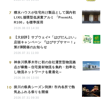
7
積水ハウスが住宅向け製品として国内初
LIXIL循環型低炭素アルミ 「PremiAL
R100」を標準採用
2026.08.03 14:30
8
【大好評】サブウェイ×「はぴだんぶい」
店頭キャンペーン 『はぴサブサマー！』
第2弾開催のお知らせ
2026.07.31 11:00
9
神奈川県厚木市に初の自社運営型物流拠
点が稼働～住宅資材物流を集約・効率化
し物流ネットワークを最適化～
2026.08.06 13:00
10
掛川の祭典シーズン到来! 市内各所で熱
気あふれる祭りを開催
2026.07.31 09:30