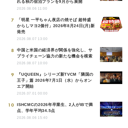
れる秋の宿泊プランを9月から展開
2026.08.06 11:00
7
「明星 一平ちゃん夜店の焼そば 超特盛
からしマヨ2個付」2026年8月24日(月)新
発売
2026.08.07 13:00
8
中国と米国の経済界が関係を強化し、サ
プライチェーン協力の新たな機会を模索
2026.08.07 10:00
9
『UQUEEN』シリーズ新TVCM「隣国の
王子」篇 2026年7月1日（水）からオン
エア開始
2026.07.01 00:00
10
ISHCMCの2026年卒業生、2人がIBで満
点、学年平均34.5点
2026.08.06 15:40