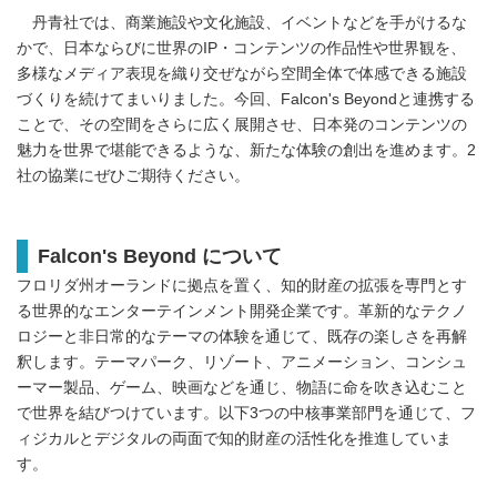
丹青社では、商業施設や文化施設、イベントなどを手がけるな
かで、日本ならびに世界のIP・コンテンツの作品性や世界観を、
多様なメディア表現を織り交ぜながら空間全体で体感できる施設
づくりを続けてまいりました。今回、Falcon's Beyondと連携する
ことで、その空間をさらに広く展開させ、日本発のコンテンツの
魅力を世界で堪能できるような、新たな体験の創出を進めます。2
社の協業にぜひご期待ください。
Falcon's Beyond について
フロリダ州オーランドに拠点を置く、知的財産の拡張を専門とす
る世界的なエンターテインメント開発企業です。革新的なテクノ
ロジーと非日常的なテーマの体験を通じて、既存の楽しさを再解
釈します。テーマパーク、リゾート、アニメーション、コンシュ
ーマー製品、ゲーム、映画などを通じ、物語に命を吹き込むこと
で世界を結びつけています。以下3つの中核事業部門を通じて、フ
ィジカルとデジタルの両面で知的財産の活性化を推進していま
す。