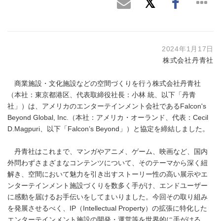
2024年1月17日
株式会社丹青社
商業施設・文化施設などの空間づくりを行う株式会社丹青社
（本社：東京都港区、代表取締役社長：小林 統、以下「丹青
社」）は、アメリカのエンターテインメント会社であるFalcon's
Beyond Global, Inc.（本社：アメリカ・オーランド、代表：Cecil
D.Magpuri、以下「Falcon’s Beyond」）と協定を締結しました。
丹青社はこれまで、マンガやアニメ、ゲーム、映画など、国内
外問わずさまざまなコンテンツについて、そのテーマから深く紐
解き、空間において魅力を引き出すストーリー性の高い展示やエ
ンターテインメント施設づくりを数多く手がけ、エンドユーザー
に感動を届けるお手伝いをしてまいりました。今回その取り組み
を発展させるべく、IP（Intellectual Property）の拡張に特化した
エンターテインメント施設の開発・運営等を世界的に手がける