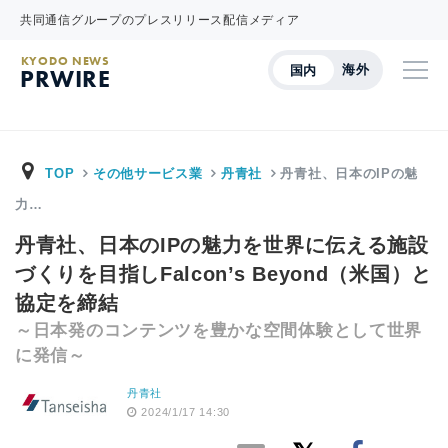
共同通信グループのプレスリリース配信メディア
KYODO NEWS
海外
国内
PRWIRE
TOP
その他サービス業
丹青社
丹青社、日本のIPの魅
力…
丹青社、日本のIPの魅力を世界に伝える施設
づくりを目指しFalcon’s Beyond（米国）と
協定を締結
～日本発のコンテンツを豊かな空間体験として世界
に発信～
丹青社
2024/1/17 14:30