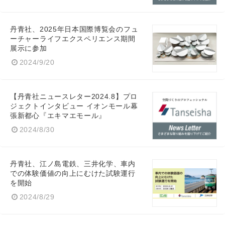
Japanese
丹青社、2025年日本国際博覧会のフュ
ーチャーライフエクスペリエンス期間
展示に参加
2024/9/20
English
【丹青社ニュースレター2024.8】プロ
ジェクトインタビュー イオンモール幕
張新都心『エキマエモール』
2024/8/30
丹青社、江ノ島電鉄、三井化学、車内
での体験価値の向上にむけた試験運行
を開始
2024/8/29