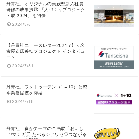
丹青社、オリジナルの実践型新入社員
研修の成果披露 「人づくりプロジェク
ト展 2024」を開催
2024/8/6
【丹青社ニュースレター2024.7】＜名
古屋支店移転プロジェクト インタビュ
ー＞
2024/7/31
丹青社、ワントゥーテン（1→10）と資
本業務提携を締結
2024/7/18
丹青社、食がテーマの企画展「おいし
い!マンガ展 たべるシアワセ♡つながる