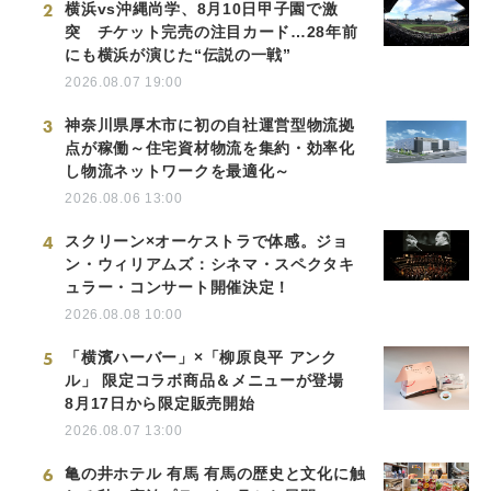
2
横浜vs沖縄尚学、8月10日甲子園で激
突 チケット完売の注目カード…28年前
にも横浜が演じた“伝説の一戦”
2026.08.07 19:00
3
神奈川県厚木市に初の自社運営型物流拠
点が稼働～住宅資材物流を集約・効率化
し物流ネットワークを最適化～
2026.08.06 13:00
4
スクリーン×オーケストラで体感。ジョ
ン・ウィリアムズ：シネマ・スペクタキ
ュラー・コンサート開催決定！
2026.08.08 10:00
5
「横濱ハーバー」×「柳原良平 アンク
ル」 限定コラボ商品＆メニューが登場
8月17日から限定販売開始
2026.08.07 13:00
6
亀の井ホテル 有馬 有馬の歴史と文化に触