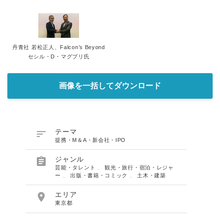
丹青社 若松正人、Falcon’s Beyond
セシル・D・マグプリ氏
画像を一括してダウンロード

テーマ
提携・M＆A・新会社・IPO

ジャンル
芸能・タレント
、
観光・旅行・宿泊・レジャ
ー
、
出版・書籍・コミック
、
土木・建築

エリア
東京都