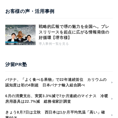
お客様の声・活用事例
戦略的広報で堺の魅力を全国へ。プレ
スリリースを起点に広がる情報発信の
好循環【堺市様】
導入事例一覧を見る
汐留PR塾
バナナ、「よく食べる果物」で22年連続首位 カリウムの
認知度は初の4割超 日本バナナ輸入組合調べ
6月の消費支出、実質3.3%減で7か月連続のマイナス 冷暖
房用器具は22.7%減 総務省家計調査
きょう8月7日は立秋 西日本は1か月平均気温「高い」確
率60％