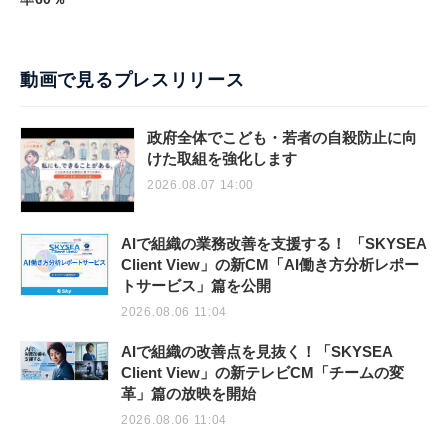
動画で見るプレスリリース
政府全体でこども・若者の自殺防止に向
けた取組を強化します
2026.08.07 14:00
AIで組織の業務改善を支援する！ 「SKYSEA
Client View」の新CM「AI働き方分析レポー
トサービス」篇を公開
2026.08.06 11:04
AIで組織の改善点を見抜く！「SKYSEA
Client View」の新テレビCM「チームの変
革」篇の放映を開始
2026.08.06 11:04