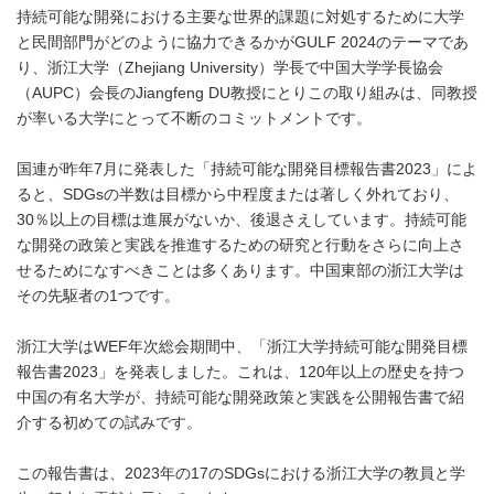
持続可能な開発における主要な世界的課題に対処するために大学
と民間部門がどのように協力できるかがGULF 2024のテーマであ
り、浙江大学（Zhejiang University）学長で中国大学学長協会
（AUPC）会長のJiangfeng DU教授にとりこの取り組みは、同教授
が率いる大学にとって不断のコミットメントです。
国連が昨年7月に発表した「持続可能な開発目標報告書2023」によ
ると、SDGsの半数は目標から中程度または著しく外れており、
30％以上の目標は進展がないか、後退さえしています。持続可能
な開発の政策と実践を推進するための研究と行動をさらに向上さ
せるためになすべきことは多くあります。中国東部の浙江大学は
その先駆者の1つです。
浙江大学はWEF年次総会期間中、「浙江大学持続可能な開発目標
報告書2023」を発表しました。これは、120年以上の歴史を持つ
中国の有名大学が、持続可能な開発政策と実践を公開報告書で紹
介する初めての試みです。
この報告書は、2023年の17のSDGsにおける浙江大学の教員と学