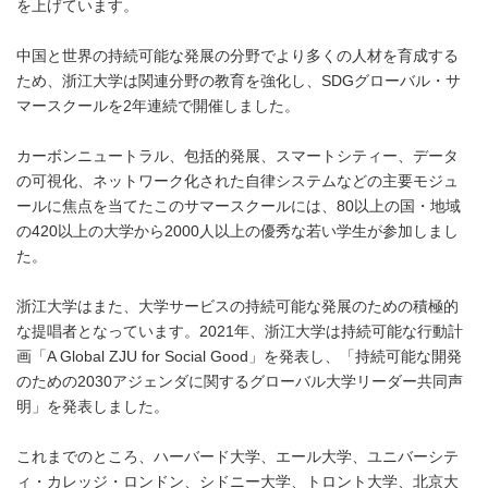
を上げています。
中国と世界の持続可能な発展の分野でより多くの人材を育成する
ため、浙江大学は関連分野の教育を強化し、SDGグローバル・サ
マースクールを2年連続で開催しました。
カーボンニュートラル、包括的発展、スマートシティー、データ
の可視化、ネットワーク化された自律システムなどの主要モジュ
ールに焦点を当てたこのサマースクールには、80以上の国・地域
の420以上の大学から2000人以上の優秀な若い学生が参加しまし
た。
浙江大学はまた、大学サービスの持続可能な発展のための積極的
な提唱者となっています。2021年、浙江大学は持続可能な行動計
画「A Global ZJU for Social Good」を発表し、「持続可能な開発
のための2030アジェンダに関するグローバル大学リーダー共同声
明」を発表しました。
これまでのところ、ハーバード大学、エール大学、ユニバーシテ
ィ・カレッジ・ロンドン、シドニー大学、トロント大学、北京大