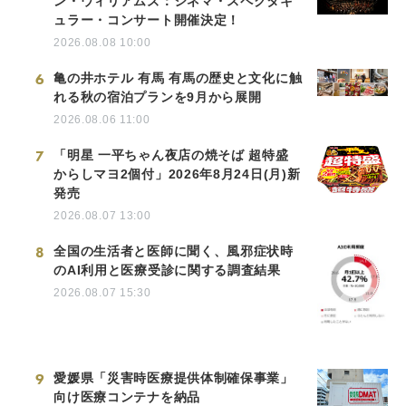
ン・ウィリアムズ：シネマ・スペクタキ
ュラー・コンサート開催決定！
2026.08.08 10:00
6
亀の井ホテル 有馬 有馬の歴史と文化に触
れる秋の宿泊プランを9月から展開
2026.08.06 11:00
7
「明星 一平ちゃん夜店の焼そば 超特盛
からしマヨ2個付」2026年8月24日(月)新
発売
2026.08.07 13:00
8
全国の生活者と医師に聞く、風邪症状時
のAI利用と医療受診に関する調査結果
2026.08.07 15:30
9
愛媛県「災害時医療提供体制確保事業」
向け医療コンテナを納品