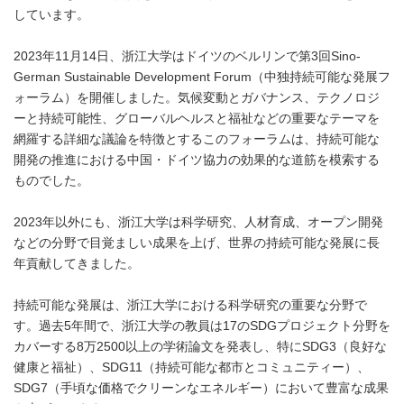
しています。
2023年11月14日、浙江大学はドイツのベルリンで第3回Sino-
German Sustainable Development Forum（中独持続可能な発展フ
ォーラム）を開催しました。気候変動とガバナンス、テクノロジ
ーと持続可能性、グローバルヘルスと福祉などの重要なテーマを
網羅する詳細な議論を特徴とするこのフォーラムは、持続可能な
開発の推進における中国・ドイツ協力の効果的な道筋を模索する
ものでした。
2023年以外にも、浙江大学は科学研究、人材育成、オープン開発
などの分野で目覚ましい成果を上げ、世界の持続可能な発展に長
年貢献してきました。
持続可能な発展は、浙江大学における科学研究の重要な分野で
す。過去5年間で、浙江大学の教員は17のSDGプロジェクト分野を
カバーする8万2500以上の学術論文を発表し、特にSDG3（良好な
健康と福祉）、SDG11（持続可能な都市とコミュニティー）、
SDG7（手頃な価格でクリーンなエネルギー）において豊富な成果