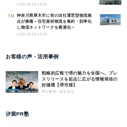
2026.03.19 14:00
10
神奈川県厚木市に初の自社運営型物流拠
点が稼働～住宅資材物流を集約・効率化
し物流ネットワークを最適化～
2026.08.06 13:00
お客様の声・活用事例
戦略的広報で堺の魅力を全国へ。プレ
スリリースを起点に広がる情報発信の
好循環【堺市様】
導入事例一覧を見る
汐留PR塾