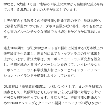
学など、6大陸31カ国・地域の60以上の大学から積極的な反応を得
ており、GULFにも多くの大学が参加しています。
世界が直面する数多くの持続可能な開発問題の中で、地球温暖化
は顕著な課題の1つであり、ダボス会議が近い将来、冬でもあのよ
うな雪のメルヘンチックな場所であり続けるかどうかに直結しま
す。
過去10年間で、浙江大学はネットゼロ排出に関連する1万本以上の
研究論文を生み出し、世界的に見てもトップクラスの学術成果を
上げています。浙江大学は、カーボンニュートラル研究所を設立
し、学際的統合と共同イノベーションを通じて、ハイレベルなカ
ーボンニュートラル科学技術人材センターとハイテク・イノベー
ション・ハイランドを構築しようとしています。
DU教授は「高等教育機関は、人材バンクとして、また科学研究の
拠点として、気候変動がもたらす差し迫った課題に対処する上で
不可欠な役割を担っています。浙江大学は、持続可能な開発のた
めの2030アジェンダとグローバル開発イニシアチブの呼びかけに