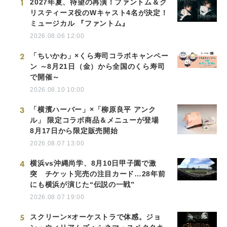
1
2027年夏、待望の再演！ファントム＆ク
リスティーヌ役のWキャスト4名が決定！
ミュージカル 『ファントム』
2026.08.06 12:00
2
「ちいかわ」×くら寿司コラボキャンペー
ン ～8月21日（金）から全国のくら寿司
で開催～
2026.08.10 10:00
3
「横濱ハーバー」×「柳原良平 アンク
ル」 限定コラボ商品＆メニューが登場
8月17日から限定販売開始
2026.08.07 13:00
4
横浜vs沖縄尚学、8月10日甲子園で激
突 チケット完売の注目カード…28年前
にも横浜が演じた“伝説の一戦”
2026.08.07 19:00
5
スクリーン×オーケストラで体感。ジョ