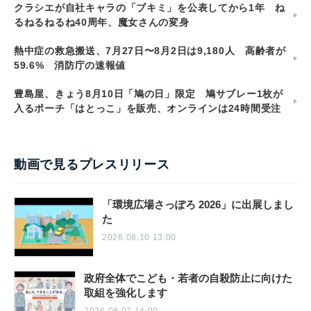
クラシエが自社キャラの「ブキミ」を公表してから1年 ね
るねるねるね40周年、魔女さんの変身
熱中症の救急搬送、7月27日〜8月2日は9,180人 高齢者が
59.6% 消防庁の速報値
豊島屋、きょう8月10日「鳩の日」限定 鳩サブレー1枚が
入るポーチ「はとっこ」を販売、オンラインは24時間受注
動画で見るプレスリリース
「環境広場さっぽろ 2026」に出展しまし
た
2026.08.10 13:00
政府全体でこども・若者の自殺防止に向けた
取組を強化します