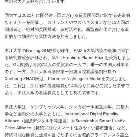
生の努力と貢献を示しています。
同大学は2023年に開発途上国における反貧困問題に関する先進的
なセミナーを開催し、スリランカやウズベキスタンなど13カ国の
関係者と、絶対的貧困撲滅、農村活性化、新型都市化における革
新的かつ効果的な実践方法を共有しました。
浙江大学のBaojing GU教授が昨年、PM2.5大気汚染の緩和に関す
る研究貢献が評価され、第1回Frontiers Planet Prizeを受賞しまし
た。GU教授は同賞の4人の受賞者の一人で、唯一の中国人科学者
です。一方、浙江大学医学部第一附属病院看護部副部長の
Xuehong ZHAO氏は、Florence Nightingale Medalを受賞しまし
た。これは、浙江省の看護職員が14年ぶりに再び受賞した栄誉で
あり、浙江大学の看護職員としても初の栄誉です。
浙江大学は、ケンブリッジ大学、シンガポール国立大学、京都大
学など国内外の大学とともに、International Digital Equality
Alliance（国際デジタル平等連盟）やSustainable Smart Livable
Cities Alliance（持続可能なスマート住みやすい都市連盟）など、
持続可能な開発に焦点を当てた多くの国際的アライアンスを設立