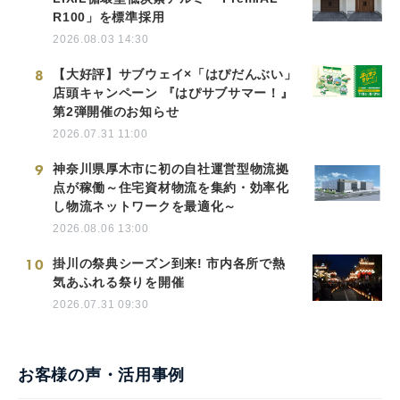
R100」を標準採用
2026.08.03 14:30
8
【大好評】サブウェイ×「はぴだんぶい」
店頭キャンペーン 『はぴサブサマー！』
第2弾開催のお知らせ
2026.07.31 11:00
9
神奈川県厚木市に初の自社運営型物流拠
点が稼働～住宅資材物流を集約・効率化
し物流ネットワークを最適化～
2026.08.06 13:00
10
掛川の祭典シーズン到来! 市内各所で熱
気あふれる祭りを開催
2026.07.31 09:30
お客様の声・活用事例