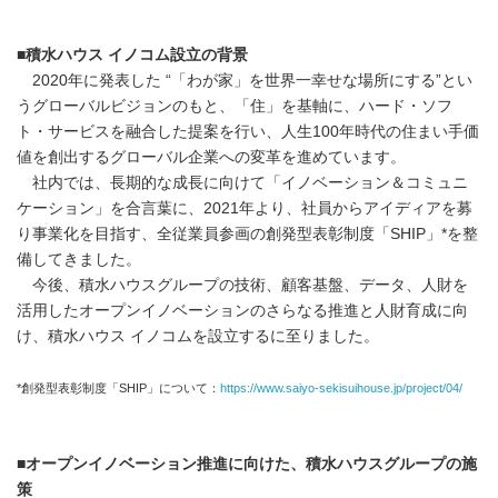
■
積水ハウス イノコム設立の背景
2020年に発表した “「わが家」を世界一幸せな場所にする”とい
うグローバルビジョンのもと、「住」を基軸に、ハード・ソフ
ト・サービスを融合した提案を行い、人生100年時代の住まい手価
値を創出するグローバル企業への変革を進めています。
社内では、長期的な成長に向けて「イノベーション＆コミュニ
ケーション」を合言葉に、2021年より、社員からアイディアを募
り事業化を目指す、全従業員参画の創発型表彰制度「SHIP」*を整
備してきました。
今後、積水ハウスグループの技術、顧客基盤、データ、人財を
活用したオープンイノベーションのさらなる推進と人財育成に向
け、積水ハウス イノコムを設立するに至りました。
*創発型表彰制度「SHIP」について：
https://www.saiyo-sekisuihouse.jp/project/04/
■
オープンイノベーション推進に向けた、積水ハウスグループの施
策