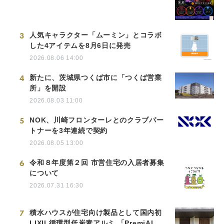
3
人気キャラクター「ムーミン」とコラボ
した4アイテムを8月6日に発売
2026.08.06 14:00
4
新たに、茨城県つくば市に「つくば営業
所」を開設
2026.08.03 11:00
5
NOK、川崎フロンターレとのクラブパー
トナーを3年連続で契約
2026.08.05 13:00
6
令和８年度第２回 市営住宅の入居者募集
について
2026.07.31 16:30
7
積水ハウスが住宅向け製品として国内初
LIXIL循環型低炭素アルミ 「PremiAL