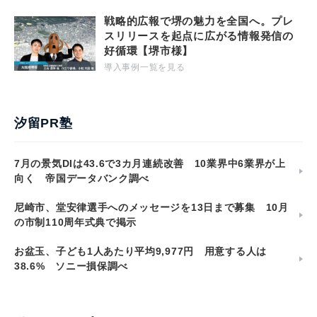
戦略的広報で堺の魅力を全国へ。プレ
スリリースを起点に広がる情報発信の
好循環【堺市様】
導入事例一覧を見る
汐留PR塾
7月の景気DIは43.6で3カ月連続改善 10業界中6業界が上
向く 帝国データバンク調べ
尼崎市、堂安律選手へのメッセージを13日まで募集 10月
の市制110周年式典で掲示
お盆玉、子ども1人あたり平均9,977円 用意する人は
38.6% ソニー損保調べ