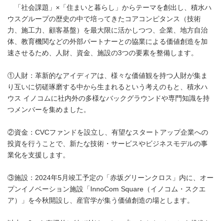
「社会課題」×「住まいと暮らし」からテーマを創出し、積水ハ
ウスグループの歴史の中で培ってきたコアコンピタンス（技術
力、施工力、顧客基盤）を最大限に活かしつつ、企業、地方自治
体、教育機関などの外部パートナーとの協業による価値創造を加
速させるため、人財、資金、施設の3つの要素を整備します。
①人財：革新的なアイディアは、様々な価値観を持つ人財が集ま
り互いに切磋琢磨する中から生まれるという考えのもと、積水ハ
ウス イノコムに社内外の多様なバックグラウンドや専門知識を持
つメンバーを集めました。
②資金：CVCファンドを設立し、有望なスタートアップ企業への
投資を行うことで、新たな技術・サービスやビジネスモデルの事
業化を支援します。
③施設：2024年5月竣工予定の「赤坂グリーンクロス」内に、オー
プンイノベーション施設「InnoCom Square（イノコム・スクエ
ア）」を今秋開設し、産官学が集う価値創造の場とします。