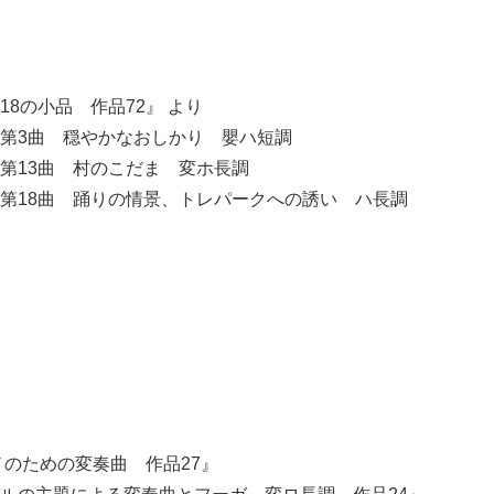
English
8の小品 作品72』 より
かなおしかり 嬰ハ短調
のこだま 変ホ長調
の情景、トレパークへの誘い ハ長調
ノのための変奏曲 作品27』