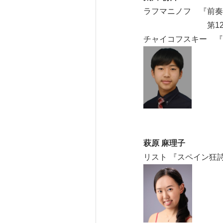
ラフマニノフ 『前奏
第12曲 嬰ト
チャイコフスキー 『
萩原 麻理子
リスト 『スペイン狂詩曲 