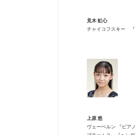
見木 虹心
チャイコフスキー 『1
第3曲 穏や
第13曲 村
第18曲 踊り
上原 悠
ヴェーベルン 『ピア