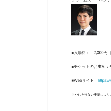
ブラームス 『ヘンデ
■入場料： 2,00
■チケットのお求め
■Webサイト：
https:/
※やむを得ない事情により