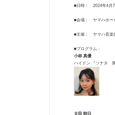
■日時： 2024年4月7
■会場： ヤマハホール
■主催： ヤマハ音楽
■プログラム：
小林 真優
ハイドン 『ソナタ 第3
太田 朝日