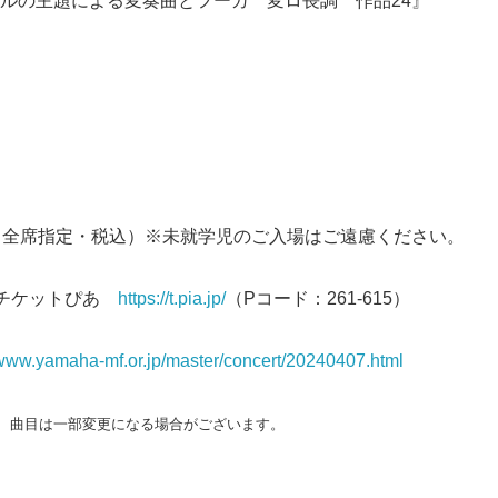
ルの主題による変奏曲とフーガ 変ロ長調 作品24』
0円（全席指定・税込）※未就学児のご入場はご遠慮ください。
：チケットぴあ
https://t.pia.jp/
（Pコード：261-615）
/www.yamaha-mf.or.jp/master/concert/20240407.html
、曲目は一部変更になる場合がございます。