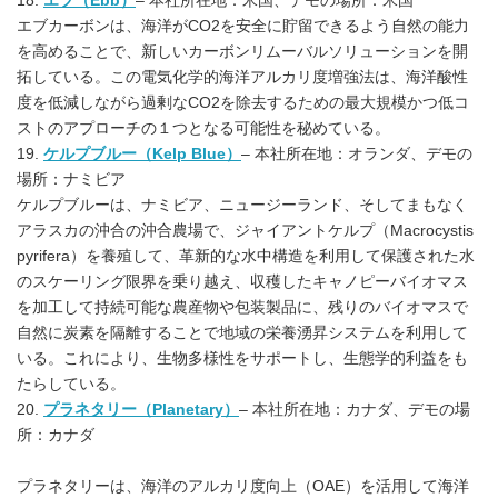
18.
エブ（Ebb）
– 本社所在地：米国、デモの場所：米国
エブカーボンは、海洋がCO2を安全に貯留できるよう自然の能力
を高めることで、新しいカーボンリムーバルソリューションを開
拓している。この電気化学的海洋アルカリ度増強法は、海洋酸性
度を低減しながら過剰なCO2を除去するための最大規模かつ低コ
ストのアプローチの１つとなる可能性を秘めている。
19.
ケルプブルー（Kelp Blue）
– 本社所在地：オランダ、デモの
場所：ナミビア
ケルプブルーは、ナミビア、ニュージーランド、そしてまもなく
アラスカの沖合の沖合農場で、ジャイアントケルプ（Macrocystis
pyrifera）を養殖して、革新的な水中構造を利用して保護された水
のスケーリング限界を乗り越え、収穫したキャノピーバイオマス
を加工して持続可能な農産物や包装製品に、残りのバイオマスで
自然に炭素を隔離することで地域の栄養湧昇システムを利用して
いる。これにより、生物多様性をサポートし、生態学的利益をも
たらしている。
20.
プラネタリー（Planetary）
– 本社所在地：カナダ、デモの場
所：カナダ
プラネタリーは、海洋のアルカリ度向上（OAE）を活用して海洋