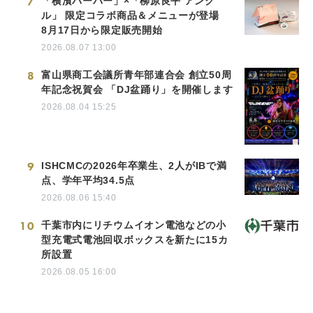
7
「横濱ハーバー」×「柳原良平 アンク
ル」 限定コラボ商品＆メニューが登場
8月17日から限定販売開始
2026.08.07 13:00
8
富山県商工会議所青年部連合会 創立50周
年記念祝賀会 「DJ盆踊り」を開催します
2026.08.04 15:25
9
ISHCMCの2026年卒業生、2人がIBで満
点、学年平均34.5点
2026.08.06 15:40
10
千葉市内にリチウムイオン電池などの小
型充電式電池回収ボックスを新たに15カ
所設置
2026.08.05 16:00