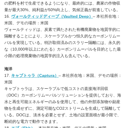
の肥料を村で生産できるようになり、最終的には、農家の作物収
量が最大30%、純利益が50%向上し、気候正義が前進している。
16.
ヴォールティッドディープ（Vaulted Deep）
– 本社所在地：
米国、デモの場所：米国
ヴォールティッドは、炭素で満たされた有機廃棄物を地質学的に
隔離することにより、スケーラブルかつ恒久的なカーボンリムー
バルを実現している。特許取得済みのスラリー隔離には、永久的
な（10,000年以上にわたる）カーボンリムーバルを目的とした最
小限の処理廃棄物の地質学的注入も含んでいる。
海洋
17.
キャプトゥラ（Captura）
– 本社所在地：米国、デモの場所：
米国
キャプトゥラは、スケーラブルで低コストの直接海洋回収
（DOC）カーボンリムーバルソリューションを提供しており、海
水と再生可能エネルギーのみを使用して、他の外部添加物や副産
物を生成せずに、測定可能なCO2ストリームを生成して隔離して
いる。DOCは、淡水を必要とせず、土地の設置面積が最小限で、
断続的な電力で動作できます。