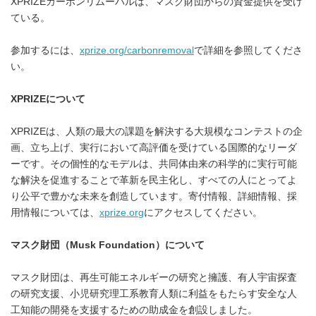
XPRIZEカーボンリムーバルは、マスク財団からの資金提供を受け
ている。
参加するには、
xprize.org/carbonremoval
で詳細を参照してくださ
い。
XPRIZE
について
XPRIZEは、人類の最大の課題を解決する大規模なコンテストの企
Japanese
画、立ち上げ、実行において高評価を受けている国際的なリーダ
ーです。その個性的なモデルは、共同体由来の科学的に実行可能
な解決を促進することで革新を民主化し、すべての人にとってよ
り公平で豊かな未来を創造しています。寄付情報、詳細情報、採
用情報については、
xprize.org
にアクセスしてください。
English
マスク財団
（
Musk Foundation
）
について
マスク財団は、再生可能エネルギーの研究と擁護、有人宇宙探査
の研究支援、小児研究理工系教育人類に利益をもたらす安全な人
工知能の開発を支援するための助成金を創設しました。