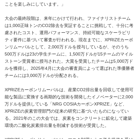
ことを楽しみにしています。」
大会の最終段階は、来年にかけて行われ、ファイナリストチーム
は1,000正味トンのCO2除去を実証することに挑戦して、十分に考
慮されたコスト、運用パフォーマンス、持続可能なスケーラビリ
ティ要件に基づいて審査が行われる。現在までに、XPRIZEカーボ
ンリムーバルとして、2,000万ドルを授与しているが、そのうち
500万ドルは23の学生チームに、1,500万ドルが15チームのマイル
ストーン受賞者に授与された。大賞を受賞したチームは5,000万ド
ルを獲得し、2025年4月に大会の審査員によって選ばれた準優勝者
チームには3,000万ドルが分配される。
XPRIZEカーボンリムーバルは、産業CO2排出量を回収して使用可
能な製品に変換する画期的な技術を開発したイノベーターに2,000
万ドルを提供している「NRG COSIAカーボンXPRIZE」など、
XPRIZEの炭素管理部門の従来の研究に基づいたものになってい
る。2021年のこの大会では、炭素をコンクリートに鉱化して建築
環境の二酸化炭素排出量を削減する技術が受賞した。