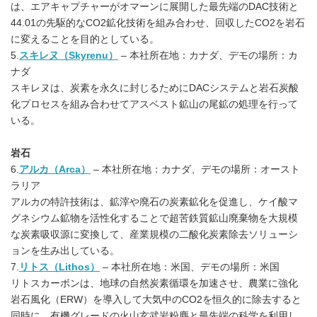
は、エアキャプチャーがオマーンに展開した最先端のDAC技術と
44.01の先駆的なCO2鉱化技術を組み合わせ、回収したCO2を岩石
に変えることを目的としている。
5.
スキレヌ（Skyrenu）
– 本社所在地：カナダ、デモの場所：カ
ナダ
スキレヌは、炭素を永久に封じるためにDACシステムと岩石炭酸
化プロセスを組み合わせてアスベスト鉱山の尾鉱の処理を行って
いる。
岩石
6.
アルカ（Arca）
– 本社所在地：カナダ、デモの場所：オースト
ラリア
アルカの特許技術は、鉱滓や廃石の炭素鉱化を促進し、ケイ酸マ
グネシウム鉱物を活性化することで超苦鉄質鉱山廃棄物を大規模
な炭素吸収源に変換して、産業規模の二酸化炭素除去ソリューシ
ョンを生み出している。
7.
リトス（Lithos）
– 本社所在地：米国、デモの場所：米国
リトスカーボンは、地球の自然炭素循環を加速させ、農業に強化
岩石風化（ERW）を導入して大気中のCO2を恒久的に除去すると
同時に、有機グレードの火山玄武岩粉塵と最先端の科学を利用し