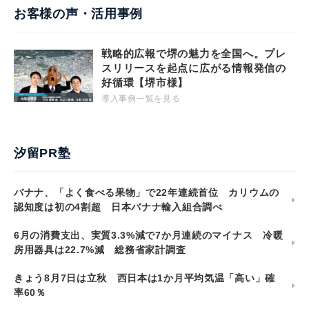
お客様の声・活用事例
戦略的広報で堺の魅力を全国へ。プレ
スリリースを起点に広がる情報発信の
好循環【堺市様】
導入事例一覧を見る
汐留PR塾
バナナ、「よく食べる果物」で22年連続首位 カリウムの
認知度は初の4割超 日本バナナ輸入組合調べ
6月の消費支出、実質3.3%減で7か月連続のマイナス 冷暖
房用器具は22.7%減 総務省家計調査
きょう8月7日は立秋 西日本は1か月平均気温「高い」確
率60％