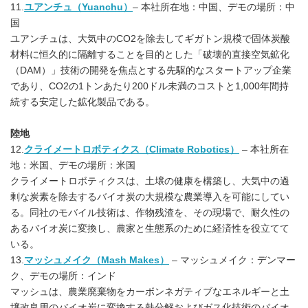
11.
ユアンチュ（Yuanchu）
– 本社所在地：中国、デモの場所：中
国
ユアンチュは、大気中のCO2を除去してギガトン規模で固体炭酸
材料に恒久的に隔離することを目的とした「破壊的直接空気鉱化
（DAM）」技術の開発を焦点とする先駆的なスタートアップ企業
であり、CO2の1トンあたり200ドル未満のコストと1,000年間持
続する安定した鉱化製品である。
陸地
12.
クライメートロボティクス（Climate Robotics）
– 本社所在
地：米国、デモの場所：米国
クライメートロボティクスは、土壌の健康を構築し、大気中の過
剰な炭素を除去するバイオ炭の大規模な農業導入を可能にしてい
る。同社のモバイル技術は、作物残渣を、その現場で、耐久性の
あるバイオ炭に変換し、農家と生態系のために経済性を役立てて
いる。
13.
マッシュメイク（Mash Makes）
– マッシュメイク：デンマー
ク、デモの場所：インド
マッシュは、農業廃棄物をカーボンネガティブなエネルギーと土
壌改良用のバイオ炭に変換する熱分解およびガス化技術のパイオ