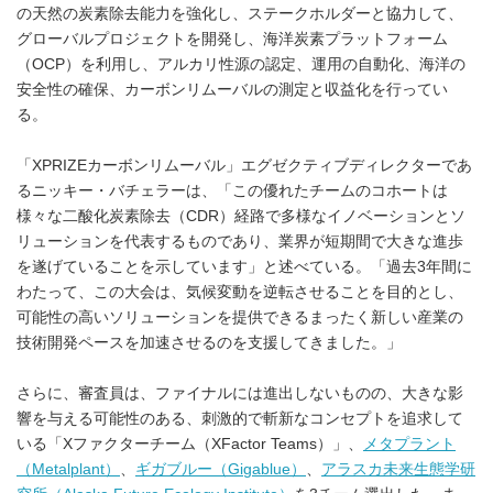
の天然の炭素除去能力を強化し、ステークホルダーと協力して、
グローバルプロジェクトを開発し、海洋炭素プラットフォーム
（OCP）を利用し、アルカリ性源の認定、運用の自動化、海洋の
安全性の確保、カーボンリムーバルの測定と収益化を行ってい
る。
「XPRIZEカーボンリムーバル」エグゼクティブディレクターであ
るニッキー・バチェラーは、「この優れたチームのコホートは
様々な二酸化炭素除去（CDR）経路で多様なイノベーションとソ
リューションを代表するものであり、業界が短期間で大きな進歩
を遂げていることを示しています」と述べている。「過去3年間に
わたって、この大会は、気候変動を逆転させることを目的とし、
可能性の高いソリューションを提供できるまったく新しい産業の
技術開発ペースを加速させるのを支援してきました。」
さらに、審査員は、ファイナルには進出しないものの、大きな影
響を与える可能性のある、刺激的で斬新なコンセプトを追求して
いる「Xファクターチーム（XFactor Teams）」、
メタプラント
（Metalplant）
、
ギガブルー（Gigablue）
、
アラスカ未来生態学研