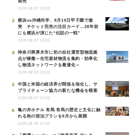
発売
2026.08.07 13:00
3
横浜vs沖縄尚学、8月10日甲子園で激
突 チケット完売の注目カード…28年前
にも横浜が演じた“伝説の一戦”
2026.08.07 19:00
4
神奈川県厚木市に初の自社運営型物流拠
点が稼働～住宅資材物流を集約・効率化
し物流ネットワークを最適化～
2026.08.06 13:00
5
中国と米国の経済界が関係を強化し、サ
プライチェーン協力の新たな機会を模索
2026.08.07 10:00
6
亀の井ホテル 有馬 有馬の歴史と文化に触
れる秋の宿泊プランを9月から展開
2026.08.06 11:00