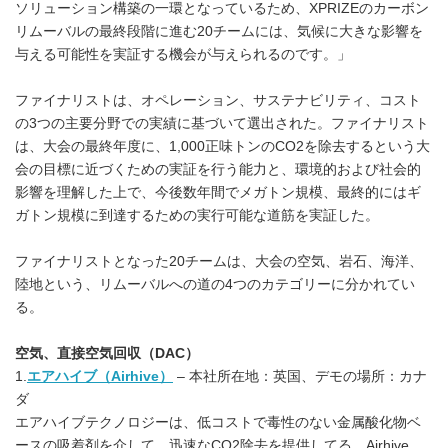
ソリューション構築の一環となっているため、XPRIZEのカーボン
リムーバルの最終段階に進む20チームには、気候に大きな影響を
与える可能性を実証する機会が与えられるのです。」
ファイナリストは、オペレーション、サステナビリティ、コスト
の3つの主要分野での実績に基づいて選出された。ファイナリスト
は、大会の最終年度に、1,000正味トンのCO2を除去するという大
会の目標に近づくための実証を行う能力と、環境的および社会的
影響を理解した上で、今後数年間でメガトン規模、最終的にはギ
ガトン規模に到達するための実行可能な道筋を実証した。
ファイナリストとなった20チームは、大会の空気、岩石、海洋、
陸地という、リムーバルへの道の4つのカテゴリーに分かれてい
る。
空気、直接空気回収（
DAC
）
1.
エアハイブ（Airhive）
– 本社所在地：英国、デモの場所：カナ
ダ
エアハイブテクノロジーは、低コストで毒性のない金属酸化物ベ
ースの吸着剤を介して、迅速なCO2除去を提供してる。Airhive