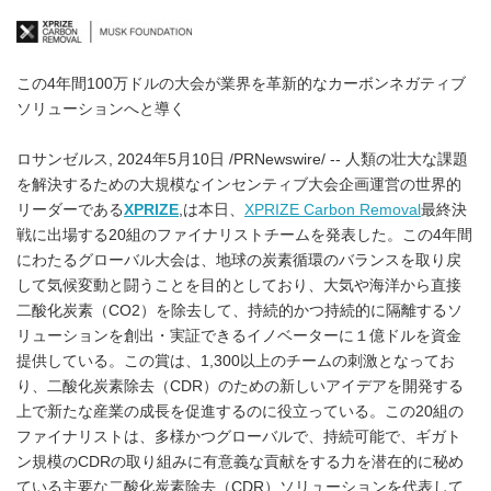
この4年間100万ドルの大会が業界を革新的なカーボンネガティブ
ソリューションへと導く
ロサンゼルス, 2024年5月10日 /PRNewswire/ -- 人類の壮大な課題
を解決するための大規模なインセンティブ大会企画運営の世界的
リーダーである
XPRIZE
,は本日、
XPRIZE Carbon Removal
最終決
戦に出場する20組のファイナリストチームを発表した。この4年間
にわたるグローバル大会は、地球の炭素循環のバランスを取り戻
して気候変動と闘うことを目的としており、大気や海洋から直接
二酸化炭素（CO2）を除去して、持続的かつ持続的に隔離するソ
リューションを創出・実証できるイノベーターに１億ドルを資金
提供している。この賞は、1,300以上のチームの刺激となってお
り、二酸化炭素除去（CDR）のための新しいアイデアを開発する
上で新たな産業の成長を促進するのに役立っている。この20組の
ファイナリストは、多様かつグローバルで、持続可能で、ギガト
ン規模のCDRの取り組みに有意義な貢献をする力を潜在的に秘め
ている主要な二酸化炭素除去（CDR）ソリューションを代表して