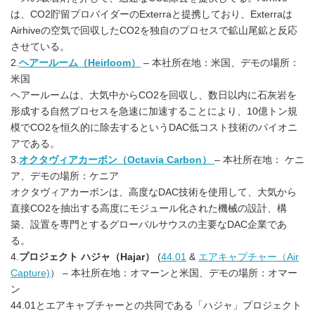
は、CO2貯留プロバイダーのExterraと提携しており、Exterraは
Airhiveの空気で回収したCO2を独自のプロセスで鉱山尾鉱と反応
させている。
2.
ヘアールーム（Heirloom）
– 本社所在地：米国、デモの場所：
米国
ヘアールームは、大気中からCO2を回収し、数日以内に石灰岩を
形成する自然プロセスを急速に加速することにより、10億トン規
模でCO2を恒久的に除去するというDAC低コスト技術のパイオニ
アである。
3.
オクタヴィアカーボン（Octavia
Carbon）
– 本社所在地： ケニ
ア、デモの場所：ケニア
オクタヴィアカーボンは、高度なDAC技術を使用して、大気から
直接CO2を抽出する高度にモジュール化された機械の設計、構
築、設置を専門とするグローバルサウスの主要なDAC企業であ
る。
4.
プロジェクト
ハジャ（
Hajar
）
(
44.01
&
エアキャプチャー（Air
Capture)
） – 本社所在地：オマーンと米国、デモの場所：オマー
ン
44.01とエアキャプチャーとの共同である「ハジャ」プロジェクト