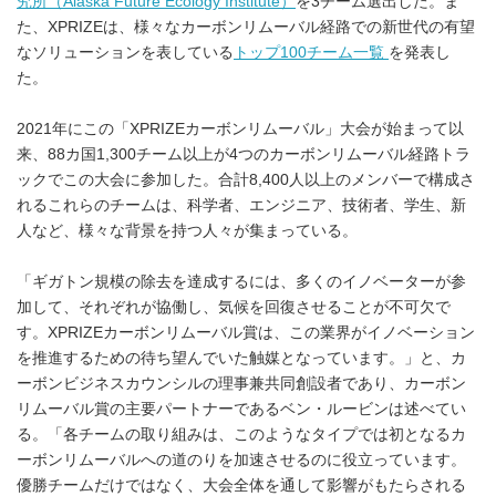
究所（Alaska Future Ecology Institute）
を3チーム選出した。ま
た、XPRIZEは、様々なカーボンリムーバル経路での新世代の有望
なソリューションを表している
ト
ップ100チーム一覧
を発表し
た。
2021年にこの「XPRIZEカーボンリムーバル」大会が始まって以
来、88カ国1,300チーム以上が4つのカーボンリムーバル経路トラ
ックでこの大会に参加した。合計8,400人以上のメンバーで構成さ
れるこれらのチームは、科学者、エンジニア、技術者、学生、新
人など、様々な背景を持つ人々が集まっている。
「ギガトン規模の除去を達成するには、多くのイノベーターが参
加して、それぞれが協働し、気候を回復させることが不可欠で
す。XPRIZEカーボンリムーバル賞は、この業界がイノベーション
を推進するための待ち望んでいた触媒となっています。」と、カ
ーボンビジネスカウンシルの理事兼共同創設者であり、カーボン
リムーバル賞の主要パートナーであるベン・ルービンは述べてい
る。「各チームの取り組みは、このようなタイプでは初となるカ
ーボンリムーバルへの道のりを加速させるのに役立っています。
優勝チームだけではなく、大会全体を通して影響がもたらされる