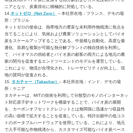
ニアとなり、炭素排出に積極的に対処している。
14.
ネットゼロ（Net Zero）
– 本社所在地：フランス、デモの場
所：ブラジル
ネットゼロの使命は、熱帯地方の豊富な未利用作物残渣に焦点を
当てることにより、気候および農業ソリューションとしてバイオ
炭をスケールアップすることである。中規模な自動化、高度な最
適化、容易な複製が可能な熱分解プラントの独自技術を利用し
て、バイオマスの供給者とバイオ炭の顧客の両方による地元の農
家の関与を促進するエンドツーエンドのモデルを運営している。
これにより、物流が合理化され、トレーサビリティが向上し、現
地の賛同が促進される。
15.
タカチャー（Takachar）
– 本社所在地：インド、デモの場
所：ケニア
タカチャーは、MITの技術を利用して分散型のモノのインターネッ
ト対応原子炉ネットワークを構築することで、バイオ炭の展開
を、カーボンオフセットクレジットとは無関係に迅速かつ収益性
の高い規模で拡大することを促進している。特許出願中の低コス
トのポータブルハードウェアを使用している。これにより、地元
で入手可能な作物残渣から、カスタマイズ可能なバイオ炭ベース