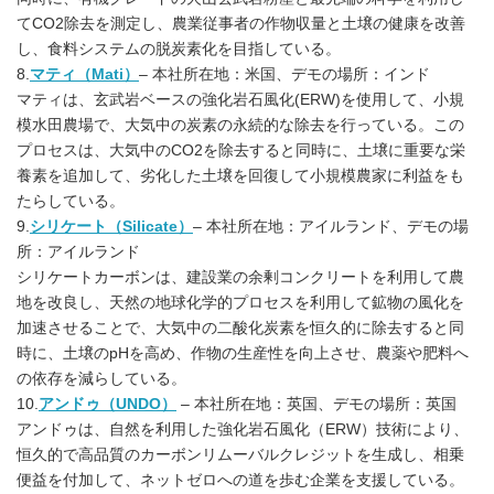
てCO2除去を測定し、農業従事者の作物収量と土壌の健康を改善
し、食料システムの脱炭素化を目指している。
8.
マティ（Mati）
– 本社所在地：米国、デモの場所：インド
マティは、玄武岩ベースの強化岩石風化(ERW)を使用して、小規
模水田農場で、大気中の炭素の永続的な除去を行っている。この
プロセスは、大気中のCO2を除去すると同時に、土壌に重要な栄
養素を追加して、劣化した土壌を回復して小規模農家に利益をも
たらしている。
9.
シリケート（Silicate）
– 本社所在地：アイルランド、デモの場
所：アイルランド
シリケートカーボンは、建設業の余剰コンクリートを利用して農
地を改良し、天然の地球化学的プロセスを利用して鉱物の風化を
加速させることで、大気中の二酸化炭素を恒久的に除去すると同
時に、土壌のpHを高め、作物の生産性を向上させ、農薬や肥料へ
の依存を減らしている。
10.
アンドゥ（UNDO）
– 本社所在地：英国、デモの場所：英国
アンドゥは、自然を利用した強化岩石風化（ERW）技術により、
恒久的で高品質のカーボンリムーバルクレジットを生成し、相乗
便益を付加して、ネットゼロへの道を歩む企業を支援している。