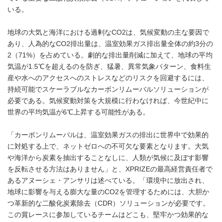
いる。
地球の大気と海洋における過剰なCO2は、気候変動の主な要因で
あり、人為的なCO2排出量は、温室効果ガス排出量全体の約3分の
2（71%）を占めている。劇的な排出量削減に加えて、地球の平均
気温が1.5℃を超えるのを防ぎ、猛暑、異常気象パターン、食料生
産や水へのアクセスへのストレスなどのリスクを回避するには、
持続可能でスケーラブルなカーボンリムーバルソリューションが
必要である。気候変動対策を大規模に行わなければ、今世紀中に
世界の平均気温が6℃上昇する可能性がある。
「カーボンリムーバルは、温室効果ガスの排出に世界中で効果的
に対処する上で、ネットゼロへの不可欠な要素となります。大気
や海洋から炭素を抽出することなしに、人類が気候に及ぼす影響
を反転させる方法はありません」と、XPRIZEの最高経営責任者で
あるアヌーシェ・アンサリは述べている。「環境中に放出され、
地球に影響を与える膨大な量のCO2を管理するためには、大胆か
つ革新的な二酸化炭素除去（CDR）ソリューションが必要です。
この賞レースに参加しているチームはどこも、堅牢かつ効果的な