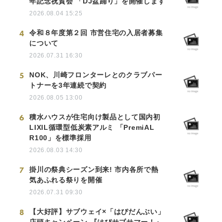
年記念祝賀会 「DJ盆踊り」を開催します
2026.08.04 15:25
4
令和８年度第２回 市営住宅の入居者募集
について
2026.07.31 16:30
5
NOK、川崎フロンターレとのクラブパー
トナーを3年連続で契約
2026.08.05 13:00
6
積水ハウスが住宅向け製品として国内初
LIXIL循環型低炭素アルミ 「PremiAL
R100」を標準採用
2026.08.03 14:30
7
掛川の祭典シーズン到来! 市内各所で熱
気あふれる祭りを開催
2026.07.31 09:30
8
【大好評】サブウェイ×「はぴだんぶい」
店頭キャンペーン 『はぴサブサマー！』