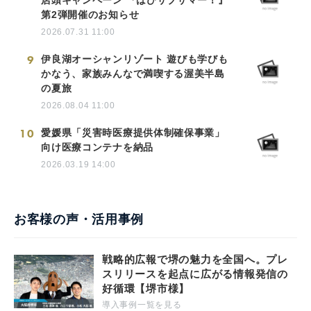
第2弾開催のお知らせ
2026.07.31 11:00
9
伊良湖オーシャンリゾート 遊びも学びも
かなう、家族みんなで満喫する渥美半島
の夏旅
2026.08.04 11:00
10
愛媛県「災害時医療提供体制確保事業」
向け医療コンテナを納品
2026.03.19 14:00
お客様の声・活用事例
戦略的広報で堺の魅力を全国へ。プレ
スリリースを起点に広がる情報発信の
好循環【堺市様】
導入事例一覧を見る