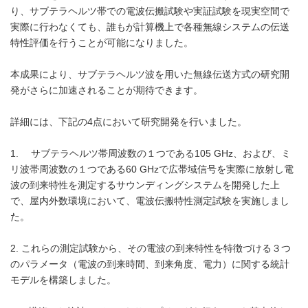
り、サブテラヘルツ帯での電波伝搬試験や実証試験を現実空間で
実際に行わなくても、誰もが計算機上で各種無線システムの伝送
特性評価を行うことが可能になりました。
本成果により、サブテラヘルツ波を用いた無線伝送方式の研究開
発がさらに加速されることが期待できます。
詳細には、下記の4点において研究開発を行いました。
1. サブテラヘルツ帯周波数の１つである105 GHz、および、ミ
リ波帯周波数の１つである60 GHzで広帯域信号を実際に放射し電
波の到来特性を測定するサウンディングシステムを開発した上
で、屋内外数環境において、電波伝搬特性測定試験を実施しまし
た。
2. これらの測定試験から、その電波の到来特性を特徴づける３つ
のパラメータ（電波の到来時間、到来角度、電力）に関する統計
モデルを構築しました。