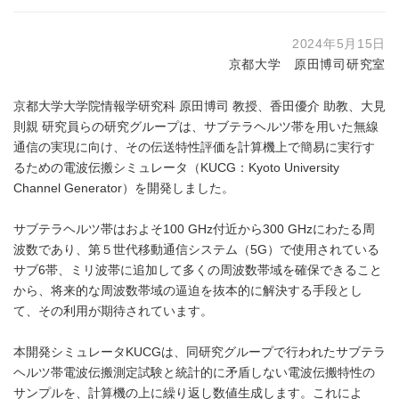
2024年5月15日
京都大学 原田博司研究室
京都大学大学院情報学研究科 原田博司 教授、香田優介 助教、大見
則親 研究員らの研究グループは、サブテラヘルツ帯を用いた無線
通信の実現に向け、その伝送特性評価を計算機上で簡易に実行す
るための電波伝搬シミュレータ（KUCG：Kyoto University
Channel Generator）を開発しました。
サブテラヘルツ帯はおよそ100 GHz付近から300 GHzにわたる周
波数であり、第５世代移動通信システム（5G）で使用されている
サブ6帯、ミリ波帯に追加して多くの周波数帯域を確保できること
から、将来的な周波数帯域の逼迫を抜本的に解決する手段とし
て、その利用が期待されています。
本開発シミュレータKUCGは、同研究グループで行われたサブテラ
ヘルツ帯電波伝搬測定試験と統計的に矛盾しない電波伝搬特性の
サンプルを、計算機の上に繰り返し数値生成します。これによ