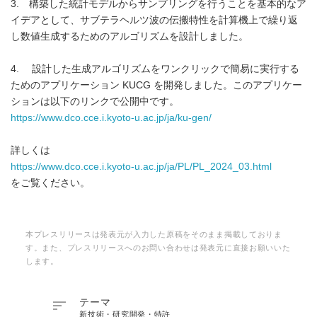
3. 構築した統計モデルからサンプリングを行うことを基本的なア
イデアとして、サブテラヘルツ波の伝搬特性を計算機上で繰り返
し数値生成するためのアルゴリズムを設計しました。
4. 設計した生成アルゴリズムをワンクリックで簡易に実行する
ためのアプリケーション KUCG を開発しました。このアプリケー
ションは以下のリンクで公開中です。
https://www.dco.cce.i.kyoto-u.ac.jp/ja/ku-gen/
詳しくは
https://www.dco.cce.i.kyoto-u.ac.jp/ja/PL/PL_2024_03.html
をご覧ください。
本プレスリリースは発表元が入力した原稿をそのまま掲載しておりま
す。また、プレスリリースへのお問い合わせは発表元に直接お願いいた
します。

テーマ
新技術・研究開発・特許