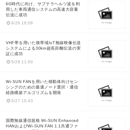
6G時代に向け、サブテラヘルツ波を利
用した車両通信システムの高速大容量
伝送に成功
6/26 18:08
VHF帯を用いた狭帯域IoT無線映像伝送
システムによる30km超長距離伝送の実
証に成功
5/28 11:00
Wi-SUN FANを用いた移動体向けセン
シングのための最適ノード選択・通信
経路構築アルゴリズムを開発
5/27 15:43
国際無線通信規格 Wi-SUN Enhanced
HANおよびWi-SUN FAN 1.1共通ファ