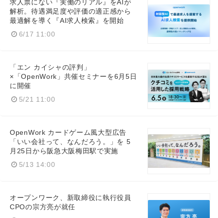
求人票にない『実働のリアル』をAIが
解析。待遇満足度や評価の適正感から
最適解を導く『AI求人検索』を開始
6/17 11:00
「エン カイシャの評判」
×「OpenWork」共催セミナーを6月5日
に開催
5/21 11:00
OpenWork カードゲーム風大型広告
「いい会社って、なんだろう。」を 5
月25日から阪急大阪梅田駅で実施
5/13 14:00
オープンワーク、新取締役に執行役員
CPOの宗方亮が就任