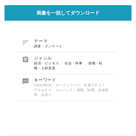
English
画像を一括してダウンロード

テーマ
調査・アンケート

ジャンル
経済・ビジネス
、
社会・時事
、
就職・転
職・人材派遣

キーワード
OpenWork、オープンワーク、社員クチコミ、
アルムナイ、カムバック、就職、転職、金融業
界、出戻り