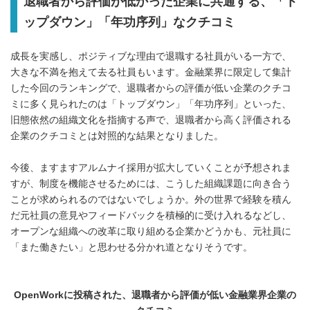
退職者から評価が低かった企業に共通する、「ト
ップダウン」「年功序列」なクチコミ
成長を実感し、ポジティブな理由で退職する社員がいる一方で、
大きな不満を抱えて去る社員もいます。金融業界に限定して集計
した今回のランキングで、退職者からの評価が低い企業のクチコ
ミに多く見られたのは「トップダウン」「年功序列」といった、
旧態依然の組織文化を指摘する声で、退職者から高く評価される
企業のクチコミとは対照的な結果となりました。
今後、ますますアルムナイ採用が拡大していくことが予想されま
すが、制度を機能させるためには、こうした組織課題に向き合う
ことが求められるのではないでしょうか。外の世界で経験を積ん
だ元社員の意見やフィードバックを積極的に受け入れるなどし、
オープンな組織への改革に取り組める企業かどうかも、元社員に
「また働きたい」と思わせる分かれ道となりそうです。
OpenWork
に投稿された、退職者から評価が低い金融業界企業の