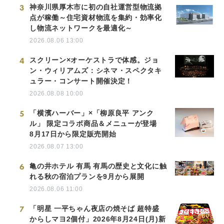
3
神奈川県厚木市に初の自社運営型物流拠
点が稼働～住宅資材物流を集約・効率化
し物流ネットワークを最適化～
2026.08.06 13:00
4
スクリーン×オーケストラで体感。ジョ
ン・ウィリアムズ：シネマ・スペクタキ
ュラー・コンサート開催決定！
2026.08.08 10:00
5
「横濱ハーバー」×「柳原良平 アンク
ル」 限定コラボ商品＆メニューが登場
8月17日から限定販売開始
2026.08.07 13:00
6
亀の井ホテル 有馬 有馬の歴史と文化に触
れる秋の宿泊プランを9月から展開
2026.08.06 11:00
7
「明星 一平ちゃん夜店の焼そば 超特盛
からしマヨ2個付」2026年8月24日(月)新