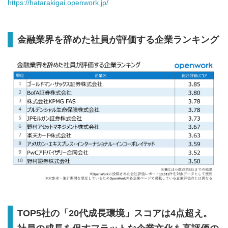
https://hatarakigai.openwork.jp/
金融業界を辞めた社員が評価する企業ランキング
TOP5
社の「
20
代成長環境」スコアは
4
点超え。