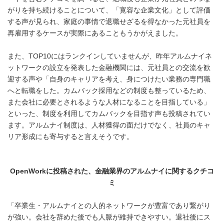
がりを持ち続けることについて、「寛容な企業文化」として評価
する声が見られ、家庭の事情で退職せざるを得なかった元社員を
再雇用するケースが実際にあることもうかがえました。
また、TOP10にはランクインしていませんが、昨年アルムナイネ
ットワークの設立を発表した金融機関には、元社員との交流を歓
迎する声や「自身のキャリアを考え、身につけたい業務の専門職
へと転職をした。カムバック採用などの制度も整っているため、
また会社に必要とされるような人材になることを目指している」
といった、制度を利用してカムバックを目指す声も投稿されてい
ます。アルムナイ制度は、人材獲得の面だけでなく、社員のキャ
リア形成にも寄与すると言えそうです。
OpenWork
に投稿された、金融業界のアルムナイに関するクチコ
ミ
「卒業生・アルムナイとの人的ネットワークが豊富であり繋がり
が強い。会社を辞めた後でも人脈が維持できやすい。退社後にス