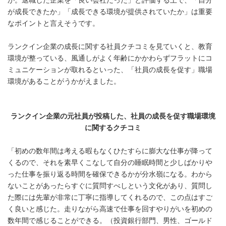
か。退職した企業を「良い会社だった」と評価する上で、「自分
が成長できたか」「成長できる環境が提供されていたか」は重要
なポイントと言えそうです。
ランクイン企業の成長に関する社員クチコミを見ていくと、教育
環境が整っている、風通しがよく年齢にかかわらずフラットにコ
ミュニケーションが取れるといった、「社員の成長を促す」職場
環境があることがうかがえました。
ランクイン企業の元社員が投稿した、社員の成長を促す職場環境
に関するクチコミ
「初めの数年間は考える暇もなくひたすらに膨大な仕事が降って
くるので、それを素早くこなして自分の睡眠時間と少しばかりや
った仕事を振り返る時間を確保できるかが分水嶺になる。わから
ないことがあったらすぐに質問すべしという文化があり、質問し
た際には先輩が非常に丁寧に指導してくれるので、この点はすご
く良いと感じた。走りながら高速で仕事を回すやりがいを初めの
数年間で感じることができる。（投資銀行部門、男性、ゴールド