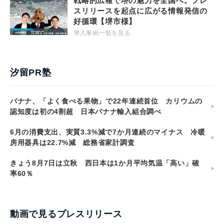
戦略的広報で堺の魅力を全国へ。プレ
スリリースを起点に広がる情報発信の
好循環【堺市様】
導入事例一覧を見る
汐留PR塾
バナナ、「よく食べる果物」で22年連続首位 カリウムの
認知度は初の4割超 日本バナナ輸入組合調べ
6月の消費支出、実質3.3%減で7か月連続のマイナス 冷暖
房用器具は22.7%減 総務省家計調査
きょう8月7日は立秋 西日本は1か月平均気温「高い」確
率60％
動画で見るプレスリリース