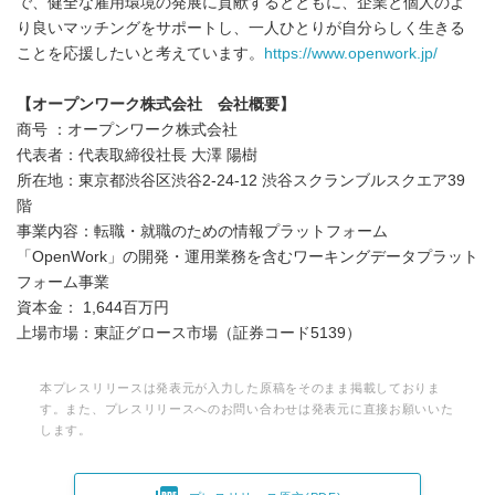
で、健全な雇用環境の発展に貢献するとともに、企業と個人のよ
り良いマッチングをサポートし、一人ひとりが自分らしく生きる
ことを応援したいと考えています。
https://www.openwork.jp/
【
オープンワーク株式会社
会社概要】
商号 ：オープンワーク株式会社
代表者：代表取締役社長 大澤 陽樹
所在地：東京都渋谷区渋谷2-24-12 渋谷スクランブルスクエア39
階
事業内容：転職・就職のための情報プラットフォーム
「OpenWork」の開発・運用業務を含むワーキングデータプラット
フォーム事業
資本金： 1,644百万円
上場市場：東証グロース市場（証券コード5139）
本プレスリリースは発表元が入力した原稿をそのまま掲載しておりま
す。また、プレスリリースへのお問い合わせは発表元に直接お願いいた
します。