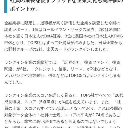
社員の成長を促すフラットな企業文化も高評価の
ポイントか。
金融業界に限定し、退職者が高く評価した企業を調査した今回の
調査レポート。1位はゴールドマン・サックス証券、2位は米国に
本社を置く日本法人のBofA証券、3位に英国本社の日本法人KPMG
FASとなり、TOP3社はすべて外資系が占めました。日系企業から
は野村グループの2社、楽天カードがランクインしました。
ランクイン企業の業態別では、「証券会社、投資ファンド、投資
関連」が6社、「クレジット、信販、リース」が2社などとなり、
メガバンクや地方銀行、信金などはTOP10にはランクインしませ
んでした。
ランクイン企業のスコアを詳しく見ると、TOP5社すべてで「20代
成長環境」スコア（5点満点）が4点を超えています。また、「社
員の士気」スコアもすべて3.7点以上となっており、これは今回の
対象データ全体の「社員の士気」スコアの平均が2.74点であるこ
とからも、非常に高い評価であると言えるのではないでしょう