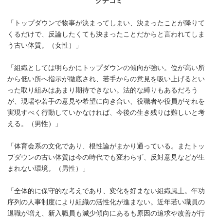
クチコミ
「トップダウンで物事が決まってしまい、決まったことが降りて
くるだけで、反論したくても決まったことだからと言われてしま
う古い体質。（女性）」
「組織としては明らかにトップダウンの傾向が強い。位が高い所
から低い所へ指示が徹底され、若手からの意見を吸い上げるとい
った取り組みはあまり期待できない。法的な縛りもあるだろう
が、現場や若手の意見や希望に向き合い、役職者や役員がそれを
実現すべく行動していかなければ、今後の生き残りは難しいと考
える。（男性）」
「体育会系の文化であり、根性論がまかり通っている。またトッ
プダウンの古い体質は今の時代でも変わらず、反対意見などが生
まれない環境。（男性）」
「全体的に保守的な考えであり、変化を好まない組織風土。年功
序列の人事制度により組織の活性化が進まない。近年若い職員の
退職が増え、新入職員も減少傾向にあるも原因の追求や改善が行