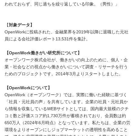
われておらず、同じ過ちを繰り返している印象。（男性）」
【
対象データ】
OpenWorkに投稿された、金融業界を2019年以降に退職した元社
員による会社評価レポート13,531件を集計。
【
OpenWork
働きがい研究所について】
オープンワーク株式会社が、働きがいの向上のために、個人・企
業・社会などの視点から働きがいについて調査・リサーチを行う
ためのプロジェクトです。2014年3月よりスタートしました。
【
OpenWork
について】
OpenWork（オープンワーク）では、実際に働いた経験に基づく
「社員・元社員の声」を共有しています。企業の社員・元社員か
ら情報を収集しているWEBサイトとしては、国内最大規模のクチ
コミ数と評価スコア約1,730万件が蓄積されており、会員数は約
650万人（2024年6月時点）となっています。私たちは、企業の労
環境をよりオープンにしジョブマーケットの透明性を高めること