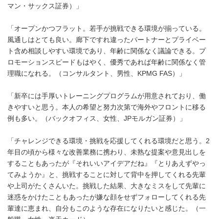
マン・サックス証券）」
「オープンかつフラット。若手が挑戦できる環境が揃っている。
風通しはとても良い。廊下ですれ違ったパートナーとプライベー
ト含め相談しやすい環境であり、年齢に関係なく議論できる。プ
ロモーションスピードもはやく、優秀であれば年齢に関係なく管
理職になれる。（コンサルタント、男性、KPMG FAS）」
「新卒には手厚いトレーニングプログラムが用意されており、働
きやすいと思う。本人の希望と努力次第で海外やフロントに移る
例も多い。（バックオフィス、女性、JPモルガン証券）」
「チャレンジできる環境・挑戦を応援してくれる環境だと思う。2
年目の頃から様々な改善業務に携わり、未熟な提案や意見出しを
することもあったが『それいいアイデアだね』『とりあえずやっ
てみようか』と、挑戦することに対して背中を押してくれる先輩
や上司がたくさんいた。挑戦した結果、大きなミスをして先輩に
迷惑をかけたこともあったが嫌な顔をせずフォローしてくれる先
輩達に恵まれ、自分もこのような存在になりたいと感じた。（一