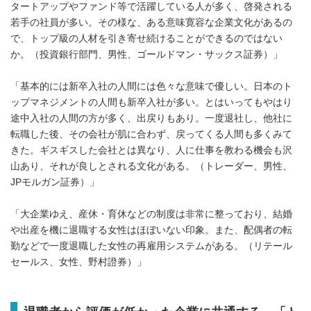
タートアップやファンド等で活躍している人が多く、啓発される
若手の社員が多い。その様な、ある意味寛容な企業文化があるの
で、トップ級の人材を引き寄せ続けることができるのではない
か。（投資銀行部門、男性、ゴールドマン・サックス証券）」
「基本的には新卒入社の人間には色々な意味で優しい。日本のト
ップマネジメントの人間も新卒入社が多い。とはいってもやはり
途中入社の人間の方が多く、出戻りもあり。一度退社し、他社に
転職した後、その会社が肌に合わず、戻ってくる人間も多くみて
きた。ギスギスした会社とは異なり、人に仕事を教わる機会も沢
山あり、それが良しとされる文化がある。（トレーダー、男性、
JPモルガン証券）」
「大企業ゆえ、産休・育休などの制度は非常に整っており、結婚
や出産を機に退職する女性はほぼいない印象。また、配偶者の転
勤などで一度退職した女性の再雇用システムがある。（リテール
セールス、女性、野村證券）」