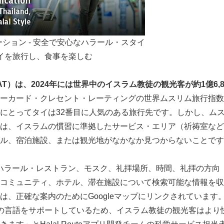
プリケーション - 安全で安心なハラール・スタイ
イを旅行し、食事を楽しむ
AT
）は、
2024
年には世界中のイスラム教徒の観光客が約
1
億
6,
ーカード・クレセント・レーティングの世界ムスリム旅行指数（GM
にとってタイは32番目に人気のある旅行先です。しかし、ム
は、イスラムの慣習に準拠したサービス・エリア（祈祷室など
ル、宿泊施設、または観光地がなかなか見つからないことです
ハラール・レストラン、モスク、礼拝場所、時間、礼拝の方向
コミュニティ、ホテル、滞在施設について検索可能な情報を収
は、正確な案内のためにGoogleマップにリンクされています
の言語をサポートしているため、イスラム教徒の観光客はより