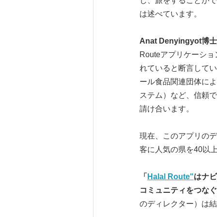
し、旅をすることができ
は述べています。
Anat Denyingyot
博士
Routeアプリケー
れていると断言してい
ール食品関連団体によ
ステム）など、信頼で
請け合います。
現在、このアプリのデ
客に人気の県を40以
「
Halal Route"
はナビ
コミュニティをつなぐプラ
のディレクター）は結