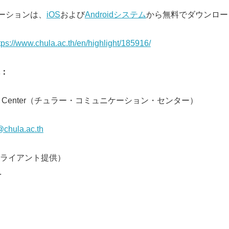
ーションは、
iOS
および
Androidシステム
から無料でダウンロー
tps://www.chula.ac.th/en/highlight/185916/
先：
Japanese
cation Center（チュラー・コミュニケーション・センター）
@chula.ac.th
ライアント提供）
.
English