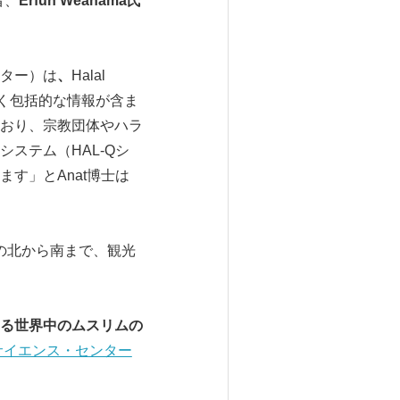
者、
Erfun Weahama
氏
ター）は
、
Halal
高く包括的な情報が含ま
おり、宗教団体やハラ
ステム（HAL-Qシ
す」とAnat博士は
の北から南まで、観光
る世界中のムスリムの
サイエンス・センター