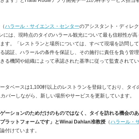
ます」とHalal Routeアプリ開発チームの科学サービス担当
（
ハラール・サイエンス・センター
のアシスタント・ディレク
ションには、現時点のタイのハラール観光について最も信頼性が
ます。「レストランと場所については、すべて現場を訪問して
る認証、ハラールの条件を保証し、その施行に責任を負う管理シ
きる機関や組織によって承認された基準に従って監査されていま
ータベースは1,100軒以上のレストランを登録しており、タイ
上カバーしながら、新しい場所やサービスを更新しています。
ゲーションのためだけのものではなく、タイを訪れる機会のあ
ットフォームです」とWinai Dahlan
准教授
（
ハラール・
論付けています。