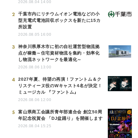
2026.08.04 14:00
2
千葉市内にリチウムイオン電池などの小
型充電式電池回収ボックスを新たに15カ
所設置
2026.08.05 16:00
3
神奈川県厚木市に初の自社運営型物流拠
点が稼働～住宅資材物流を集約・効率化
し物流ネットワークを最適化～
2026.08.06 13:00
4
2027年夏、待望の再演！ファントム＆ク
リスティーヌ役のWキャスト4名が決定！
ミュージカル 『ファントム』
2026.08.06 12:00
5
富山県商工会議所青年部連合会 創立50周
年記念祝賀会 「DJ盆踊り」を開催します
2026.08.04 15:25