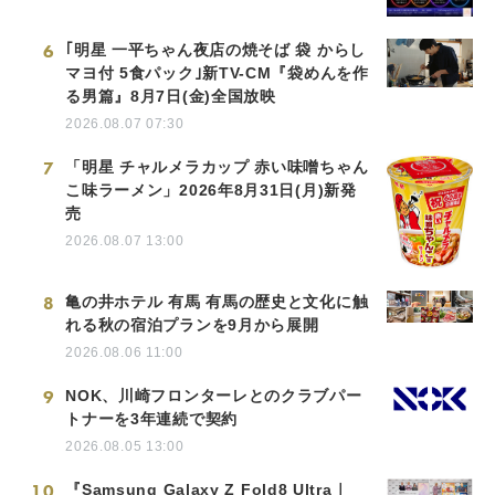
6
｢明星 一平ちゃん夜店の焼そば 袋 からし
マヨ付 5食パック｣新TV-CM『袋めんを作
る男篇』8月7日(金)全国放映
2026.08.07 07:30
7
「明星 チャルメラカップ 赤い味噌ちゃん
こ味ラーメン」2026年8月31日(月)新発
売
2026.08.07 13:00
8
亀の井ホテル 有馬 有馬の歴史と文化に触
れる秋の宿泊プランを9月から展開
2026.08.06 11:00
9
NOK、川崎フロンターレとのクラブパー
トナーを3年連続で契約
2026.08.05 13:00
10
『Samsung Galaxy Z Fold8 Ultra｜