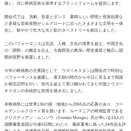
換し、共に映画芸術を探求するプラットフォームを提供します。
開会式では、演劇、音楽とダンス、素晴らしい照明と視覚効果な
ど多様な芸術形態がシルクロードに沿ったさまざまな文明を一体
化し、鮮やかで壮大な光と影のタペストリーを創出しました。
このパフォーマンスは言語、人種、文化の境界を超え、中国文化
の「調和」の概念を伝え、古都西安の奥深い歴史遺産と幅広い国
際的視野を披露しました。
今年の映画祭の主賓国として、ウズベキスタンは開会式で特別な
パフォーマンスを披露し、唐王朝の時代から今日に至るまで両国
が相互訪問を行い、世代を超えて受け継がれてきた中国とウズベ
キスタンの永続的な友情を描き出しました。
本映画祭には世界136の国・地域から2065点の応募があり、ゴー
ルデンシルクロード賞を競います。ルーマニアの映画監督である
クリスティアン・ムンジウ（Cristian Mungiu）氏が率いる13人の
国際審査員団が今後5日間にわたり、最終選考に残った24作品を評