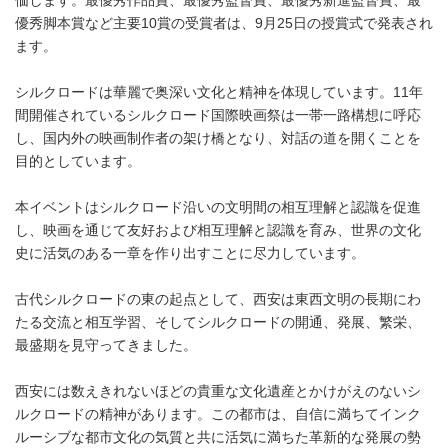
価します。最優秀作品賞、最優秀監督賞、最優秀新進監督賞、最
優秀脚本賞など主要10賞の受賞者は、9月25日の授賞式で発表され
ます。
シルクロードは華麗で奥深い文化と精神を体現しています。11年
間開催されているシルクロード国際映画祭は一帯一路構想に呼応
し、国内外の映画制作者の架け橋となり、対話の道を開くことを
目的としています。
本イベントはシルクロード沿いの文明間の相互理解と認識を促進
し、映画を通じて友好および相互理解と認識を育み、世界の文化
史に活気のある一章を作り出すことに尽力しています。
古代シルクロードの東の起点として、西安は東西文明の長期にわ
たる交流と相互学習、そしてシルクロードの開通、発展、繁栄、
最盛期を見守ってきました。
西安には数えきれないほどの貴重な文化遺産とかけがえのないシ
ルクロードの精神があります。この都市は、自信に満ちてインク
ルーシブな都市文化の気質と共に活気に満ちた革新的な発展の勢