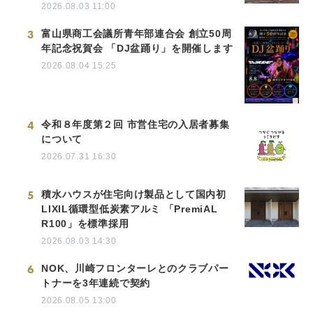
2026.08.03 11:00
3
富山県商工会議所青年部連合会 創立50周
年記念祝賀会 「DJ盆踊り」を開催します
2026.08.04 15:25
4
令和８年度第２回 市営住宅の入居者募集
について
2026.07.31 16:30
5
積水ハウスが住宅向け製品として国内初
LIXIL循環型低炭素アルミ 「PremiAL
R100」を標準採用
2026.08.03 14:30
6
NOK、川崎フロンターレとのクラブパー
トナーを3年連続で契約
2026.08.05 13:00