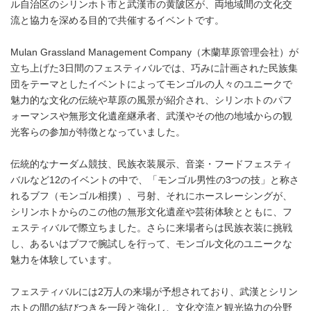
ル自治区のシリンホト市と武漢市の黄陂区が、両地域間の文化交
流と協力を深める目的で共催するイベントです。
Mulan Grassland Management Company（木蘭草原管理会社）が
立ち上げた3日間のフェスティバルでは、巧みに計画された民族集
団をテーマとしたイベントによってモンゴルの人々のユニークで
魅力的な文化の伝統や草原の風景が紹介され、シリンホトのパフ
ォーマンスや無形文化遺産継承者、武漢やその他の地域からの観
光客らの参加が特徴となっていました。
伝統的なナーダム競技、民族衣装展示、音楽・フードフェスティ
バルなど12のイベントの中で、「モンゴル男性の3つの技」と称さ
れるブフ（モンゴル相撲）、弓射、それにホースレーシングが、
シリンホトからのこの他の無形文化遺産や芸術体験とともに、フ
ェスティバルで際立ちました。さらに来場者らは民族衣装に挑戦
し、あるいはブフで腕試しを行って、モンゴル文化のユニークな
魅力を体験しています。
フェスティバルには2万人の来場が予想されており、武漢とシリン
ホトの間の結びつきを一段と強化し、文化交流と観光協力の分野