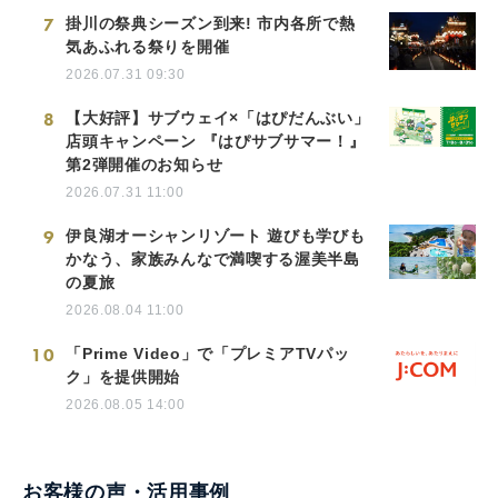
7
掛川の祭典シーズン到来! 市内各所で熱
気あふれる祭りを開催
2026.07.31 09:30
8
【大好評】サブウェイ×「はぴだんぶい」
店頭キャンペーン 『はぴサブサマー！』
第2弾開催のお知らせ
2026.07.31 11:00
9
伊良湖オーシャンリゾート 遊びも学びも
かなう、家族みんなで満喫する渥美半島
の夏旅
2026.08.04 11:00
10
「Prime Video」で「プレミアTVパッ
ク」を提供開始
2026.08.05 14:00
お客様の声・活用事例