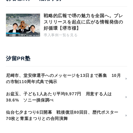
戦略的広報で堺の魅力を全国へ。プレ
スリリースを起点に広がる情報発信の
好循環【堺市様】
導入事例一覧を見る
汐留PR塾
尼崎市、堂安律選手へのメッセージを13日まで募集 10月
の市制110周年式典で掲示
お盆玉、子ども1人あたり平均9,977円 用意する人は
38.6% ソニー損保調べ
仙台七夕まつり6日開幕 戦後復活80回目、歴代ポスター
70枚と青葉まつりとの合同演舞