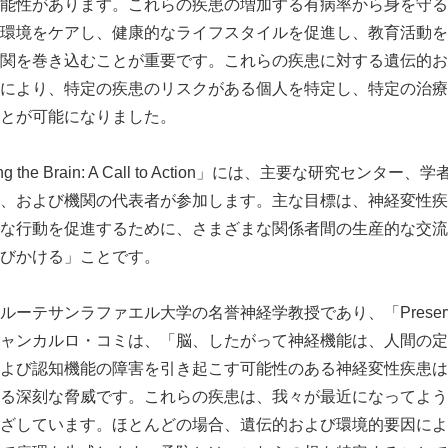
能性があります。これらの疾患の増加する有病率から身を守る
環境をケアし、健康的なライフスタイルを促進し、教育活動を
関を巻き込むことが重要です。これらの疾患に対する遺伝的お
により、特定の疾患のリスクがある個人を特定し、特定の治療
とが可能になりました。
ng the Brain: A Call to Action」には、主要な研究セン
、および機関の代表者が参加します。主な目標は、神経変性疾
な行動を促進するために、さまざまな関係者間の生産的な交流
びかける」ことです。
Japanese
テサンラファエル大学の名誉神経学教授であり、「Preserving 
ャンカルロ・コミは、「脳、したがって神経機能は、人間の定
よび認知機能の障害を引き起こす可能性のある神経変性疾患は
る深刻な脅威です。これらの疾患は、我々が最近になってよう
ざしています。ほとんどの場合、遺伝的および環境的要因によ