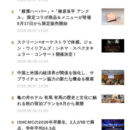
5
「横濱ハーバー」×「柳原良平 アンク
ル」 限定コラボ商品＆メニューが登場
8月17日から限定販売開始
2026.08.07 13:00
6
スクリーン×オーケストラで体感。ジョ
ン・ウィリアムズ：シネマ・スペクタキ
ュラー・コンサート開催決定！
2026.08.08 10:00
7
中国と米国の経済界が関係を強化し、サ
プライチェーン協力の新たな機会を模索
2026.08.07 10:00
8
亀の井ホテル 有馬 有馬の歴史と文化に触
れる秋の宿泊プランを9月から展開
2026.08.06 11:00
9
ISHCMCの2026年卒業生、2人がIBで満
点、学年平均34.5点