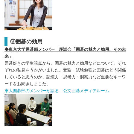
②囲碁の効用
◆東京大学囲碁部メンバー 座談会「囲碁の魅力と効用、その未
来」
囲碁好きの学生視点から、囲碁の魅力と効用などについて、それ
ぞれの私見をうかがいました。受験・試験勉強と囲碁はどう関係
していると思うのか、記憶力・思考力・洞察力など重要なキーワ
ードをお聞きしました。
東大囲碁部のメンバーが語る｜公文囲碁メディアルーム