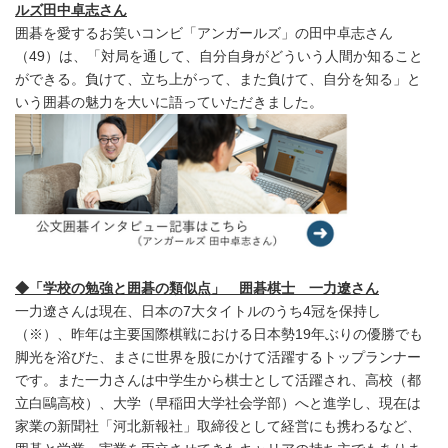
ルズ田中卓志さん
囲碁を愛するお笑いコンビ「アンガールズ」の田中卓志さん
（49）は、「対局を通して、自分自身がどういう人間か知ること
ができる。負けて、立ち上がって、また負けて、自分を知る」と
いう囲碁の魅力を大いに語っていただきました。
◆「学校の勉強と囲碁の類似点」 囲碁棋士 一力遼さん
一力遼さんは現在、日本の7大タイトルのうち4冠を保持し
（※）、昨年は主要国際棋戦における日本勢19年ぶりの優勝でも
脚光を浴びた、まさに世界を股にかけて活躍するトップランナー
です。また一力さんは中学生から棋士として活躍され、高校（都
立白鷗高校）、大学（早稲田大学社会学部）へと進学し、現在は
家業の新聞社「河北新報社」取締役として経営にも携わるなど、