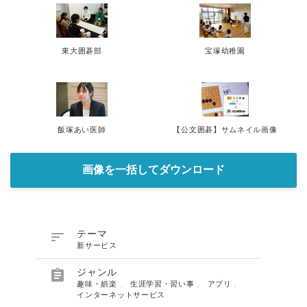
東大囲碁部
宝塚幼稚園
飯塚あい医師
【公文囲碁】サムネイル画像
画像を一括してダウンロード

テーマ
新サービス

ジャンル
趣味・娯楽
、
生涯学習・習い事
、
アプリ
、
インターネットサービス