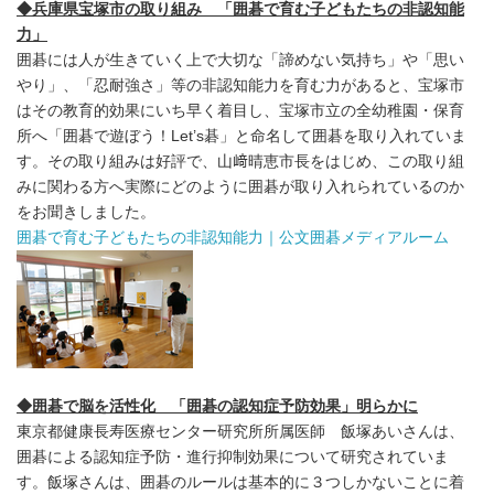
◆兵庫県宝塚市の取り組み 「囲碁で育む子どもたちの非認知能
力」
囲碁には人が生きていく上で大切な「諦めない気持ち」や「思い
やり」、「忍耐強さ」等の非認知能力を育む力があると、宝塚市
はその教育的効果にいち早く着目し、宝塚市立の全幼稚園・保育
所へ「囲碁で遊ぼう！Let’s碁」と命名して囲碁を取り入れていま
す。その取り組みは好評で、山﨑晴恵市長をはじめ、この取り組
みに関わる方へ実際にどのように囲碁が取り入れられているのか
をお聞きしました。
囲碁で育む子どもたちの非認知能力｜公文囲碁メディアルーム
◆囲碁で脳を活性化 「囲碁の認知症予防効果」明らかに
東京都健康長寿医療センター研究所所属医師 飯塚あいさんは、
囲碁による認知症予防・進行抑制効果について研究されていま
す。飯塚さんは、囲碁のルールは基本的に３つしかないことに着