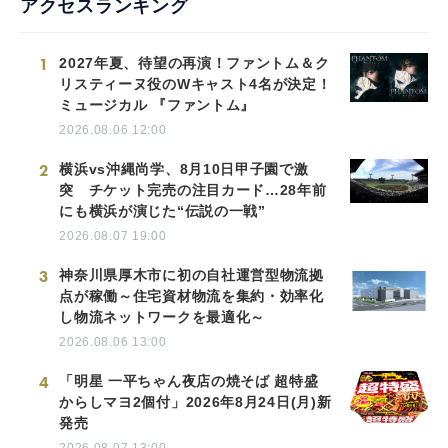
アクセスランキング
1
2027年夏、待望の再演！ファントム＆ク
リスティーヌ役のWキャスト4名が決定！
ミュージカル 『ファントム』
2026.08.06 12:00
2
横浜vs沖縄尚学、8月10日甲子園で激
突 チケット完売の注目カード…28年前
にも横浜が演じた“伝説の一戦”
2026.08.07 19:00
3
神奈川県厚木市に初の自社運営型物流拠
点が稼働～住宅資材物流を集約・効率化
し物流ネットワークを最適化～
2026.08.06 13:00
4
「明星 一平ちゃん夜店の焼そば 超特盛
からしマヨ2個付」2026年8月24日(月)新
発売
2026.08.07 13:00