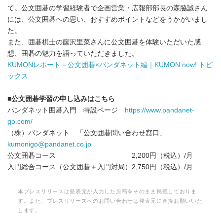
て。公文囲碁の学習経験者で企画営業・広報部部長の森脇誠さん
には、公文囲碁への思い、おすすめポイントなどをうかがいまし
た。
また、囲碁棋士の藤沢里菜さんに公文囲碁を体験いただいた感
想、囲碁の魅力を語っていただきました。
KUMONレポート－公文囲碁×パンダネット編｜KUMON now! トピ
ックス
■公文囲碁学習の申し込みはこちら
パンダネット囲碁入門 特設ページ
https://www.pandanet-
go.com/
（株）パンダネット 「公文囲碁問い合わせ窓口」
kumonigo@pandanet.co.jp
公文囲碁コース 2,200円（税込）/月
入門総合コース（公文囲碁＋入門対局）2,750円（税込）/月
本プレスリリースは発表元が入力した原稿をそのまま掲載しておりま
す。また、プレスリリースへのお問い合わせは発表元に直接お願いいた
します。