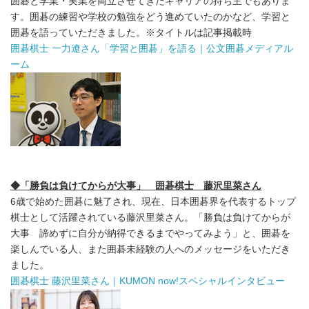
囲碁と学業・実業を両立させてきたキャリアの持ち主でもありま
す。囲碁の練習や学校の勉強をどう進めていたのかなど、学習と
囲碁を語っていただきました。※タイトルは記事掲載時
囲碁棋士 一力遼さん「学習と囲碁」を語る｜公文囲碁メディアル
ーム
◆「勝負は負けてからが大事」 囲碁棋士 藤沢里菜さん
6歳で始めた囲碁に魅了され、現在、日本囲碁界を代表するトップ
棋士として活躍されている藤沢里菜さん。「勝負は負けてからが
大事 諦めずに自分が納得できるまでやってみよう」と、囲碁を
楽しんでいる人、また囲碁未経験の人へのメッセージをいただき
ました。
囲碁棋士 藤沢里菜さん｜KUMON now!スペシャルインタビュー