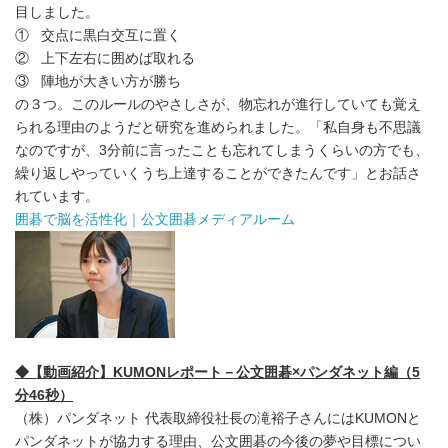
目しました。
① 交点に黒白交互に置く
② 上下左右に囲めば取れる
③ 陣地が大きい方が勝ち
の３つ。このルールのやさしさが、物忘れが進行していても覚え
られる理由のようだと研究を進められました。「私自身も不思議
なのですが、3分前に言ったことも忘れてしまうくらいの方でも、
繰り返しやっていくうち上達することができたんです」とお話さ
れています。
囲碁で脳を活性化｜公文囲碁メディアルーム
◆【動画紹介】KUMONレポート－公文囲碁×パンダネット編（5
分46秒）
（株）パンダネット 代表取締役社長の滝裕子さんにはKUMONと
パンダネットが協力する理由、公文囲碁の今後の夢や目標につい