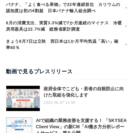
バナナ、「よく食べる果物」で22年連続首位 カリウムの
認知度は初の4割超 日本バナナ輸入組合調べ
6月の消費支出、実質3.3%減で7か月連続のマイナス 冷暖
房用器具は22.7%減 総務省家計調査
きょう8月7日は立秋 西日本は1か月平均気温「高い」確
率60％
動画で見るプレスリリース
政府全体でこども・若者の自殺防止に向
けた取組を強化します
2026.08.07 14:00
AIで組織の業務改善を支援する！ 「SKYSEA
Client View」の新CM「AI働き方分析レポー
トサービス」篇を公開