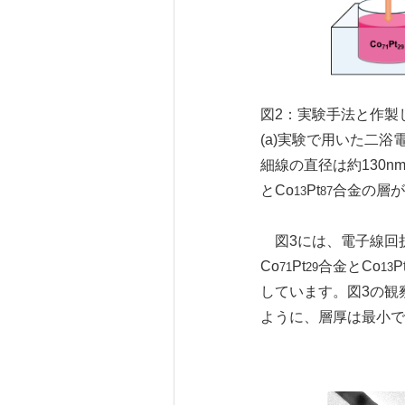
図2：実験手法と作製
(a)実験で用いた二
細線の直径は約130nm
とCo
Pt
合金の層が
13
87
図3には、電子線回折
Co
Pt
合金とCo
P
71
29
13
しています。図3の観
ように、層厚は最小で