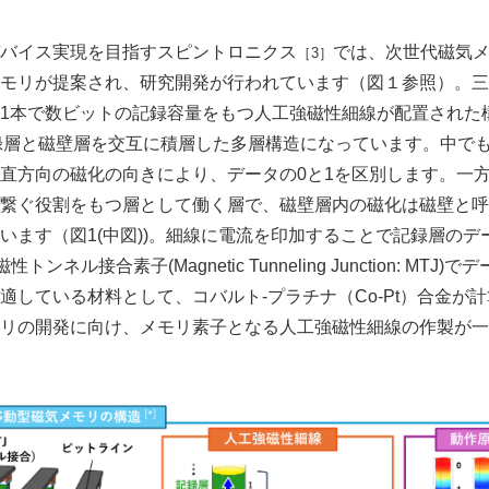
】
バイス実現を目指すスピントロニクス
では、次世代磁気
［3］
モリが提案され、研究開発が行われています（図１参照）。三
1本で数ビットの記録容量をもつ人工強磁性細線が配置された
記録層と磁壁層を交互に積層した多層構造になっています。中で
直方向の磁化の向きにより、データの0と1を区別します。一
繋ぐ役割をもつ層として働く層で、磁壁層内の磁化は磁壁と呼
います（図1(中図))。細線に電流を印加することで記録層のデ
ンネル接合素子(Magnetic Tunneling Junction: MT
適している材料として、コバルト-プラチナ（Co-Pt）合金が
リの開発に向け、メモリ素子となる人工強磁性細線の作製が一