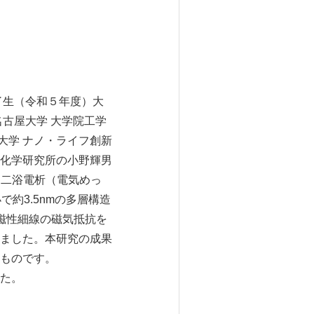
了生（令和５年度）大
古屋大学 大学院工学
大学 ナノ・ライフ創新
 化学研究所の小野輝男
を二浴電析（電気めっ
約3.5nmの多層構造
磁性細線の磁気抵抗を
ました。本研究の成果
ものです。
した。