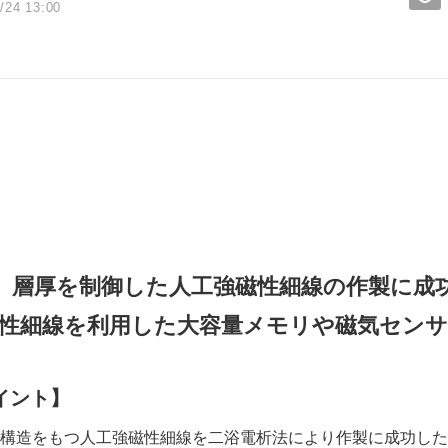
/24 13:00
層厚を制御した人工強磁性細線の作製に成
性細線を利用した大容量メモリや磁気センサ
イント】
構造をもつ人工強磁性細線を二浴電析法により作製に成功した