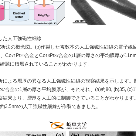
した人工強磁性細線
浴電析法の概念図。(b)作製した複数本の人工強磁性細線の電子
、Co
Pt
合金とCo
Pt
合金の1層の厚さの平均膜厚が11nm
71
29
13
87
綺麗に積層されていることがわかります。
による層厚の異なる人工強磁性細線の観察結果を示します。図3(a
t
合金の1層の厚さ平均膜厚が、それぞれ、(a)約80, (b)35, (c)17
87
察結果より、層厚を人工的に制御できていることがわかります。さ
約3.5nmの人工強磁性細線が作製できました。