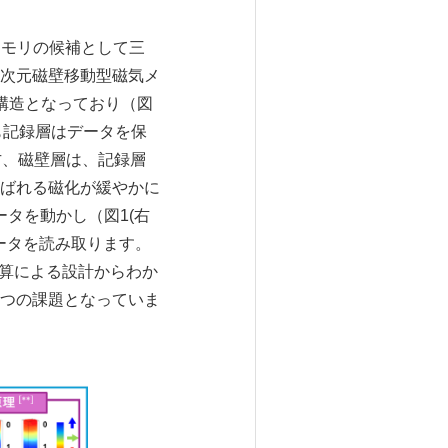
メモリの候補として三
次元磁壁移動型磁気メ
構造となっており（図
も記録層はデータを保
方、磁壁層は、記録層
ばれる磁化が緩やかに
ータを動かし（図1(右
J)でデータを読み取ります。
計算による設計からわか
つの課題となっていま