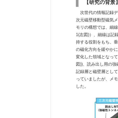
【研究の背景
次世代の情報記録デ
次元磁壁移動型磁気メ
モリの構想では、細線
1(左図)）、細線は
持する役割をもち、垂
の磁化方向を緩やかに
変化した領域となって
図))、読み出し用の強磁性ト
記録層と磁壁層として
っていましたが、メモ
した。