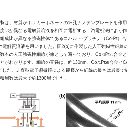
English
製は、材質がポリカーボネートの細孔ナノテンプレートを作用
度比が異なる電解質溶液を相互に電析する二浴電析法により作製
組成比が異なる強磁性体であるコバルト-プラチナ（Co-Pt）
の電解質溶液を用いました。図2(b)に作製した人工強磁性細線
数本の人工強磁性細線が像として写っており、Co
Pt
合金と
71
29
とがわかります。細線の直径は、約130nm、Co
Pt
合金とC
71
29
mでした。走査型電子顕微鏡による観察から細線の長さは最長で約
積層数は最大で約1300層でした。