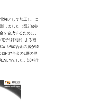
電極として加工し、コ
しました（図2(a)参
合金を合成するために、
の電子線回折による観
Co
Pt
合金の層が綺
13
87
o
Pt
合金の1層の厚
13
87
19μmでした。試料作