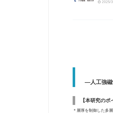
2025/3
―
人工強磁
【本研究のポ
＊層厚を制御した多層