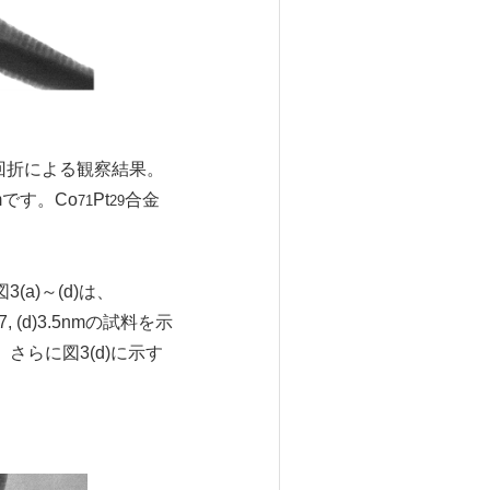
線回折による観察結果。
です。Co
Pt
合金
71
29
)～(d)は、
, (d)3.5nmの試料を示
らに図3(d)に示す