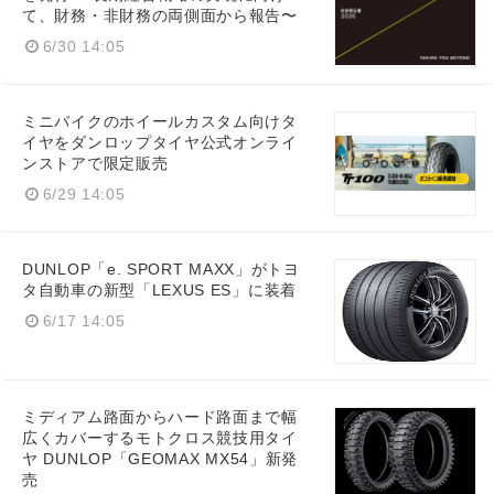
て、財務・非財務の両側面から報告〜
6/30 14:05
ミニバイクのホイールカスタム向けタ
イヤをダンロップタイヤ公式オンライ
ンストアで限定販売
6/29 14:05
DUNLOP「e. SPORT MAXX」がトヨ
タ自動車の新型「LEXUS ES」に装着
6/17 14:05
ミディアム路面からハード路面まで幅
広くカバーするモトクロス競技用タイ
ヤ DUNLOP「GEOMAX MX54」新発
売