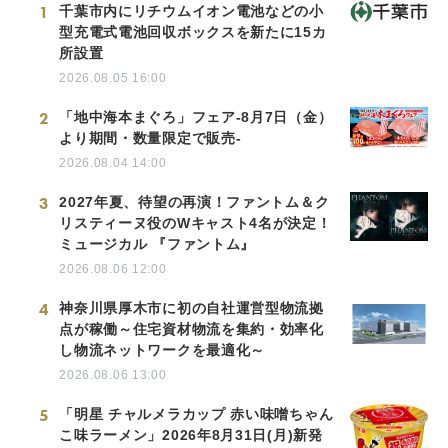
1
千葉市内にリチウムイオン電池などの小
型充電式電池回収ボックスを新たに15カ
所設置
2026.08.05 16:00
2
「地中海本まぐろ」フェア-8月7日（金）
より期間・数量限定で販売-
2026.08.04 14:00
3
2027年夏、待望の再演！ファントム＆ク
リスティーヌ役のWキャスト4名が決定！
ミュージカル 『ファントム』
2026.08.06 12:00
4
神奈川県厚木市に初の自社運営型物流拠
点が稼働～住宅資材物流を集約・効率化
し物流ネットワークを最適化～
2026.08.06 13:00
5
「明星 チャルメラカップ 赤い味噌ちゃん
こ味ラーメン」2026年8月31日(月)新発