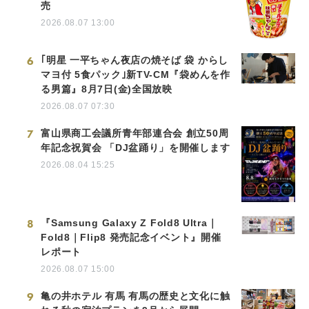
売
2026.08.07 13:00
6
｢明星 一平ちゃん夜店の焼そば 袋 からし
マヨ付 5食パック｣新TV-CM『袋めんを作
る男篇』8月7日(金)全国放映
2026.08.07 07:30
7
富山県商工会議所青年部連合会 創立50周
年記念祝賀会 「DJ盆踊り」を開催します
2026.08.04 15:25
8
『Samsung Galaxy Z Fold8 Ultra｜
Fold8｜Flip8 発売記念イベント』開催
レポート
2026.08.07 15:00
9
亀の井ホテル 有馬 有馬の歴史と文化に触