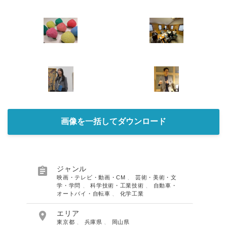
画像を一括してダウンロード

ジャンル
映画・テレビ・動画・CM
、
芸術・美術・文
学・学問
、
科学技術・工業技術
、
自動車・
オートバイ・自転車
、
化学工業

エリア
東京都
、
兵庫県
、
岡山県