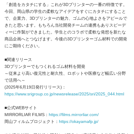
「創造をカタチにする」これが3Dプリンターの一番の特徴です。
今回、岡山県の学生の柔軟なアイデアをすぐにカタチにすること
で、企業力、3Dプリンターの魅力、ゴムの心地よさをアピールで
きたと思います。もちろん当社開発チームの連携もありスピーデ
ィーに作製ができました。学生とのコラボで柔軟な発想を新たな
商品企画へとつなげます。今後の3Dプリンターゴム材料での開発
にご期待ください。
■関連リリース
3Dプリンターでもつくれるゴム材料を開発
～従来より高い復元性と耐久性、ロボットや医療など幅広い分野
で活用へ～
(2025年6月19日発行リリース)：
https://www.srigroup.co.jp/newsrelease/2025/sri/2025_044.html
■公式WEBサイト
MIRRORLIAR FILMS：
https://films.mirrorliar.com/
岡山フィルムプロジェクト：
https://okayamafp.jp/