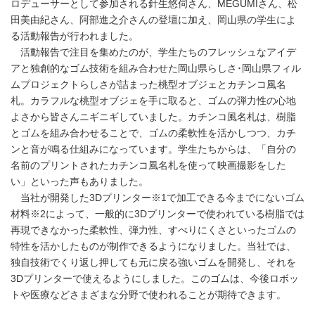
ロデューサーとして参加される針生悠伺さん、MEGUMIさん、松
田美由紀さん、阿部進之介さんの登壇に加え、岡山県の学生によ
る活動報告が行われました。
活動報告で注目を集めたのが、学生たちのフレッシュなアイデ
アと独創的なゴム技術を組み合わせた岡山県らしさ･岡山県フィル
ムプロジェクトらしさが詰まった桃型オブジェとカチンコ風名
札。カラフルな桃型オブジェを手に取ると、ゴムの弾力性の心地
よさから皆さんニギニギしていました。カチンコ風名札は、樹脂
とゴムを組み合わせることで、ゴムの柔軟性を活かしつつ、カチ
ンと音が鳴る仕組みになっています。学生たちからは、「自分の
名前のプリントされたカチンコ風名札を使って映画撮影をした
い」といった声もありました。
当社が開発した3Dプリンター※1で加工できる今までにないゴム
材料※2によって、一般的に3Dプリンターで使われている樹脂では
再現できなかった柔軟性、弾力性、すべりにくさといったゴムの
特性を活かしたものが制作できるようになりました。当社では、
独自技術でくり返し押しても元に戻る強いゴムを開発し、それを
3Dプリンターで使えるようにしました。このゴムは、今後ロボッ
トや医療などさまざまな分野で使われることが期待できます。