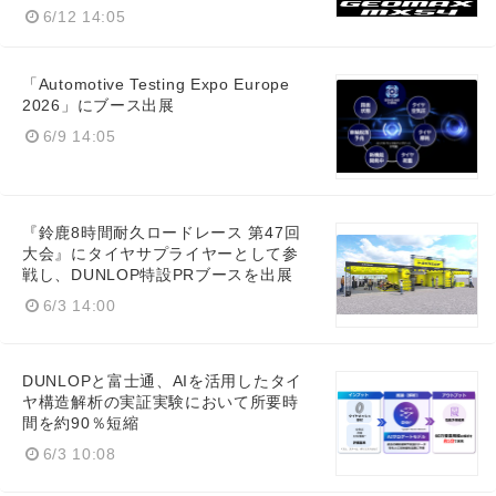
6/12 14:05
「Automotive Testing Expo Europe
2026」にブース出展
6/9 14:05
『鈴鹿8時間耐久ロードレース 第47回
大会』にタイヤサプライヤーとして参
戦し、DUNLOP特設PRブースを出展
6/3 14:00
DUNLOPと富士通、AIを活用したタイ
ヤ構造解析の実証実験において所要時
間を約90％短縮
6/3 10:08