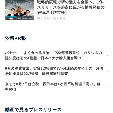
戦略的広報で堺の魅力を全国へ。プレ
スリリースを起点に広がる情報発信の
好循環【堺市様】
導入事例一覧を見る
汐留PR塾
バナナ、「よく食べる果物」で22年連続首位 カリウムの
認知度は初の4割超 日本バナナ輸入組合調べ
6月の消費支出、実質3.3%減で7か月連続のマイナス 冷暖
房用器具は22.7%減 総務省家計調査
きょう8月7日は立秋 西日本は1か月平均気温「高い」確
率60％
動画で見るプレスリリース