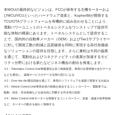
本MOUの最終的なビジョンは、FCCが保有する主機モーターおよ
びMCU/VCUといったハードウェア資産と、KopherBitが開発する
TCU/OTAプラットフォームを有機的に組み合わせることにより、
電動パワーユニットのトータルシステムをワンストップで提供可
能な体制の構築にあります。トータルシステムとして提供するこ
とで、国内外の自動車メーカー（OEM）およびTier1サプライヤー
に対して開発工数の削減と品質確保を同時に実現する高付加価値
なソリューションの提供を目指します。さらに兼松は今回の協業
を通じて、電動化およびコネクティビティの進展が加速するモビ
リティ分野における新たなビジネス機会の創出を推進します。
※1：Telematics Control Unit/車載通信を担う制御装置。車両の位置情報や走行データ
などを通信し、遠隔サービスやデータ活用の窓口になる
※2：Over-the-Air/通信回線を通じて、車両のソフトウェアを遠隔で更新する仕組み
※3：Vehicle Control Unit/車両全体の制御を統合するコントローラー。電動車では、
駆動・回生・安全制御などを総合的に判断する司令塔の役割
※4：Motor Control Unit/モーターを制御するコントローラー。加速・減速や効率制御
など、モーターの動きを細かく制御する