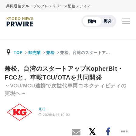
共同通信グループのプレスリリース配信メディア
KYODO NEWS
海外
国内
PRWIRE
TOP
卸売業
兼松
兼松、台湾のスタートア…
兼松、台湾のスタートアップKopherBit・
FCCと、車載TCU/OTAを共同開発
～VCU/MCU連携で次世代車両コネクティビティの
実現へ～
兼松
2026/4/15 10:00