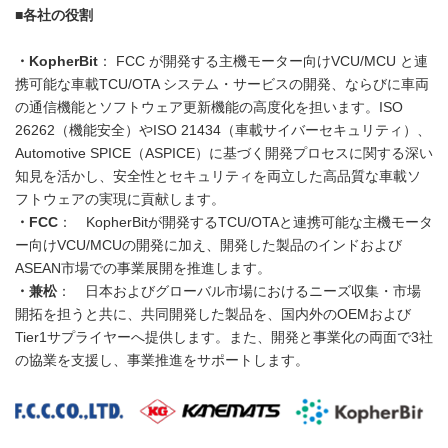
■各社の役割
・KopherBit
： FCC が開発する主機モーター向けVCU/MCU と連
携可能な車載TCU/OTA システム・サービスの開発、ならびに車両
の通信機能とソフトウェア更新機能の高度化を担います。ISO
26262（機能安全）やISO 21434（車載サイバーセキュリティ）、
Automotive SPICE（ASPICE）に基づく開発プロセスに関する深い
知見を活かし、安全性とセキュリティを両立した高品質な車載ソ
フトウェアの実現に貢献します。
・FCC
： KopherBitが開発するTCU/OTAと連携可能な主機モータ
ー向けVCU/MCUの開発に加え、開発した製品のインドおよび
ASEAN市場での事業展開を推進します。
・兼松
： 日本およびグローバル市場におけるニーズ収集・市場
開拓を担うと共に、共同開発した製品を、国内外のOEMおよび
Tier1サプライヤーへ提供します。また、開発と事業化の両面で3社
の協業を支援し、事業推進をサポートします。