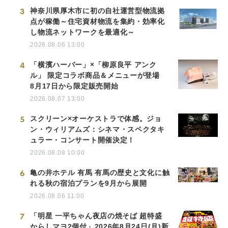
3
神奈川県厚木市に初の自社運営型物流拠
点が稼働～住宅資材物流を集約・効率化
し物流ネットワークを最適化～
2026.08.06 13:00
4
「横濱ハーバー」×「柳原良平 アンク
ル」 限定コラボ商品＆メニューが登場
8月17日から限定販売開始
2026.08.07 13:00
5
スクリーン×オーケストラで体感。ジョ
ン・ウィリアムズ：シネマ・スペクタキ
ュラー・コンサート開催決定！
2026.08.08 10:00
6
亀の井ホテル 有馬 有馬の歴史と文化に触
れる秋の宿泊プランを9月から展開
2026.08.06 11:00
7
「明星 一平ちゃん夜店の焼そば 超特盛
からしマヨ2個付」2026年8月24日(月)新