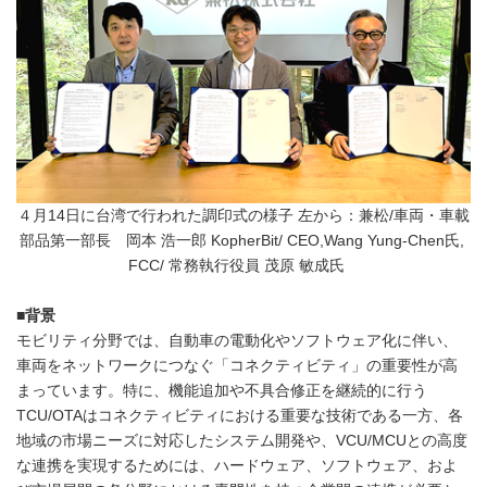
４月14日に台湾で行われた調印式の様子 左から：兼松/車両・車載
部品第一部長 岡本 浩一郎 KopherBit/ CEO,Wang Yung-Chen氏,
FCC/ 常務執行役員 茂原 敏成氏
■背景
モビリティ分野では、自動車の電動化やソフトウェア化に伴い、
車両をネットワークにつなぐ「コネクティビティ」の重要性が高
まっています。特に、機能追加や不具合修正を継続的に行う
TCU/OTAはコネクティビティにおける重要な技術である一方、各
地域の市場ニーズに対応したシステム開発や、VCU/MCUとの高度
な連携を実現するためには、ハードウェア、ソフトウェア、およ