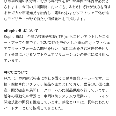
び市場展開の各分野における専門性を持つ企業間の連携が必要と
されます。今回の共同開発においても、3社それぞれが強みを有す
る技術力や市場知見を融合し、電動化およびソフトウェア化が進
むモビリティ分野で新たな価値創出を目指します。
■KopherBitについて
KopherBitは、台湾の技術研究院(ITRI)からスピンアウトしたスタ
ートアップ企業です。TCU/OTAを中心とした車両向けソフトウェ
アプラットフォームの開発を行い、電動車両を含む次世代モビリ
ティ分野におけるソフトウェアソリューションの提供に取り組ん
でいます。
■FCCについて
FCCは、静岡県浜松市に本社を置く自動車部品メーカーです。二
輪・四輪車向けクラッチ製品を主力としており、世界10か国に生
産・開発拠点を展開し、グローバルに製品供給を行っています。
近年の電動化を背景に、車両制御システムや電動パワートレイン
関連技術の開発も推進しています。兼松とFCCは、長年にわたり
パートナーとして協業してきました。