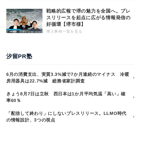
戦略的広報で堺の魅力を全国へ。プレ
スリリースを起点に広がる情報発信の
好循環【堺市様】
導入事例一覧を見る
汐留PR塾
6月の消費支出、実質3.3%減で7か月連続のマイナス 冷暖
房用器具は22.7%減 総務省家計調査
きょう8月7日は立秋 西日本は1か月平均気温「高い」確
率60％
「配信して終わり」にしないプレスリリース。LLMO時代
の情報設計、3つの視点