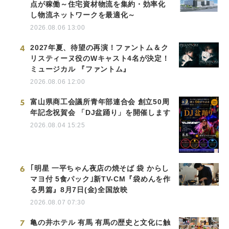
点が稼働～住宅資材物流を集約・効率化
し物流ネットワークを最適化～
2026.08.06 13:00
4
2027年夏、待望の再演！ファントム＆ク
リスティーヌ役のWキャスト4名が決定！
ミュージカル 『ファントム』
2026.08.06 12:00
5
富山県商工会議所青年部連合会 創立50周
年記念祝賀会 「DJ盆踊り」を開催します
2026.08.04 15:25
6
｢明星 一平ちゃん夜店の焼そば 袋 からし
マヨ付 5食パック｣新TV-CM『袋めんを作
る男篇』8月7日(金)全国放映
2026.08.07 07:30
7
亀の井ホテル 有馬 有馬の歴史と文化に触