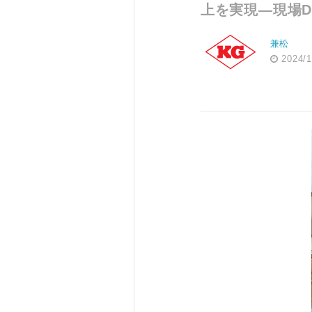
上を実現―現場D
兼松
2024/1