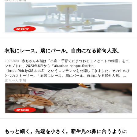
衣装にレース。扇にパール。自由になる節句人形。
2026/6/4
- 赤ちゃん本舗は「出産・子育てにまつわるモノとコトの物語」をコ
ンセプトに、2023年6月から『akachan honpo+Stories』
（https://bit.ly/3SdupLZ）というコンテンツを公開してきました。その中のひ
とつのストーリー。「衣装にレース。扇にパール。自由になる節句人形。…
赤ちゃん本舗
もっと細く。先端を小さく。新生児の鼻に合うように