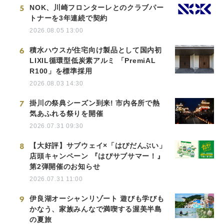
5
NOK、川崎フロンターレとのクラブパー
トナーを3年連続で契約
2026.08.05 13:00
6
積水ハウスが住宅向け製品として国内初
LIXIL循環型低炭素アルミ 「PremiAL
R100」を標準採用
2026.08.03 14:30
7
掛川の祭典シーズン到来! 市内各所で熱
気あふれる祭りを開催
2026.07.31 09:30
8
【大好評】サブウェイ×「はぴだんぶい」
店頭キャンペーン 『はぴサブサマー！』
第2弾開催のお知らせ
2026.07.31 11:00
9
伊良湖オーシャンリゾート 遊びも学びも
かなう、家族みんなで満喫する渥美半島
の夏旅