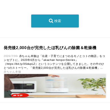
検索
発売後2,000台が完売したほ乳びんの除菌＆乾燥機
2026/7/30
- 赤ちゃん本舗は「出産・子育てにまつわるモノとコトの物語」をコ
ンセプトに、2023年6月から『akachan honpo+Stories』
（https://bit.ly/3SdupLZ）というコンテンツを公開してきました。その中のひ
とつのストーリー。「発売後2,000台が完売したほ乳びんの除菌＆乾燥機」…
赤ちゃん本舗