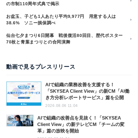
の市制110周年式典で掲示
お盆玉、子ども1人あたり平均9,977円 用意する人は
38.6% ソニー損保調べ
仙台七夕まつり6日開幕 戦後復活80回目、歴代ポスター
70枚と青葉まつりとの合同演舞
動画で見るプレスリリース
AIで組織の業務改善を支援する！
「SKYSEA Client View」の新CM「AI働
き方分析レポートサービス」篇を公開
2026.08.06 11:04
AIで組織の改善点を見抜く！「SKYSEA
Client View」の新テレビCM「チームの変
革」篇の放映を開始