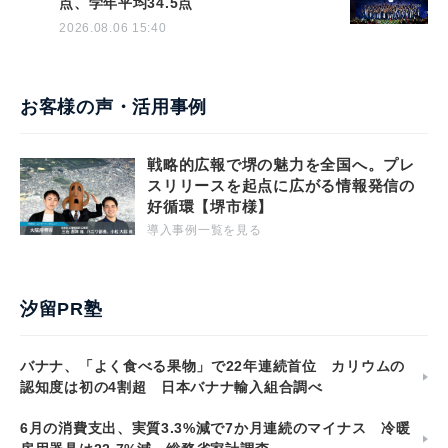
点、学年平均34.5点
2026.08.06 15:40
お客様の声・活用事例
戦略的広報で堺の魅力を全国へ。プレ
スリリースを起点に広がる情報発信の
好循環【堺市様】
導入事例一覧を見る
汐留PR塾
バナナ、「よく食べる果物」で22年連続首位 カリウムの
認知度は初の4割超 日本バナナ輸入組合調べ
6月の消費支出、実質3.3%減で7か月連続のマイナス 冷暖