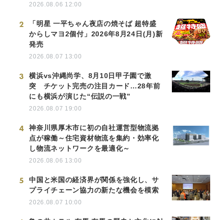
2026.08.06 12:00
2
「明星 一平ちゃん夜店の焼そば 超特盛
からしマヨ2個付」2026年8月24日(月)新
発売
2026.08.07 13:00
3
横浜vs沖縄尚学、8月10日甲子園で激
突 チケット完売の注目カード…28年前
にも横浜が演じた“伝説の一戦”
2026.08.07 19:00
4
神奈川県厚木市に初の自社運営型物流拠
点が稼働～住宅資材物流を集約・効率化
し物流ネットワークを最適化～
2026.08.06 13:00
5
中国と米国の経済界が関係を強化し、サ
プライチェーン協力の新たな機会を模索
2026.08.07 10:00