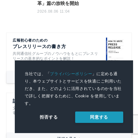
革」篇の放映を開始
2026.08.06 11:04
広報初心者のための
プレスリリースの書き方
共同通信社グループのノウハウをもとにプレスリ
リースの基本的なポイントを解説！
当社では、「
プライバシーポリシー
」に定める通
詳細を見る
り、本ウェブサイトとサービスを快適にご利用いた
だき、また、どのように活用されているのかを当社
で詳しく把握するために、Cookie を使用していま
記者ハンドブック第14版
す。
文書を書くすべての人におすすめです！
電子書籍も発売中！
同意する
拒否する