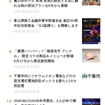
6
亀の井ホテル 有馬 有馬の歴史と文化に触
れる秋の宿泊プランを9月から展開
2026.08.06 11:00
7
富山県商工会議所青年部連合会 創立50周
年記念祝賀会 「DJ盆踊り」を開催します
2026.08.04 15:25
8
「横濱ハーバー」×「柳原良平 アンク
ル」 限定コラボ商品＆メニューが登場
8月17日から限定販売開始
2026.08.07 13:00
9
千葉市内にリチウムイオン電池などの小
型充電式電池回収ボックスを新たに15カ
所設置
2026.08.05 16:00
10
ISHCMCの2026年卒業生、2人がIBで満