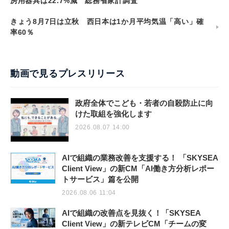
房用器具は22.7%減 総務省家計調査
きょう8月7日は立秋 西日本は1か月平均気温「高い」確
率60％
動画で見るプレスリリース
政府全体でこども・若者の自殺防止に向
けた取組を強化します
2026.08.07 14:00
AIで組織の業務改善を支援する！ 「SKYSEA
Client View」の新CM「AI働き方分析レポー
トサービス」篇を公開
2026.08.06 11:04
AIで組織の改善点を見抜く！「SKYSEA
Client View」の新テレビCM「チームの変