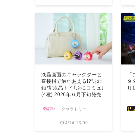
液晶画面のキャラクターと
「
直接指で触れあえる!?“ぷに
９
触感”液晶トイ｢ぷにコミュ｣
月
(4種) 2026年６月下旬発売
タカラトミー
4/14 13:00