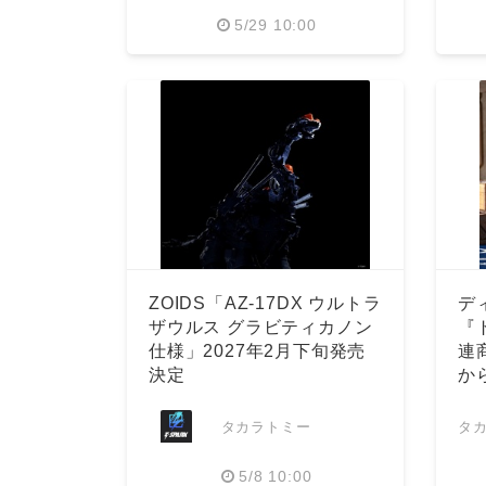
5/29 10:00
ZOIDS「AZ-17DX ウルトラ
デ
ザウルス グラビティカノン
『
仕様」2027年2月下旬発売
連商
決定
か
タカラトミー
タ
5/8 10:00