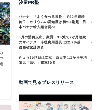
汐留PR塾
バナナ、「よく食べる果物」で22年連続
首位 カリウムの認知度は初の4割超 日
本バナナ輸入組合調べ
6月の消費支出、実質3.3%減で7か月連続
のマイナス 冷暖房用器具は22.7%減
総務省家計調査
の
きょう8月7日は立秋 西日本は1か月平均
マ
気温「高い」確率60％
施
動画で見るプレスリリース