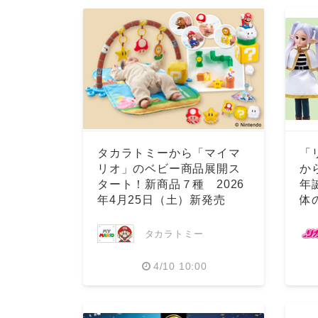
タカラトミーから「マイマ
「
リオ」のベビー商品展開ス
か
タート！新商品７種 2026
年
年4月25日（土）新発売
体
人
タカラトミー
4/10 10:00