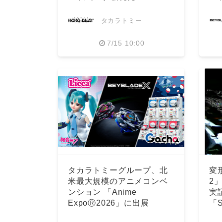
タカラトミー
7/15 10:00
タカラトミーグループ、北
変
米最大規模のアニメコンベ
2」
ンション 「Anime
実
ExpoⓇ2026」に出展
「S
採