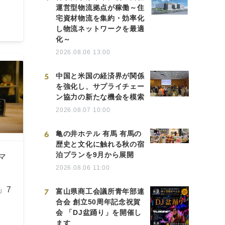
運営型物流拠点が稼働～住
宅資材物流を集約・効率化
し物流ネットワークを最適
化～
2026.08.06 13:00
5
中国と米国の経済界が関係
を強化し、サプライチェー
ン協力の新たな機会を模索
2026.08.07 10:00
6
亀の井ホテル 有馬 有馬の
歴史と文化に触れる秋の宿
泊プランを9月から展開
マ
2026.08.06 11:00
E
n」7
7
富山県商工会議所青年部連
合会 創立50周年記念祝賀
会 「DJ盆踊り」を開催し
ます