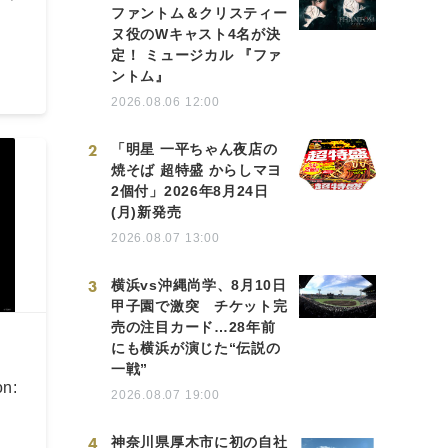
ファントム＆クリスティー
ヌ役のWキャスト4名が決
定！ ミュージカル 『ファ
ントム』
2026.08.06 12:00
2
「明星 一平ちゃん夜店の
焼そば 超特盛 からしマヨ
2個付」2026年8月24日
(月)新発売
2026.08.07 13:00
3
横浜vs沖縄尚学、8月10日
甲子園で激突 チケット完
売の注目カード…28年前
にも横浜が演じた“伝説の
一戦”
on:
2026.08.07 19:00
4
神奈川県厚木市に初の自社