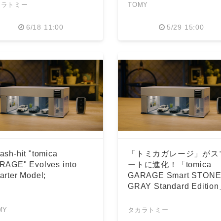
カラトミー
TOMY
6/18 11:00
5/29 15:00
Japanese
sh-hit "tomica
「トミカガレージ」がス
RAGE" Evolves into
ートに進化！「tomica
rter Model;
GARAGE Smart STON
GRAY Standard Editio
月中旬発売
MY
タカラトミー