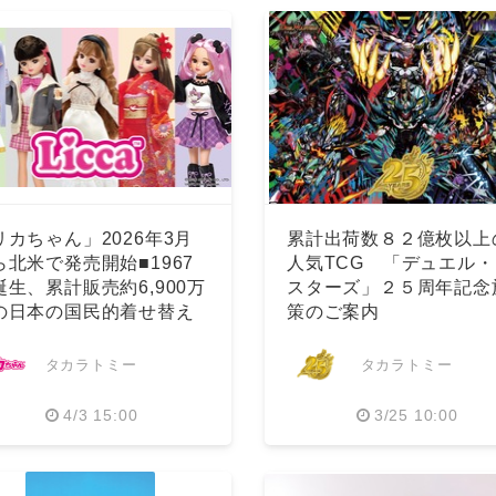
リカちゃん」2026年3月
累計出荷数８２億枚以上
ら北米で発売開始■1967
人気TCG 「デュエル・
誕生、累計販売約6,900万
スターズ」２５周年記念
の日本の国民的着せ替え
策のご案内
形
タカラトミー
タカラトミー
4/3 15:00
3/25 10:00