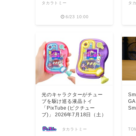
タカラトミー
タ
6/23 10:00
光のキャラクターがチュー
Sma
ブを駆け巡る液晶トイ
GA
「PixTube (ピクチュー
Sma
ブ)」 2026年7月18日（土）
発売
タカラトミー
TO