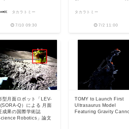
展
タカラトミー
タカラトミー
7/10 09:30
7/2 11:00
形型月面ロボット「LEV-
TOMY to Launch First
(SORA-Q）による 月面
Ultrasaurus Model
証成果の国際学術誌
Featuring Gravity Cann
cience Robotics」論文
択