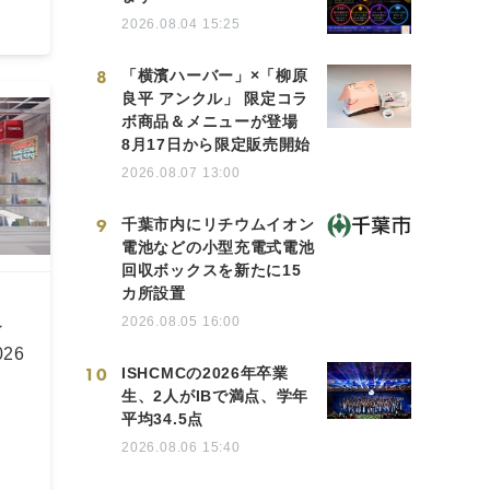
2026.08.04 15:25
8
「横濱ハーバー」×「柳原
良平 アンクル」 限定コラ
ボ商品＆メニューが登場
8月17日から限定販売開始
2026.08.07 13:00
9
千葉市内にリチウムイオン
電池などの小型充電式電池
回収ボックスを新たに15
カ所設置
2026.08.05 16:00
ィ
26
10
ISHCMCの2026年卒業
生、2人がIBで満点、学年
平均34.5点
2026.08.06 15:40