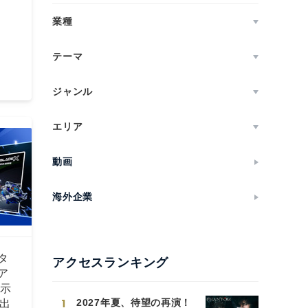
月
業種
テーマ
ジャンル
エリア
動画
海外企業
タ
アクセスランキング
ア
展示
1
2027年夏、待望の再演！
初出