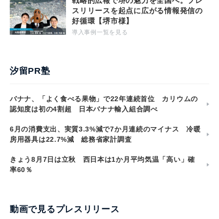
戦略的広報で堺の魅力を全国へ。プレ
スリリースを起点に広がる情報発信の
好循環【堺市様】
導入事例一覧を見る
汐留PR塾
バナナ、「よく食べる果物」で22年連続首位 カリウムの
認知度は初の4割超 日本バナナ輸入組合調べ
6月の消費支出、実質3.3%減で7か月連続のマイナス 冷暖
房用器具は22.7%減 総務省家計調査
きょう8月7日は立秋 西日本は1か月平均気温「高い」確
率60％
動画で見るプレスリリース