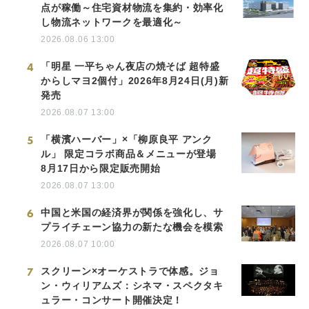
点が稼働～住宅資材物流を集約・効率化
し物流ネットワークを最適化～
2026.08.06 13:00
4
「明星 一平ちゃん夜店の焼そば 超特盛
からしマヨ2個付」2026年8月24日(月)新
発売
2026.08.07 13:00
5
「横濱ハーバー」×「柳原良平 アンク
ル」 限定コラボ商品＆メニューが登場
8月17日から限定販売開始
2026.08.07 13:00
6
中国と米国の経済界が関係を強化し、サ
プライチェーン協力の新たな機会を模索
2026.08.07 10:00
7
スクリーン×オーケストラで体感。ジョ
ン・ウィリアムズ：シネマ・スペクタキ
ュラー・コンサート開催決定！