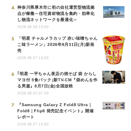
4
神奈川県厚木市に初の自社運営型物流拠
点が稼働～住宅資材物流を集約・効率化
し物流ネットワークを最適化～
2026.08.06 13:00
5
「明星 チャルメラカップ 赤い味噌ちゃん
こ味ラーメン」2026年8月31日(月)新発
売
2026.08.07 13:00
6
｢明星 一平ちゃん夜店の焼そば 袋 からし
マヨ付 5食パック｣新TV-CM『袋めんを作
る男篇』8月7日(金)全国放映
2026.08.07 07:30
7
『Samsung Galaxy Z Fold8 Ultra｜
Fold8｜Flip8 発売記念イベント』開催
レポート
2026.08.07 15:00