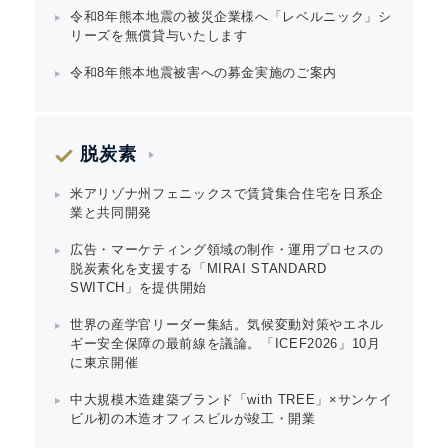
令和8年熊本地震の被災企業様へ「レベルニック」シ
リーズを無償貸与いたします
令和8年熊本地震被害への募金実施のご案内
脱炭素
米アリゾナ州フェニックスで賃貸集合住宅を日系企
業と共同開発
広告・マーケティング領域の制作・運用プロセスの
脱炭素化を支援する「MIRAI STANDARD
SWITCH」を提供開始
世界の産学官リーダー集結。気候変動対策やエネル
ギー安全保障の最前線を議論。「ICEF2026」10月
に東京開催
中大規模木造建築ブランド「with TREE」×サンケイ
ビル初の木造オフィスビルが竣工・開業