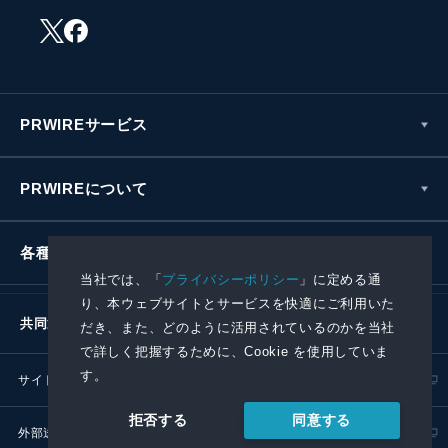
PRWIREサービス
PRWIREについて
各種お問い合わせ
当社では、「
プライバシーポリシー
」に定める通
り、本ウェブサイトとサービスを快適にご利用いた
共同通信社グループ
だき、また、どのように活用されているのかを当社
で詳しく把握するために、Cookie を使用していま
す。
サイトポリシー
プライバシーポリシー
同意する
拒否する
外部送信ポリシー
プレスリリース取扱基準