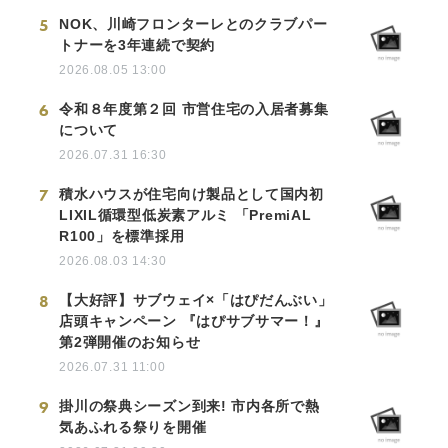
5
NOK、川崎フロンターレとのクラブパー
トナーを3年連続で契約
2026.08.05 13:00
6
令和８年度第２回 市営住宅の入居者募集
について
2026.07.31 16:30
7
積水ハウスが住宅向け製品として国内初
LIXIL循環型低炭素アルミ 「PremiAL
R100」を標準採用
2026.08.03 14:30
8
【大好評】サブウェイ×「はぴだんぶい」
店頭キャンペーン 『はぴサブサマー！』
第2弾開催のお知らせ
2026.07.31 11:00
9
掛川の祭典シーズン到来! 市内各所で熱
気あふれる祭りを開催