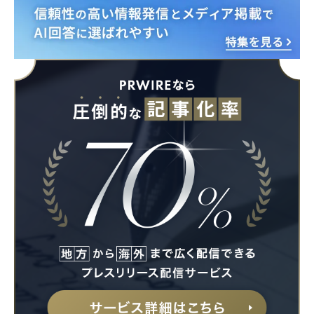
Japanese
English