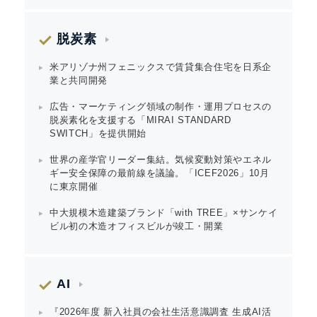
脱炭素
米アリゾナ州フェニックスで賃貸集合住宅を日系企
業と共同開発
広告・マーケティング領域の制作・運用プロセスの
脱炭素化を支援する「MIRAI STANDARD
SWITCH」を提供開始
世界の産学官リーダー集結。気候変動対策やエネル
ギー安全保障の最前線を議論。「ICEF2026」10月
に東京開催
中大規模木造建築ブランド「with TREE」×サンケイ
ビル初の木造オフィスビルが竣工・開業
AI
『2026年度 新入社員の会社生活意識調査 生成AI活