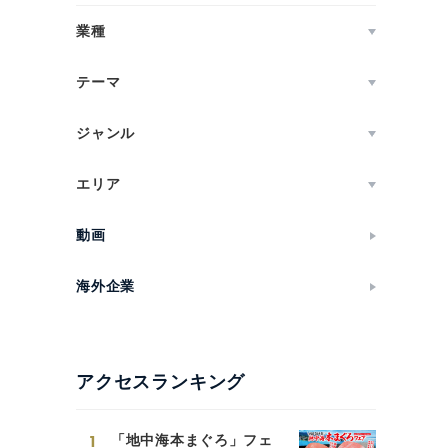
業種
テーマ
ジャンル
エリア
動画
海外企業
アクセスランキング
1
「地中海本まぐろ」フェ