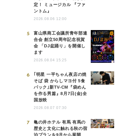
定！ ミュージカル 『ファ
ントム』
2026.08.06 12:00
5
富山県商工会議所青年部連
合会 創立50周年記念祝賀
会 「DJ盆踊り」を開催し
ます
2026.08.04 15:25
6
｢明星 一平ちゃん夜店の焼
そば 袋 からしマヨ付 5食
パック｣新TV-CM『袋めん
を作る男篇』8月7日(金)全
国放映
2026.08.07 07:30
7
亀の井ホテル 有馬 有馬の
歴史と文化に触れる秋の宿
泊プランを9月から展開