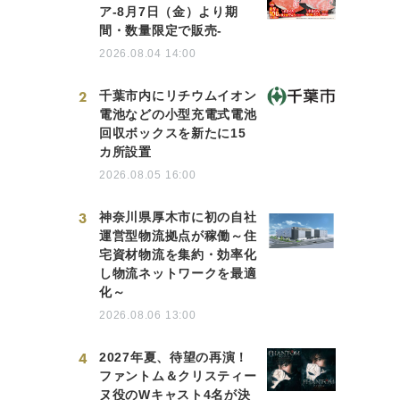
ア-8月7日（金）より期
間・数量限定で販売-
2026.08.04 14:00
2
千葉市内にリチウムイオン
電池などの小型充電式電池
回収ボックスを新たに15
カ所設置
2026.08.05 16:00
3
神奈川県厚木市に初の自社
運営型物流拠点が稼働～住
宅資材物流を集約・効率化
し物流ネットワークを最適
化～
2026.08.06 13:00
4
2027年夏、待望の再演！
ファントム＆クリスティー
ヌ役のWキャスト4名が決