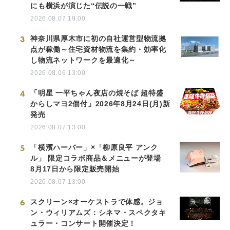
にも横浜が演じた“伝説の一戦”
2026.08.07 19:00
3
神奈川県厚木市に初の自社運営型物流拠
点が稼働～住宅資材物流を集約・効率化
し物流ネットワークを最適化～
2026.08.06 13:00
4
「明星 一平ちゃん夜店の焼そば 超特盛
からしマヨ2個付」2026年8月24日(月)新
発売
2026.08.07 13:00
5
「横濱ハーバー」×「柳原良平 アンク
ル」 限定コラボ商品＆メニューが登場
8月17日から限定販売開始
2026.08.07 13:00
6
スクリーン×オーケストラで体感。ジョ
ン・ウィリアムズ：シネマ・スペクタキ
ュラー・コンサート開催決定！