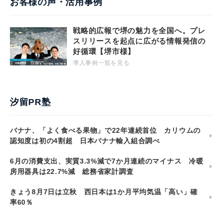
お客様の声・活用事例
戦略的広報で堺の魅力を全国へ。プレ
スリリースを起点に広がる情報発信の
好循環【堺市様】
導入事例一覧を見る
汐留PR塾
バナナ、「よく食べる果物」で22年連続首位 カリウムの
認知度は初の4割超 日本バナナ輸入組合調べ
6月の消費支出、実質3.3%減で7か月連続のマイナス 冷暖
房用器具は22.7%減 総務省家計調査
きょう8月7日は立秋 西日本は1か月平均気温「高い」確
率60％