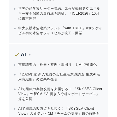
世界の産学官リーダー集結。気候変動対策やエネル
ギー安全保障の最前線を議論。「ICEF2026」10月
に東京開催
中大規模木造建築ブランド「with TREE」×サンケイ
ビル初の木造オフィスビルが竣工・開業
AI
市場調査の「検索・整理・深掘り」をAIで効率化
『2026年度 新入社員の会社生活意識調査 生成AI活
用意識編』の結果を発表
AIで組織の業務改善を支援する！ 「SKYSEA Client
View」の新CM「AI働き方分析レポートサービス」
篇を公開
AIで組織の改善点を見抜く！「SKYSEA Client
View」の新テレビCM「チームの変革」篇の放映を