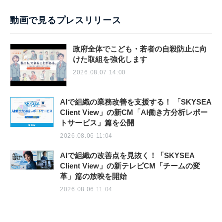
動画で見るプレスリリース
政府全体でこども・若者の自殺防止に向
けた取組を強化します
2026.08.07 14:00
AIで組織の業務改善を支援する！ 「SKYSEA
Client View」の新CM「AI働き方分析レポー
トサービス」篇を公開
2026.08.06 11:04
AIで組織の改善点を見抜く！「SKYSEA
Client View」の新テレビCM「チームの変
革」篇の放映を開始
2026.08.06 11:04