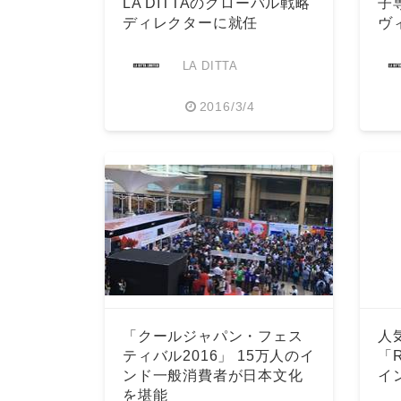
LA DITTAのグローバル戦略
子
ディレクターに就任
ヴ
LA DITTA
2016/3/4
「クールジャパン・フェス
人
ティバル2016」 15万人のイ
「
ンド一般消費者が日本文化
イ
を堪能