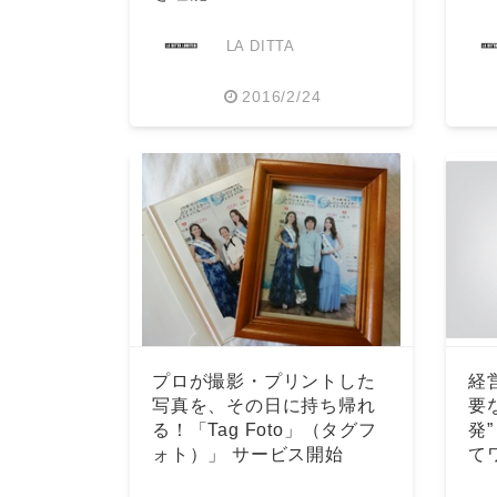
LA DITTA
2016/2/24
プロが撮影・プリントした
経
写真を、その日に持ち帰れ
要
る！「Tag Foto」（タグフ
発
ォト）」 サービス開始
て