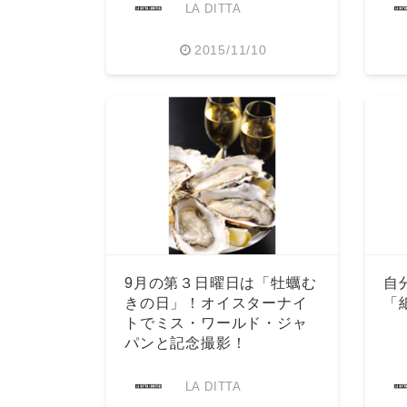
LA DITTA
2015/11/10
9月の第３日曜日は「牡蠣む
自
きの日」！オイスターナイ
「
トでミス・ワールド・ジャ
パンと記念撮影！
LA DITTA