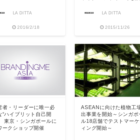
開始＞
LA DITTA
LA DITTA
2016/2/18
2015/11/26
営者・リーダーに唯一必
ASEANに向けた植物工
な“ハイブリット自己開
出事業を開始～シンガポ
” 東京・シンガポールに
ル18店舗でテストマーケ
ワークショップ開催
ィング開始～