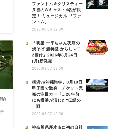
ファントム＆クリスティー
ヌ役のWキャスト4名が決
定！ ミュージカル 『ファ
ントム』
2026.08.06 12:00
2
「明星 一平ちゃん夜店の
焼そば 超特盛 からしマヨ
2個付」2026年8月24日
(月)新発売
2026.08.07 13:00
3
横浜vs沖縄尚学、8月10日
甲子園で激突 チケット完
売の注目カード…28年前
場輸
にも横浜が演じた“伝説の
ー
一戦”
テ
2026.08.07 19:00
4
神奈川県厚木市に初の自社