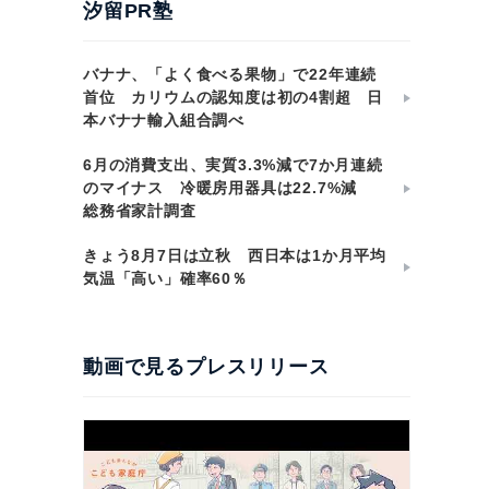
汐留PR塾
バナナ、「よく食べる果物」で22年連続
首位 カリウムの認知度は初の4割超 日
本バナナ輸入組合調べ
6月の消費支出、実質3.3%減で7か月連続
のマイナス 冷暖房用器具は22.7%減
総務省家計調査
きょう8月7日は立秋 西日本は1か月平均
気温「高い」確率60％
動画で見るプレスリリース