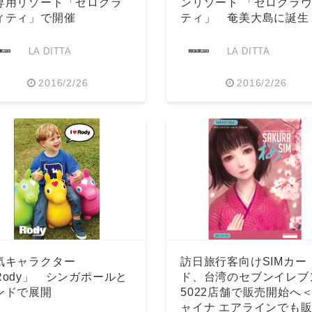
専用リゾート「ゼログラ
ンリゾート 「ゼログラ
ィティ」で開催
ティ」 奄美大島に誕生
LA DITTA
LA DITTA
2016/2/26
2016/2/26
気キャラクター
訪日旅行客向けSIMカー
Rody」 シンガポールと
ド、台湾のセブンイレブ
ンドで展開
5022店舗で販売開始へ
ャイナ エアラインでも