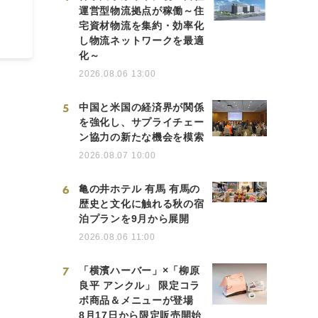
運営型物流拠点が稼働～住
宅資材物流を集約・効率化
し物流ネットワークを最適
化～
2026.08.06 13:00
5
中国と米国の経済界が関係
を強化し、サプライチェー
ン協力の新たな機会を模索
2026.08.07 10:00
6
亀の井ホテル 有馬 有馬の
歴史と文化に触れる秋の宿
泊プランを9月から展開
2026.08.06 11:00
7
「横濱ハーバー」×「柳原
良平 アンクル」 限定コラ
ボ商品＆メニューが登場
8月17日から限定販売開始