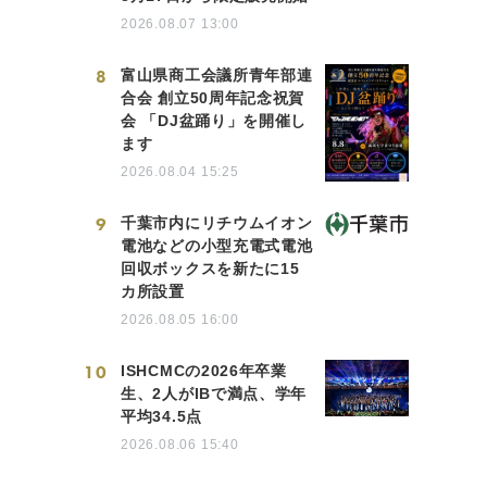
2026.08.07 13:00
8
富山県商工会議所青年部連
合会 創立50周年記念祝賀
会 「DJ盆踊り」を開催し
ます
2026.08.04 15:25
9
千葉市内にリチウムイオン
電池などの小型充電式電池
回収ボックスを新たに15
カ所設置
2026.08.05 16:00
10
ISHCMCの2026年卒業
生、2人がIBで満点、学年
平均34.5点
2026.08.06 15:40