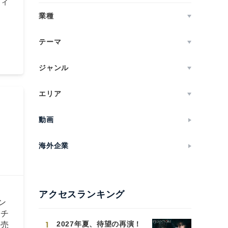
ヴィ
業種
テーマ
ジャンル
エリア
動画
海外企業
アクセスランキング
ン
＜チ
1
2027年夏、待望の再演！
販売