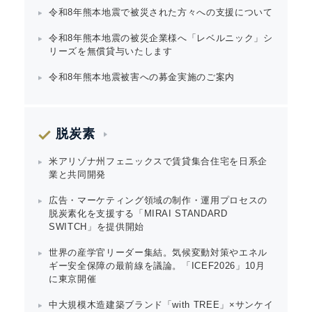
令和8年熊本地震で被災された方々への支援について
令和8年熊本地震の被災企業様へ「レベルニック」シ
リーズを無償貸与いたします
令和8年熊本地震被害への募金実施のご案内
脱炭素
米アリゾナ州フェニックスで賃貸集合住宅を日系企
業と共同開発
広告・マーケティング領域の制作・運用プロセスの
脱炭素化を支援する「MIRAI STANDARD
SWITCH」を提供開始
世界の産学官リーダー集結。気候変動対策やエネル
ギー安全保障の最前線を議論。「ICEF2026」10月
に東京開催
中大規模木造建築ブランド「with TREE」×サンケイ