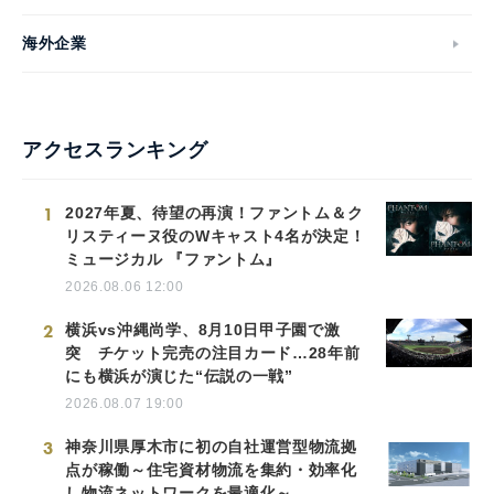
海外企業
アクセスランキング
1
2027年夏、待望の再演！ファントム＆ク
リスティーヌ役のWキャスト4名が決定！
ミュージカル 『ファントム』
2026.08.06 12:00
2
横浜vs沖縄尚学、8月10日甲子園で激
突 チケット完売の注目カード…28年前
にも横浜が演じた“伝説の一戦”
2026.08.07 19:00
3
神奈川県厚木市に初の自社運営型物流拠
点が稼働～住宅資材物流を集約・効率化
し物流ネットワークを最適化～