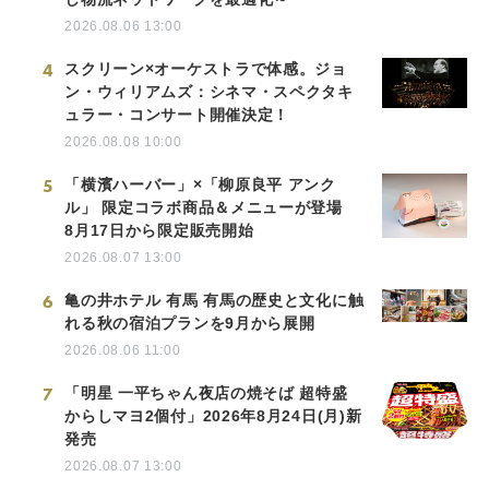
2026.08.06 13:00
4
スクリーン×オーケストラで体感。ジョ
ン・ウィリアムズ：シネマ・スペクタキ
ュラー・コンサート開催決定！
2026.08.08 10:00
5
「横濱ハーバー」×「柳原良平 アンク
ル」 限定コラボ商品＆メニューが登場
8月17日から限定販売開始
2026.08.07 13:00
6
亀の井ホテル 有馬 有馬の歴史と文化に触
れる秋の宿泊プランを9月から展開
2026.08.06 11:00
7
「明星 一平ちゃん夜店の焼そば 超特盛
からしマヨ2個付」2026年8月24日(月)新
発売
2026.08.07 13:00