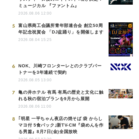
ミュージカル 『ファントム』
2026.08.06 12:00
5
富山県商工会議所青年部連合会 創立50周
年記念祝賀会 「DJ盆踊り」を開催します
2026.08.04 15:25
6
NOK、川崎フロンターレとのクラブパー
トナーを3年連続で契約
2026.08.05 13:00
7
亀の井ホテル 有馬 有馬の歴史と文化に触
れる秋の宿泊プランを9月から展開
2026.08.06 11:00
8
｢明星 一平ちゃん夜店の焼そば 袋 からし
マヨ付 5食パック｣新TV-CM『袋めんを作
る男篇』8月7日(金)全国放映