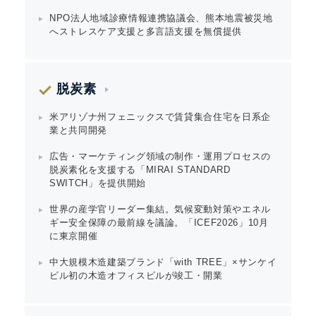
NPO法人地域診療情報連携協議会、熊本地震被災地
へストレスケア支援と多言語支援を無償提供
脱炭素
米アリゾナ州フェニックスで賃貸集合住宅を日系企
業と共同開発
広告・マーケティング領域の制作・運用プロセスの
脱炭素化を支援する「MIRAI STANDARD
SWITCH」を提供開始
世界の産学官リーダー集結。気候変動対策やエネル
ギー安全保障の最前線を議論。「ICEF2026」10月
に東京開催
中大規模木造建築ブランド「with TREE」×サンケイ
ビル初の木造オフィスビルが竣工・開業