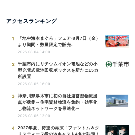
アクセスランキング
1
「地中海本まぐろ」フェア-8月7日（金）
より期間・数量限定で販売-
2026.08.04 14:00
2
千葉市内にリチウムイオン電池などの小
型充電式電池回収ボックスを新たに15カ
所設置
2026.08.05 16:00
3
神奈川県厚木市に初の自社運営型物流拠
点が稼働～住宅資材物流を集約・効率化
し物流ネットワークを最適化～
2026.08.06 13:00
4
2027年夏、待望の再演！ファントム＆ク
リスティーヌ役のWキャスト4名が決定！