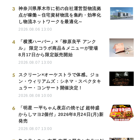
3
神奈川県厚木市に初の自社運営型物流拠
点が稼働～住宅資材物流を集約・効率化
し物流ネットワークを最適化～
2026.08.06 13:00
4
「横濱ハーバー」×「柳原良平 アンク
ル」 限定コラボ商品＆メニューが登場
8月17日から限定販売開始
2026.08.07 13:00
5
スクリーン×オーケストラで体感。ジョ
ン・ウィリアムズ：シネマ・スペクタキ
ュラー・コンサート開催決定！
2026.08.08 10:00
6
「明星 一平ちゃん夜店の焼そば 超特盛
からしマヨ2個付」2026年8月24日(月)新
発売
2026.08.07 13:00