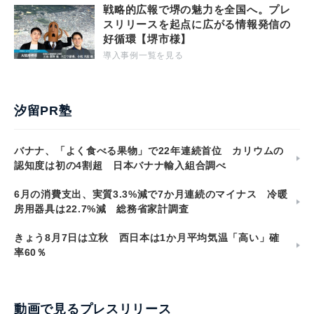
戦略的広報で堺の魅力を全国へ。プレ
スリリースを起点に広がる情報発信の
好循環【堺市様】
導入事例一覧を見る
汐留PR塾
バナナ、「よく食べる果物」で22年連続首位 カリウムの
認知度は初の4割超 日本バナナ輸入組合調べ
6月の消費支出、実質3.3%減で7か月連続のマイナス 冷暖
房用器具は22.7%減 総務省家計調査
きょう8月7日は立秋 西日本は1か月平均気温「高い」確
率60％
動画で見るプレスリリース