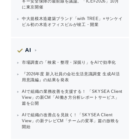
ギー安全保障の最前線を議論。「ICEF2026」10月
に東京開催
中大規模木造建築ブランド「with TREE」×サンケイ
ビル初の木造オフィスビルが竣工・開業
AI
市場調査の「検索・整理・深掘り」をAIで効率化
『2026年度 新入社員の会社生活意識調査 生成AI活
用意識編』の結果を発表
AIで組織の業務改善を支援する！ 「SKYSEA Client
View」の新CM「AI働き方分析レポートサービス」
篇を公開
AIで組織の改善点を見抜く！「SKYSEA Client
View」の新テレビCM「チームの変革」篇の放映を
開始