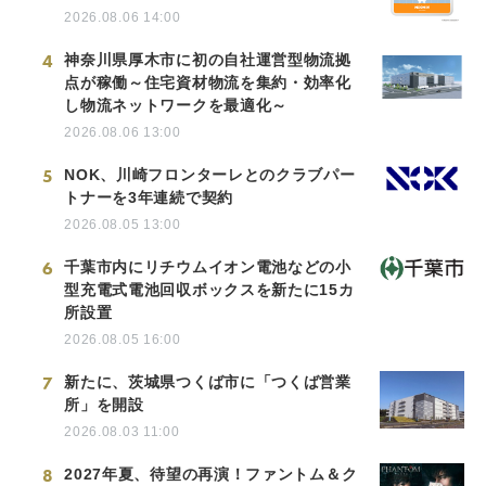
2026.08.06 14:00
4
神奈川県厚木市に初の自社運営型物流拠
点が稼働～住宅資材物流を集約・効率化
し物流ネットワークを最適化～
2026.08.06 13:00
5
NOK、川崎フロンターレとのクラブパー
トナーを3年連続で契約
2026.08.05 13:00
6
千葉市内にリチウムイオン電池などの小
型充電式電池回収ボックスを新たに15カ
所設置
2026.08.05 16:00
7
新たに、茨城県つくば市に「つくば営業
所」を開設
2026.08.03 11:00
8
2027年夏、待望の再演！ファントム＆ク