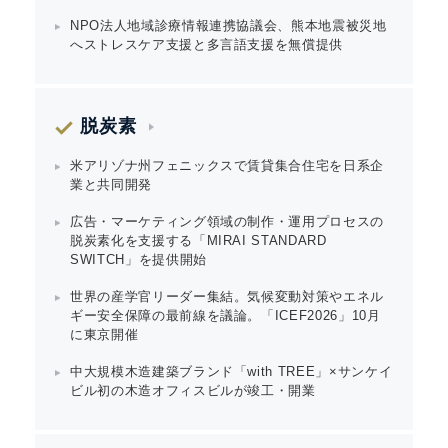
NPO法人地域診療情報連携協議会、熊本地震被災地
へストレスケア支援と多言語支援を無償提供
脱炭素
米アリゾナ州フェニックスで賃貸集合住宅を日系企
業と共同開発
広告・マーケティング領域の制作・運用プロセスの
脱炭素化を支援する「MIRAI STANDARD
SWITCH」を提供開始
世界の産学官リーダー集結。気候変動対策やエネル
ギー安全保障の最前線を議論。「ICEF2026」10月
に東京開催
中大規模木造建築ブランド「with TREE」×サンケイ
ビル初の木造オフィスビルが竣工・開業