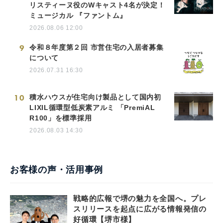
リスティーヌ役のWキャスト4名が決定！
ミュージカル 『ファントム』
2026.08.06 12:00
9
令和８年度第２回 市営住宅の入居者募集
について
2026.07.31 16:30
10
積水ハウスが住宅向け製品として国内初
LIXIL循環型低炭素アルミ 「PremiAL
R100」を標準採用
2026.08.03 14:30
お客様の声・活用事例
戦略的広報で堺の魅力を全国へ。プレ
スリリースを起点に広がる情報発信の
好循環【堺市様】