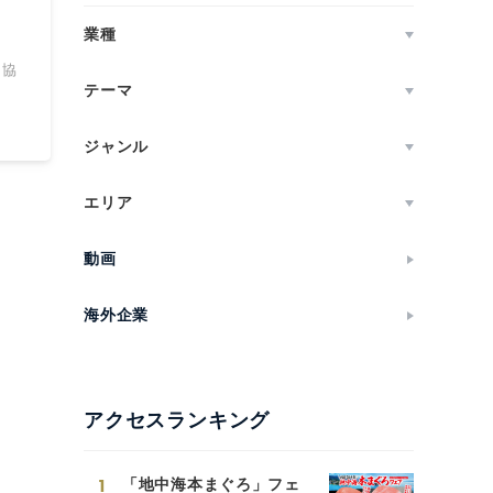
業種
ト協
テーマ
ジャンル
エリア
動画
海外企業
アクセスランキング
1
「地中海本まぐろ」フェ