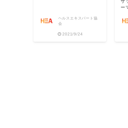
サ
ー
を
ヘルスエキスパート協
会
2021/9/24