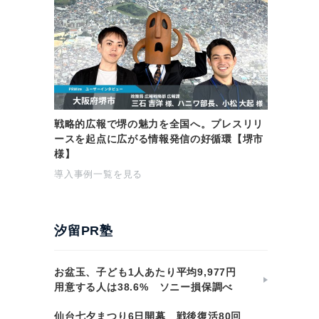
戦略的広報で堺の魅力を全国へ。プレスリリ
ースを起点に広がる情報発信の好循環【堺市
様】
導入事例一覧を見る
汐留PR塾
お盆玉、子ども1人あたり平均9,977円
用意する人は38.6% ソニー損保調べ
仙台七夕まつり6日開幕 戦後復活80回