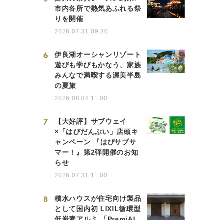
市内各所で熱気あふれる祭
りを開催
2026.07.31 09:30
6
伊良湖オーシャンリゾート
遊びも学びもかなう、家族
みんなで満喫する渥美半島
の夏旅
2026.08.04 11:00
7
【大好評】サブウェイ
×「はぴだんぶい」店頭キ
ャンペーン 『はぴサブサ
マー！』第2弾開催のお知
らせ
2026.07.31 11:00
8
積水ハウスが住宅向け製品
として国内初 LIXIL循環型
低炭素アルミ 「PremiAL