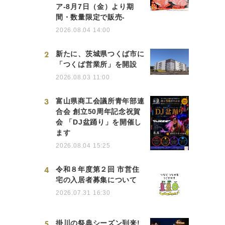
ア-8月7日（金）より期
間・数量限定で販売-
2026.08.04 14:00
2
新たに、茨城県つくば市に
「つくば営業所」を開設
2026.08.03 11:00
3
富山県商工会議所青年部連
合会 創立50周年記念祝賀
会 「DJ盆踊り」を開催し
ます
2026.08.04 15:25
4
令和８年度第２回 市営住
宅の入居者募集について
2026.07.31 16:30
5
掛川の祭典シーズン到来!